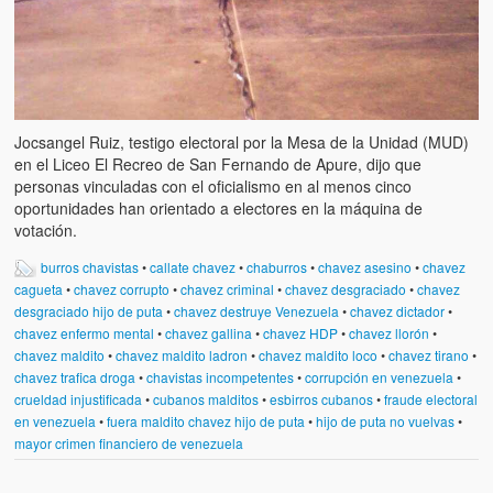
Jocsangel Ruiz, testigo electoral por la Mesa de la Unidad (MUD)
en el Liceo El Recreo de San Fernando de Apure, dijo que
personas vinculadas con el oficialismo en al menos cinco
oportunidades han orientado a electores en la máquina de
votación.
burros chavistas
•
callate chavez
•
chaburros
•
chavez asesino
•
chavez
cagueta
•
chavez corrupto
•
chavez criminal
•
chavez desgraciado
•
chavez
desgraciado hijo de puta
•
chavez destruye Venezuela
•
chavez dictador
•
chavez enfermo mental
•
chavez gallina
•
chavez HDP
•
chavez llorón
•
chavez maldito
•
chavez maldito ladron
•
chavez maldito loco
•
chavez tirano
•
chavez trafica droga
•
chavistas incompetentes
•
corrupción en venezuela
•
crueldad injustificada
•
cubanos malditos
•
esbirros cubanos
•
fraude electoral
en venezuela
•
fuera maldito chavez hijo de puta
•
hijo de puta no vuelvas
•
mayor crimen financiero de venezuela