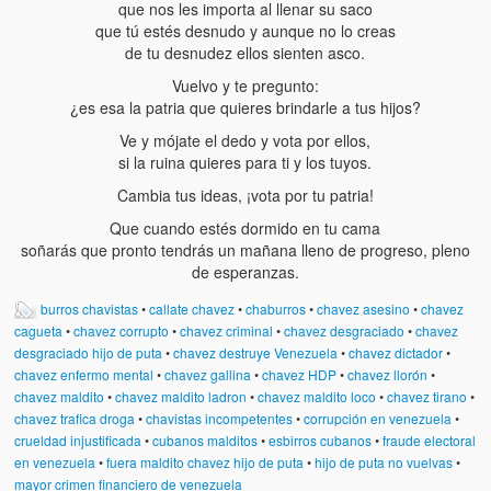
que nos les importa al llenar su saco
que tú estés desnudo y aunque no lo creas
de tu desnudez ellos sienten asco.
Vuelvo y te pregunto:
¿es esa la patria que quieres brindarle a tus hijos?
Ve y mójate el dedo y vota por ellos,
si la ruina quieres para ti y los tuyos.
Cambia tus ideas, ¡vota por tu patria!
Que cuando estés dormido en tu cama
soñarás que pronto tendrás un mañana lleno de progreso, pleno
de esperanzas.
burros chavistas
•
callate chavez
•
chaburros
•
chavez asesino
•
chavez
cagueta
•
chavez corrupto
•
chavez criminal
•
chavez desgraciado
•
chavez
desgraciado hijo de puta
•
chavez destruye Venezuela
•
chavez dictador
•
chavez enfermo mental
•
chavez gallina
•
chavez HDP
•
chavez llorón
•
chavez maldito
•
chavez maldito ladron
•
chavez maldito loco
•
chavez tirano
•
chavez trafica droga
•
chavistas incompetentes
•
corrupción en venezuela
•
crueldad injustificada
•
cubanos malditos
•
esbirros cubanos
•
fraude electoral
en venezuela
•
fuera maldito chavez hijo de puta
•
hijo de puta no vuelvas
•
mayor crimen financiero de venezuela