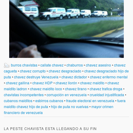
burros chavistas
•
callate chavez
•
chaburros
•
chavez asesino
•
chavez
cagueta
•
chavez corrupto
•
chavez desgraciado
•
chavez desgraciado hijo de
puta
•
chavez destruye Venezuela
•
chavez dictador
•
chavez enfermo mental
•
chavez gallina
•
chavez HDP
•
chavez llorón
•
chavez maldito
•
chavez
maldito ladron
•
chavez maldito loco
•
chavez tirano
•
chavez trafica droga
•
chavistas incompetentes
•
corrupción en venezuela
•
crueldad injustificada
•
cubanos malditos
•
esbirros cubanos
•
fraude electoral en venezuela
•
fuera
maldito chavez hijo de puta
•
hijo de puta no vuelvas
•
mayor crimen
financiero de venezuela
LA PESTE CHAVISTA ESTA LLEGANDO A SU FIN