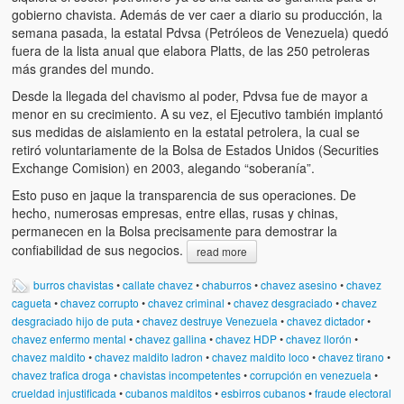
gobierno chavista. Además de ver caer a diario su producción, la
semana pasada, la estatal Pdvsa (Petróleos de Venezuela) quedó
fuera de la lista anual que elabora Platts, de las 250 petroleras
más grandes del mundo.
Desde la llegada del chavismo al poder, Pdvsa fue de mayor a
menor en su crecimiento. A su vez, el Ejecutivo también implantó
sus medidas de aislamiento en la estatal petrolera, la cual se
retiró voluntariamente de la Bolsa de Estados Unidos (Securities
Exchange Comision) en 2003, alegando “soberanía”.
Esto puso en jaque la transparencia de sus operaciones. De
hecho, numerosas empresas, entre ellas, rusas y chinas,
permanecen en la Bolsa precisamente para demostrar la
confiabilidad de sus negocios.
read more
burros chavistas
•
callate chavez
•
chaburros
•
chavez asesino
•
chavez
cagueta
•
chavez corrupto
•
chavez criminal
•
chavez desgraciado
•
chavez
desgraciado hijo de puta
•
chavez destruye Venezuela
•
chavez dictador
•
chavez enfermo mental
•
chavez gallina
•
chavez HDP
•
chavez llorón
•
chavez maldito
•
chavez maldito ladron
•
chavez maldito loco
•
chavez tirano
•
chavez trafica droga
•
chavistas incompetentes
•
corrupción en venezuela
•
crueldad injustificada
•
cubanos malditos
•
esbirros cubanos
•
fraude electoral