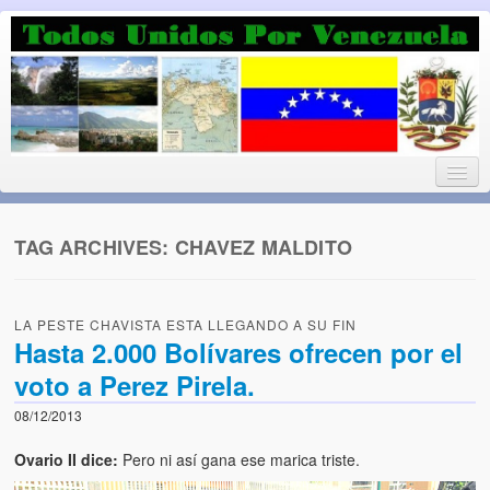
Luchando por la Democracia
Fuera el chavismo, la peor peste que le ha caido a esta tierra
TAG ARCHIVES:
CHAVEZ MALDITO
Home
LA PESTE CHAVISTA ESTA LLEGANDO A SU FIN
¡Bienvenido!
Hasta 2.000 Bolívares ofrecen por el
voto a Perez Pirela.
Todos Unidos por Venezuela te da la bienvenida a éste nuestro
Blog. (Todos Unidos por Venezuela welcomes you to our Blog)
08/12/2013
Acerca de este blog (About this Blog)
Ovario II dice:
Pero ni así gana ese marica triste.