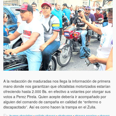
Artículos
El Tipo y los Rojos en Los Teques (The Jerk and the Reds in Lo
Teques)
Hablé con Chavistas (I spoke with chavistas)
La burla del Chavez “tan amante de los niños” (The mockery of
Chavez “such a children lover”)
Los niños de las calles de Venezuela (Children of the streets of
Venezuela)
Luis y El Mono… en armas (Luis and El Mono… armed)
Puente Llaguno, Miraflores… ¿y Lina?
A la redacción de maduradas nos llega la información de primera
mano donde nos garantizan que oficialistas motorizados estarían
Radio Emisoras y canales de televisión clausurados por el régi
ofreciendo hasta 2.000 Bs. en efectivo a votantes por otorgar sus
de Chávez hasta el 2009
votos a Perez Pirela. Quien acepte debería ir acompañado por
alguien del comando de campaña en calidad de “enfermo o
Victimas del 11 de abril de 2002
discapacitado”. Así es como hacen la trampa en el Zulia.
burros chavistas
•
callate chavez
•
chaburros
•
chavez asesino
•
chavez