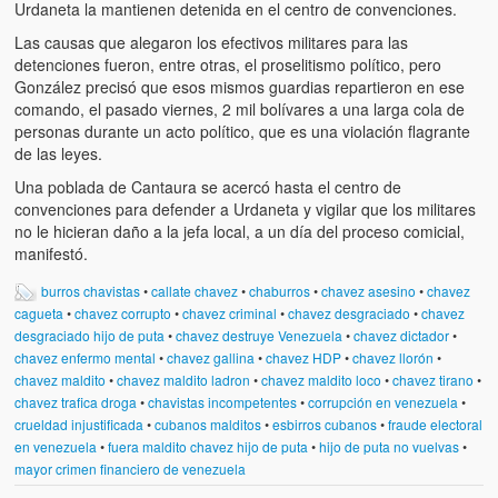
Urdaneta la mantienen detenida en el centro de convenciones.
Las causas que alegaron los efectivos militares para las
detenciones fueron, entre otras, el proselitismo político, pero
González precisó que esos mismos guardias repartieron en ese
comando, el pasado viernes, 2 mil bolívares a una larga cola de
personas durante un acto político, que es una violación flagrante
de las leyes.
Una poblada de Cantaura se acercó hasta el centro de
convenciones para defender a Urdaneta y vigilar que los militares
no le hicieran daño a la jefa local, a un día del proceso comicial,
manifestó.
burros chavistas
•
callate chavez
•
chaburros
•
chavez asesino
•
chavez
cagueta
•
chavez corrupto
•
chavez criminal
•
chavez desgraciado
•
chavez
desgraciado hijo de puta
•
chavez destruye Venezuela
•
chavez dictador
•
chavez enfermo mental
•
chavez gallina
•
chavez HDP
•
chavez llorón
•
chavez maldito
•
chavez maldito ladron
•
chavez maldito loco
•
chavez tirano
•
chavez trafica droga
•
chavistas incompetentes
•
corrupción en venezuela
•
crueldad injustificada
•
cubanos malditos
•
esbirros cubanos
•
fraude electoral
en venezuela
•
fuera maldito chavez hijo de puta
•
hijo de puta no vuelvas
•
mayor crimen financiero de venezuela