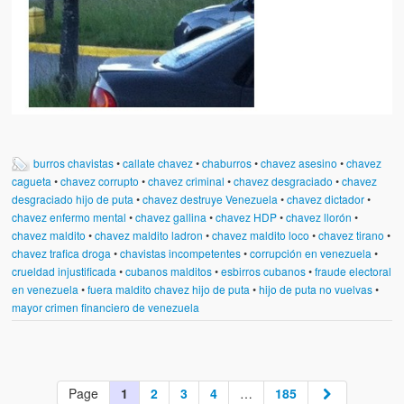
burros chavistas
•
callate chavez
•
chaburros
•
chavez asesino
•
chavez
cagueta
•
chavez corrupto
•
chavez criminal
•
chavez desgraciado
•
chavez
desgraciado hijo de puta
•
chavez destruye Venezuela
•
chavez dictador
•
chavez enfermo mental
•
chavez gallina
•
chavez HDP
•
chavez llorón
•
chavez maldito
•
chavez maldito ladron
•
chavez maldito loco
•
chavez tirano
•
chavez trafica droga
•
chavistas incompetentes
•
corrupción en venezuela
•
crueldad injustificada
•
cubanos malditos
•
esbirros cubanos
•
fraude electoral
en venezuela
•
fuera maldito chavez hijo de puta
•
hijo de puta no vuelvas
•
mayor crimen financiero de venezuela
Page
1
2
3
4
…
185