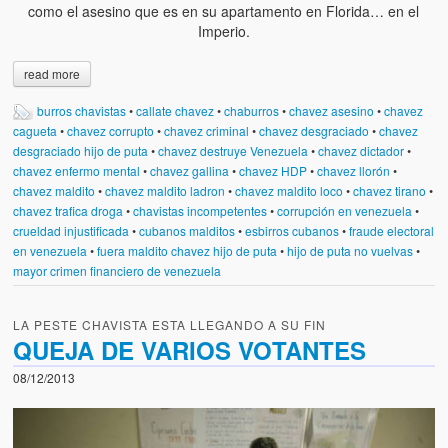
como el asesino que es en su apartamento en Florida… en el
Imperio.
read more
burros chavistas
•
callate chavez
•
chaburros
•
chavez asesino
•
chavez
cagueta
•
chavez corrupto
•
chavez criminal
•
chavez desgraciado
•
chavez
desgraciado hijo de puta
•
chavez destruye Venezuela
•
chavez dictador
•
chavez enfermo mental
•
chavez gallina
•
chavez HDP
•
chavez llorón
•
chavez maldito
•
chavez maldito ladron
•
chavez maldito loco
•
chavez tirano
•
chavez trafica droga
•
chavistas incompetentes
•
corrupción en venezuela
•
crueldad injustificada
•
cubanos malditos
•
esbirros cubanos
•
fraude electoral
en venezuela
•
fuera maldito chavez hijo de puta
•
hijo de puta no vuelvas
•
mayor crimen financiero de venezuela
LA PESTE CHAVISTA ESTA LLEGANDO A SU FIN
QUEJA DE VARIOS VOTANTES
08/12/2013