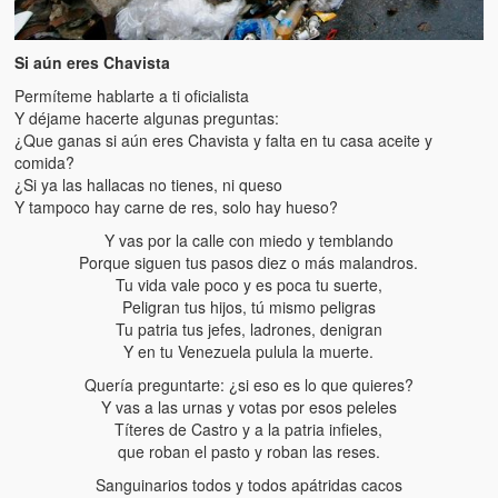
Si aún eres Chavista
Permíteme hablarte a ti oficialista
Y déjame hacerte algunas preguntas:
¿Que ganas si aún eres Chavista y falta en tu casa aceite y
comida?
¿Si ya las hallacas no tienes, ni queso
Y tampoco hay carne de res, solo hay hueso?
Y vas por la calle con miedo y temblando
Porque siguen tus pasos diez o más malandros.
Tu vida vale poco y es poca tu suerte,
Peligran tus hijos, tú mismo peligras
Tu patria tus jefes, ladrones, denigran
Y en tu Venezuela pulula la muerte.
Quería preguntarte: ¿si eso es lo que quieres?
Y vas a las urnas y votas por esos peleles
Títeres de Castro y a la patria infieles,
que roban el pasto y roban las reses.
Sanguinarios todos y todos apátridas cacos