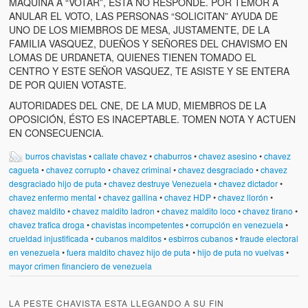
MAQUINA A “VOTAR”, ÉSTA NO RESPONDE. POR TEMOR A
ANULAR EL VOTO, LAS PERSONAS “SOLICITAN” AYUDA DE
UNO DE LOS MIEMBROS DE MESA, JUSTAMENTE, DE LA
FAMILIA VASQUEZ, DUEÑOS Y SEÑORES DEL CHAVISMO EN
LOMAS DE URDANETA, QUIENES TIENEN TOMADO EL
CENTRO Y ESTE SEÑOR VASQUEZ, TE ASISTE Y SE ENTERA
DE POR QUIEN VOTASTE.
AUTORIDADES DEL CNE, DE LA MUD, MIEMBROS DE LA
OPOSICIÓN, ÉSTO ES INACEPTABLE. TOMEN NOTA Y ACTUEN
EN CONSECUENCIA.
burros chavistas
•
callate chavez
•
chaburros
•
chavez asesino
•
chavez
cagueta
•
chavez corrupto
•
chavez criminal
•
chavez desgraciado
•
chavez
desgraciado hijo de puta
•
chavez destruye Venezuela
•
chavez dictador
•
chavez enfermo mental
•
chavez gallina
•
chavez HDP
•
chavez llorón
•
chavez maldito
•
chavez maldito ladron
•
chavez maldito loco
•
chavez tirano
•
chavez trafica droga
•
chavistas incompetentes
•
corrupción en venezuela
•
crueldad injustificada
•
cubanos malditos
•
esbirros cubanos
•
fraude electoral
en venezuela
•
fuera maldito chavez hijo de puta
•
hijo de puta no vuelvas
•
mayor crimen financiero de venezuela
LA PESTE CHAVISTA ESTA LLEGANDO A SU FIN