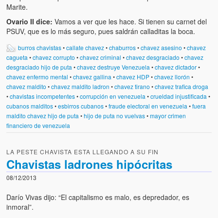
Marite.
Ovario II dice:
Vamos a ver que les hace. Si tienen su carnet del
PSUV, que es lo más seguro, pues saldrán calladitas la boca.
burros chavistas
•
callate chavez
•
chaburros
•
chavez asesino
•
chavez
cagueta
•
chavez corrupto
•
chavez criminal
•
chavez desgraciado
•
chavez
desgraciado hijo de puta
•
chavez destruye Venezuela
•
chavez dictador
•
chavez enfermo mental
•
chavez gallina
•
chavez HDP
•
chavez llorón
•
chavez maldito
•
chavez maldito ladron
•
chavez tirano
•
chavez trafica droga
•
chavistas incompetentes
•
corrupción en venezuela
•
crueldad injustificada
•
cubanos malditos
•
esbirros cubanos
•
fraude electoral en venezuela
•
fuera
maldito chavez hijo de puta
•
hijo de puta no vuelvas
•
mayor crimen
financiero de venezuela
LA PESTE CHAVISTA ESTA LLEGANDO A SU FIN
Chavistas ladrones hipócritas
08/12/2013
Darío Vivas dijo: “El capitalismo es malo, es depredador, es
inmoral”.