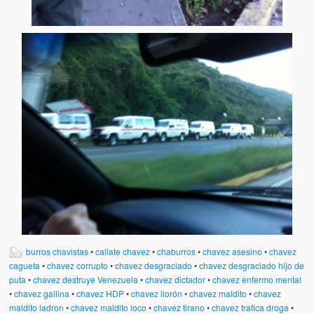
burros chavistas
•
callate chavez
•
chaburros
•
chavez asesino
•
chavez
cagueta
•
chavez corrupto
•
chavez desgraciado
•
chavez desgraciado hijo de
puta
•
chavez destruye Venezuela
•
chavez dictador
•
chavez enfermo mental
•
chavez gallina
•
chavez HDP
•
chavez llorón
•
chavez maldito
•
chavez
maldito ladron
•
chavez maldito loco
•
chavez tirano
•
chavez trafica droga
•