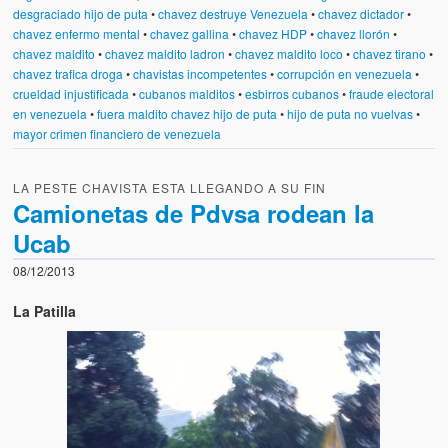
desgraciado hijo de puta
•
chavez destruye Venezuela
•
chavez dictador
•
chavez enfermo mental
•
chavez gallina
•
chavez HDP
•
chavez llorón
•
chavez maldito
•
chavez maldito ladron
•
chavez maldito loco
•
chavez tirano
•
chavez trafica droga
•
chavistas incompetentes
•
corrupción en venezuela
•
crueldad injustificada
•
cubanos malditos
•
esbirros cubanos
•
fraude electoral
en venezuela
•
fuera maldito chavez hijo de puta
•
hijo de puta no vuelvas
•
mayor crimen financiero de venezuela
LA PESTE CHAVISTA ESTA LLEGANDO A SU FIN
Camionetas de Pdvsa rodean la
Ucab
08/12/2013
La Patilla