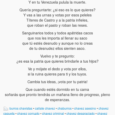
Y en tu Venezuela pulula la muerte.
Quería preguntarte: ¿si eso es lo que quieres?
Y vas a las urnas y votas por esos peleles
Títeres de Castro y a la patria infieles,
que roban el pasto y roban las reses.
Sanguinarios todos y todos apátridas cacos
que nos les importa al llenar su saco
que tú estés desnudo y aunque no lo creas
de tu desnudez ellos sienten asco.
Vuelvo y te pregunto:
¿es esa la patria que quieres brindarle a tus hijos?
Ve y mójate el dedo y vota por ellos,
si la ruina quieres para ti y los tuyos.
Cambia tus ideas, ¡vota por tu patria!
Que cuando estés dormido en tu cama
soñarás que pronto tendrás un mañana lleno de progreso, pleno
de esperanzas.
burros chavistas
•
callate chavez
•
chaburros
•
chavez asesino
•
chavez
cagueta
•
chavez corrupto
•
chavez criminal
•
chavez desgraciado
•
chavez