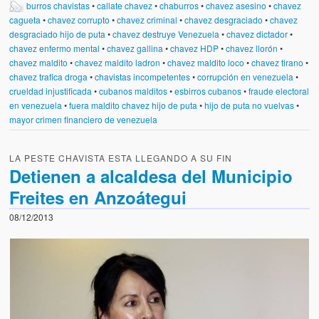
burros chavistas
•
callate chavez
•
chaburros
•
chavez asesino
•
chavez
cagueta
•
chavez corrupto
•
chavez criminal
•
chavez desgraciado
•
chavez
desgraciado hijo de puta
•
chavez destruye Venezuela
•
chavez dictador
•
chavez enfermo mental
•
chavez gallina
•
chavez HDP
•
chavez llorón
•
chavez maldito
•
chavez maldito ladron
•
chavez maldito loco
•
chavez tirano
•
chavez trafica droga
•
chavistas incompetentes
•
corrupción en venezuela
•
crueldad injustificada
•
cubanos malditos
•
esbirros cubanos
•
fraude electoral
en venezuela
•
fuera maldito chavez hijo de puta
•
hijo de puta no vuelvas
•
mayor crimen financiero de venezuela
LA PESTE CHAVISTA ESTA LLEGANDO A SU FIN
Detienen a alcaldesa del Municipio
Freites en Anzoátegui
08/12/2013