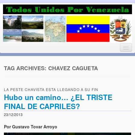
Luchando por la Democracia
Fuera el chavismo, la peor peste que le ha caido a esta tierra
TAG ARCHIVES:
CHAVEZ CAGUETA
Home
LA PESTE CHAVISTA ESTA LLEGANDO A SU FIN
¡Bienvenido!
Hubo un camino… ¿EL TRISTE
FINAL DE CAPRILES?
Todos Unidos por Venezuela te da la bienvenida a éste nuestro
Blog. (Todos Unidos por Venezuela welcomes you to our Blog)
23/12/2013
Acerca de este blog (About this Blog)
Por Gustavo Tovar Arroyo