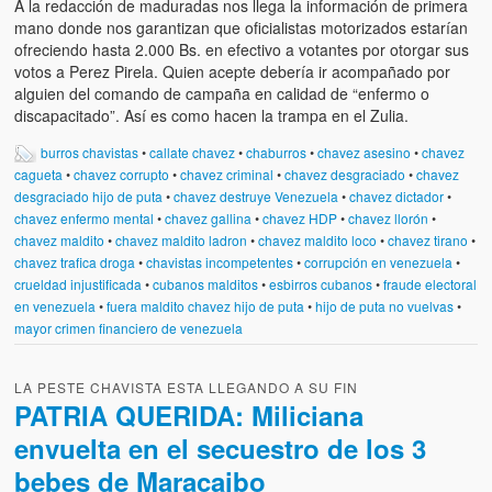
A la redacción de maduradas nos llega la información de primera
mano donde nos garantizan que oficialistas motorizados estarían
ofreciendo hasta 2.000 Bs. en efectivo a votantes por otorgar sus
votos a Perez Pirela. Quien acepte debería ir acompañado por
alguien del comando de campaña en calidad de “enfermo o
discapacitado”. Así es como hacen la trampa en el Zulia.
burros chavistas
•
callate chavez
•
chaburros
•
chavez asesino
•
chavez
cagueta
•
chavez corrupto
•
chavez criminal
•
chavez desgraciado
•
chavez
desgraciado hijo de puta
•
chavez destruye Venezuela
•
chavez dictador
•
chavez enfermo mental
•
chavez gallina
•
chavez HDP
•
chavez llorón
•
chavez maldito
•
chavez maldito ladron
•
chavez maldito loco
•
chavez tirano
•
chavez trafica droga
•
chavistas incompetentes
•
corrupción en venezuela
•
crueldad injustificada
•
cubanos malditos
•
esbirros cubanos
•
fraude electoral
en venezuela
•
fuera maldito chavez hijo de puta
•
hijo de puta no vuelvas
•
mayor crimen financiero de venezuela
LA PESTE CHAVISTA ESTA LLEGANDO A SU FIN
PATRIA QUERIDA: Miliciana
envuelta en el secuestro de los 3
bebes de Maracaibo