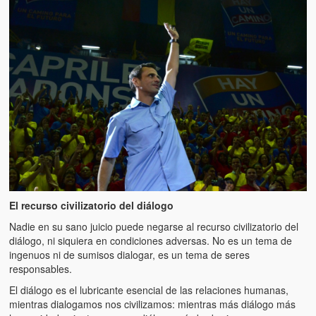
Artículos
El Tipo y los Rojos en Los Teques (The Jerk and the Reds in Lo
Teques)
Hablé con Chavistas (I spoke with chavistas)
La burla del Chavez “tan amante de los niños” (The mockery of
Chavez “such a children lover”)
Los niños de las calles de Venezuela (Children of the streets of
Venezuela)
Luis y El Mono… en armas (Luis and El Mono… armed)
El recurso civilizatorio del diálogo
Puente Llaguno, Miraflores… ¿y Lina?
Nadie en su sano juicio puede negarse al recurso civilizatorio del
diálogo, ni siquiera en condiciones adversas. No es un tema de
Radio Emisoras y canales de televisión clausurados por el régi
ingenuos ni de sumisos dialogar, es un tema de seres
de Chávez hasta el 2009
responsables.
El diálogo es el lubricante esencial de las relaciones humanas,
Victimas del 11 de abril de 2002
mientras dialogamos nos civilizamos: mientras más diálogo más