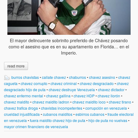
El mayor delincuente sobrinito preferido de Chávez posando
como el asesino que es en su apartamento en Florida… en el
Imperio.
read more
burros chavistas
•
callate chavez
•
chaburros
•
chavez asesino
•
chavez
cagueta
•
chavez corrupto
•
chavez criminal
•
chavez desgraciado
•
chavez
desgraciado hijo de puta
•
chavez destruye Venezuela
•
chavez dictador
•
chavez enfermo mental
•
chavez gallina
•
chavez HDP
•
chavez llorón
•
chavez maldito
•
chavez maldito ladron
•
chavez maldito loco
•
chavez tirano
•
chavez trafica droga
•
chavistas incompetentes
•
corrupción en venezuela
•
crueldad injustificada
•
cubanos malditos
•
esbirros cubanos
•
fraude electoral
en venezuela
•
fuera maldito chavez hijo de puta
•
hijo de puta no vuelvas
•
mayor crimen financiero de venezuela