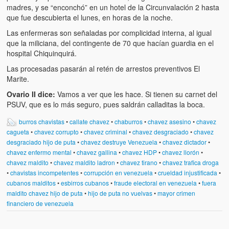
madres, y se “enconchó” en un hotel de la Circunvalación 2 hasta
que fue descubierta el lunes, en horas de la noche.
Las enfermeras son señaladas por complicidad interna, al igual
que la miliciana, del contingente de 70 que hacían guardia en el
hospital Chiquinquirá.
Las procesadas pasarán al retén de arrestos preventivos El
Marite.
Ovario II dice:
Vamos a ver que les hace. Si tienen su carnet del
PSUV, que es lo más seguro, pues saldrán calladitas la boca.
burros chavistas
•
callate chavez
•
chaburros
•
chavez asesino
•
chavez
cagueta
•
chavez corrupto
•
chavez criminal
•
chavez desgraciado
•
chavez
desgraciado hijo de puta
•
chavez destruye Venezuela
•
chavez dictador
•
chavez enfermo mental
•
chavez gallina
•
chavez HDP
•
chavez llorón
•
chavez maldito
•
chavez maldito ladron
•
chavez tirano
•
chavez trafica droga
•
chavistas incompetentes
•
corrupción en venezuela
•
crueldad injustificada
•
cubanos malditos
•
esbirros cubanos
•
fraude electoral en venezuela
•
fuera
maldito chavez hijo de puta
•
hijo de puta no vuelvas
•
mayor crimen
financiero de venezuela