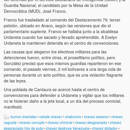
Guardia Nacional, el candidato por la Mesa de la Unidad
Democrática (MUD), José Franco.
Franco fue trasladado al comando del Destacamento 79, tercer
pelotón, ubicado en Anaco, según las versiones que dio el
parlamentario suplente. Franco se hallaba junto a la alcaldesa
Urdaneta cuando fue sacado y llevado aprehendido. A Evelyn
Urdaneta la mantienen detenida en el centro de convenciones.
Las causas que alegaron los efectivos militares para las
detenciones fueron, entre otras, el proselitismo político, pero
González precisó que esos mismos guardias repartieron en ese
comando, el pasado viernes, 2 mil bolívares a una larga cola de
personas durante un acto político, que es una violación flagrante
de las leyes.
Una poblada de Cantaura se acercó hasta el centro de
convenciones para defender a Urdaneta y vigilar que los militares
no le hicieran daño a la jefa local, a un día del proceso comicial,
manifestó.
burros chavistas
•
callate chavez
•
chaburros
•
chavez asesino
•
chavez
cagueta
•
chavez corrupto
•
chavez criminal
•
chavez desgraciado
•
chavez
desgraciado hijo de puta
•
chavez destruye Venezuela
•
chavez dictador
•