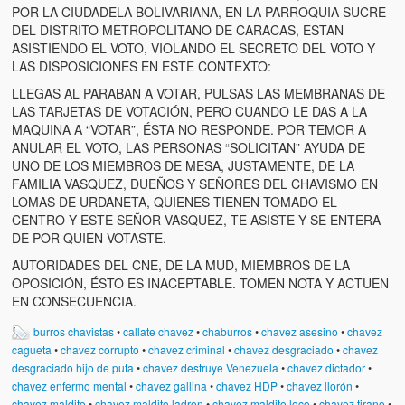
POR LA CIUDADELA BOLIVARIANA, EN LA PARROQUIA SUCRE
DEL DISTRITO METROPOLITANO DE CARACAS, ESTAN
ASISTIENDO EL VOTO, VIOLANDO EL SECRETO DEL VOTO Y
LAS DISPOSICIONES EN ESTE CONTEXTO:
LLEGAS AL PARABAN A VOTAR, PULSAS LAS MEMBRANAS DE
LAS TARJETAS DE VOTACIÓN, PERO CUANDO LE DAS A LA
MAQUINA A “VOTAR”, ÉSTA NO RESPONDE. POR TEMOR A
ANULAR EL VOTO, LAS PERSONAS “SOLICITAN” AYUDA DE
UNO DE LOS MIEMBROS DE MESA, JUSTAMENTE, DE LA
FAMILIA VASQUEZ, DUEÑOS Y SEÑORES DEL CHAVISMO EN
LOMAS DE URDANETA, QUIENES TIENEN TOMADO EL
CENTRO Y ESTE SEÑOR VASQUEZ, TE ASISTE Y SE ENTERA
DE POR QUIEN VOTASTE.
AUTORIDADES DEL CNE, DE LA MUD, MIEMBROS DE LA
OPOSICIÓN, ÉSTO ES INACEPTABLE. TOMEN NOTA Y ACTUEN
EN CONSECUENCIA.
burros chavistas
•
callate chavez
•
chaburros
•
chavez asesino
•
chavez
cagueta
•
chavez corrupto
•
chavez criminal
•
chavez desgraciado
•
chavez
desgraciado hijo de puta
•
chavez destruye Venezuela
•
chavez dictador
•
chavez enfermo mental
•
chavez gallina
•
chavez HDP
•
chavez llorón
•
chavez maldito
•
chavez maldito ladron
•
chavez maldito loco
•
chavez tirano
•