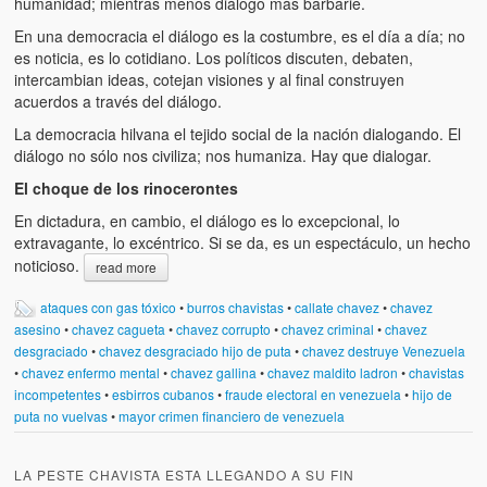
humanidad; mientras menos diálogo más barbarie.
Víctimas del régimen dictatorial de Chávez desde que tomó el
poder hasta el 31 de diciembre de 2009
En una democracia el diálogo es la costumbre, es el día a día; no
es noticia, es lo cotidiano. Los políticos discuten, debaten,
Víctimas inocentes de la violencia castrista del 4 de Febrero de
intercambian ideas, cotejan visiones y al final construyen
1992
acuerdos a través del diálogo.
La democracia hilvana el tejido social de la nación dialogando. El
¡¡¡Miserable traidor, mira a tu pueblo!!! (Despicable traitor, look a
diálogo no sólo nos civiliza; nos humaniza. Hay que dialogar.
your country!!!)
El choque de los rinocerontes
Fotos
En dictadura, en cambio, el diálogo es lo excepcional, lo
extravagante, lo excéntrico. Si se da, es un espectáculo, un hecho
Versos
noticioso.
read more
Cuentos
ataques con gas tóxico
•
burros chavistas
•
callate chavez
•
chavez
asesino
•
chavez cagueta
•
chavez corrupto
•
chavez criminal
•
chavez
Videos
desgraciado
•
chavez desgraciado hijo de puta
•
chavez destruye Venezuela
•
chavez enfermo mental
•
chavez gallina
•
chavez maldito ladron
•
chavistas
Chistes
incompetentes
•
esbirros cubanos
•
fraude electoral en venezuela
•
hijo de
puta no vuelvas
•
mayor crimen financiero de venezuela
LA PESTE CHAVISTA ESTA LLEGANDO A SU FIN