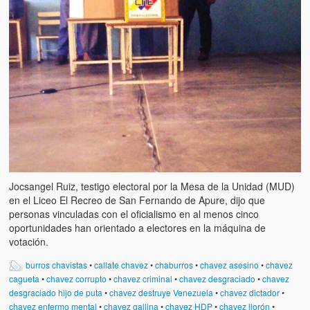
Jocsangel Ruiz, testigo electoral por la Mesa de la Unidad (MUD)
en el Liceo El Recreo de San Fernando de Apure, dijo que
personas vinculadas con el oficialismo en al menos cinco
oportunidades han orientado a electores en la máquina de
votación.
burros chavistas
•
callate chavez
•
chaburros
•
chavez asesino
•
chavez
cagueta
•
chavez corrupto
•
chavez criminal
•
chavez desgraciado
•
chavez
desgraciado hijo de puta
•
chavez destruye Venezuela
•
chavez dictador
•
chavez enfermo mental
•
chavez gallina
•
chavez HDP
•
chavez llorón
•