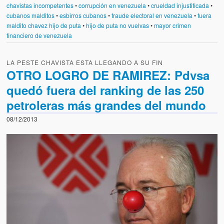
chavistas incompetentes
•
corrupción en venezuela
•
crueldad injustificada
•
cubanos malditos
•
esbirros cubanos
•
fraude electoral en venezuela
•
fuera
maldito chavez hijo de puta
•
hijo de puta no vuelvas
•
mayor crimen
financiero de venezuela
LA PESTE CHAVISTA ESTA LLEGANDO A SU FIN
OTRO LOGRO DE RAMIREZ: Pdvsa
quedó fuera del ranking de las 250
petroleras más grandes del mundo
08/12/2013