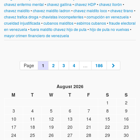
chavez enfermo mental
•
chavez gallina
•
chavez HDP
•
chavez llorón
•
chavez maldito
•
chavez maldito ladron
•
chavez maldito loco
•
chavez tirano
•
chavez trafica droga
•
chavistas incompetentes
•
corrupción en venezuela
•
crueldad injustificada
•
cubanos malditos
•
esbirros cubanos
•
fraude electoral
en venezuela
•
fuera maldito chavez hijo de puta
•
hijo de puta no vuelvas
•
mayor crimen financiero de venezuela
Page
1
2
3
4
…
186
August 2026
M
T
W
T
F
S
S
1
2
3
4
5
6
7
8
9
10
11
12
13
14
15
16
17
18
19
20
21
22
23
24
25
26
27
28
29
30