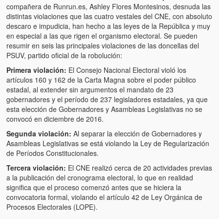
Víctimas del régimen dictatorial de Chávez desde que tomó el
compañera de Runrun.es, Ashley Flores Montesinos, desnuda las
poder hasta el 31 de diciembre de 2009
distintas violaciones que las cuatro vestales del CNE, con absoluto
descaro e impudicia, han hecho a las leyes de la República y muy
Víctimas inocentes de la violencia castrista del 4 de Febrero de
en especial a las que rigen el organismo electoral. Se pueden
1992
resumir en seis las principales violaciones de las doncellas del
PSUV, partido oficial de la robolución:
¡¡¡Miserable traidor, mira a tu pueblo!!! (Despicable traitor, look a
Primera violación:
El Consejo Nacional Electoral violó los
your country!!!)
artículos 160 y 162 de la Carta Magna sobre el poder público
estadal, al extender sin argumentos el mandato de 23
Fotos
gobernadores y el período de 237 legisladores estadales, ya que
esta elección de Gobernadores y Asambleas Legislativas no se
Versos
convocó en diciembre de 2016.
Cuentos
Segunda violación:
Al separar la elección de Gobernadores y
Asambleas Legislativas se está violando la Ley de Regularización
Videos
de Períodos Constitucionales.
Tercera violación:
El CNE realizó cerca de 20 actividades previas
Chistes
a la publicación del cronograma electoral, lo que en realidad
significa que el proceso comenzó antes que se hiciera la
convocatoria formal, violando el artículo 42 de Ley Orgánica de
Procesos Electorales (LOPE).