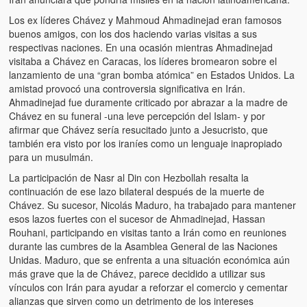
Los ex líderes Chávez y Mahmoud Ahmadinejad eran famosos
buenos amigos, con los dos haciendo varias visitas a sus
respectivas naciones. En una ocasión mientras Ahmadinejad
visitaba a Chávez en Caracas, los líderes bromearon sobre el
lanzamiento de una “gran bomba atómica” en Estados Unidos. La
amistad provocó una controversia significativa en Irán.
Ahmadinejad fue duramente criticado por abrazar a la madre de
Chávez en su funeral -una leve percepción del Islam- y por
afirmar que Chávez sería resucitado junto a Jesucristo, que
también era visto por los iraníes como un lenguaje inapropiado
para un musulmán.
La participación de Nasr al Din con Hezbollah resalta la
continuación de ese lazo bilateral después de la muerte de
Chávez. Su sucesor, Nicolás Maduro, ha trabajado para mantener
esos lazos fuertes con el sucesor de Ahmadinejad, Hassan
Rouhani, participando en visitas tanto a Irán como en reuniones
durante las cumbres de la Asamblea General de las Naciones
Unidas. Maduro, que se enfrenta a una situación económica aún
más grave que la de Chávez, parece decidido a utilizar sus
vínculos con Irán para ayudar a reforzar el comercio y cementar
alianzas que sirven como un detrimento de los intereses