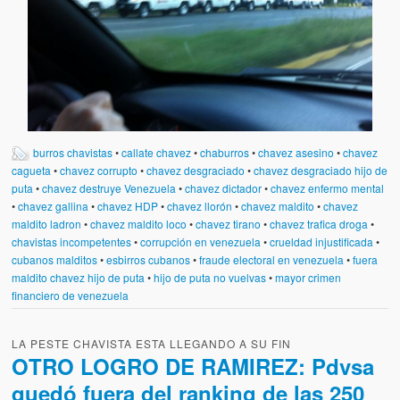
burros chavistas
•
callate chavez
•
chaburros
•
chavez asesino
•
chavez
cagueta
•
chavez corrupto
•
chavez desgraciado
•
chavez desgraciado hijo de
puta
•
chavez destruye Venezuela
•
chavez dictador
•
chavez enfermo mental
•
chavez gallina
•
chavez HDP
•
chavez llorón
•
chavez maldito
•
chavez
maldito ladron
•
chavez maldito loco
•
chavez tirano
•
chavez trafica droga
•
chavistas incompetentes
•
corrupción en venezuela
•
crueldad injustificada
•
cubanos malditos
•
esbirros cubanos
•
fraude electoral en venezuela
•
fuera
maldito chavez hijo de puta
•
hijo de puta no vuelvas
•
mayor crimen
financiero de venezuela
LA PESTE CHAVISTA ESTA LLEGANDO A SU FIN
OTRO LOGRO DE RAMIREZ: Pdvsa
quedó fuera del ranking de las 250