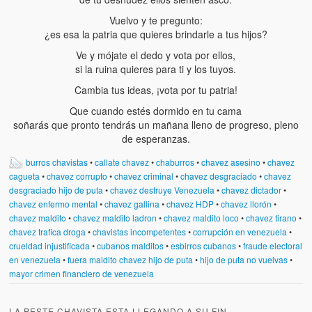
Vuelvo y te pregunto:
¿es esa la patria que quieres brindarle a tus hijos?
Ve y mójate el dedo y vota por ellos,
si la ruina quieres para ti y los tuyos.
Cambia tus ideas, ¡vota por tu patria!
Que cuando estés dormido en tu cama
soñarás que pronto tendrás un mañana lleno de progreso, pleno
de esperanzas.
burros chavistas
•
callate chavez
•
chaburros
•
chavez asesino
•
chavez
cagueta
•
chavez corrupto
•
chavez criminal
•
chavez desgraciado
•
chavez
desgraciado hijo de puta
•
chavez destruye Venezuela
•
chavez dictador
•
chavez enfermo mental
•
chavez gallina
•
chavez HDP
•
chavez llorón
•
chavez maldito
•
chavez maldito ladron
•
chavez maldito loco
•
chavez tirano
•
chavez trafica droga
•
chavistas incompetentes
•
corrupción en venezuela
•
crueldad injustificada
•
cubanos malditos
•
esbirros cubanos
•
fraude electoral
en venezuela
•
fuera maldito chavez hijo de puta
•
hijo de puta no vuelvas
•
mayor crimen financiero de venezuela
LA PESTE CHAVISTA ESTA LLEGANDO A SU FIN