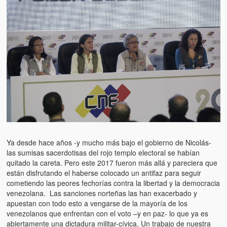
Artículos
El Tipo y los Rojos en Los Teques (The Jerk and the Reds in Lo
Teques)
Hablé con Chavistas (I spoke with chavistas)
La burla del Chavez “tan amante de los niños” (The mockery of
Chavez “such a children lover”)
Los niños de las calles de Venezuela (Children of the streets of
Venezuela)
Luis y El Mono… en armas (Luis and El Mono… armed)
Ya desde hace años -y mucho más bajo el gobierno de Nicolás-
las sumisas sacerdotisas del rojo templo electoral se habían
Puente Llaguno, Miraflores… ¿y Lina?
quitado la careta. Pero este 2017 fueron más allá y pareciera que
están disfrutando el haberse colocado un antifaz para seguir
Radio Emisoras y canales de televisión clausurados por el régi
cometiendo las peores fechorías contra la libertad y la democracia
de Chávez hasta el 2009
venezolana. Las sanciones norteñas las han exacerbado y
apuestan con todo esto a vengarse de la mayoría de los
Victimas del 11 de abril de 2002
venezolanos que enfrentan con el voto –y en paz- lo que ya es
abiertamente una dictadura militar-cívica. Un trabajo de nuestra