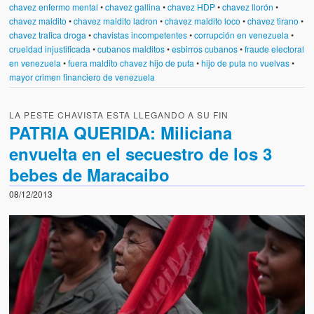
chavez enfermo mental
•
chavez gallina
•
chavez HDP
•
chavez llorón
•
chavez maldito
•
chavez maldito ladron
•
chavez maldito loco
•
chavez tirano
•
chavez trafica droga
•
chavistas incompetentes
•
corrupción en venezuela
•
crueldad injustificada
•
cubanos malditos
•
esbirros cubanos
•
fraude electoral
en venezuela
•
fuera maldito chavez hijo de puta
•
hijo de puta no vuelvas
•
mayor crimen financiero de venezuela
LA PESTE CHAVISTA ESTA LLEGANDO A SU FIN
PATRIA QUERIDA: Miliciana
envuelta en el secuestro de los 3
bebes de Maracaibo
08/12/2013