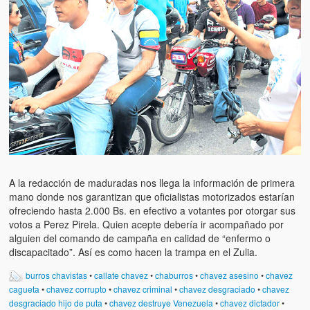
A la redacción de maduradas nos llega la información de primera
mano donde nos garantizan que oficialistas motorizados estarían
ofreciendo hasta 2.000 Bs. en efectivo a votantes por otorgar sus
votos a Perez Pirela. Quien acepte debería ir acompañado por
alguien del comando de campaña en calidad de “enfermo o
discapacitado”. Así es como hacen la trampa en el Zulia.
burros chavistas
•
callate chavez
•
chaburros
•
chavez asesino
•
chavez
cagueta
•
chavez corrupto
•
chavez criminal
•
chavez desgraciado
•
chavez
desgraciado hijo de puta
•
chavez destruye Venezuela
•
chavez dictador
•