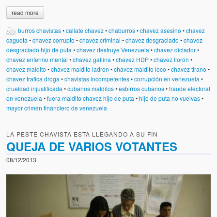
read more
burros chavistas
•
callate chavez
•
chaburros
•
chavez asesino
•
chavez
cagueta
•
chavez corrupto
•
chavez criminal
•
chavez desgraciado
•
chavez
desgraciado hijo de puta
•
chavez destruye Venezuela
•
chavez dictador
•
chavez enfermo mental
•
chavez gallina
•
chavez HDP
•
chavez llorón
•
chavez maldito
•
chavez maldito ladron
•
chavez maldito loco
•
chavez tirano
•
chavez trafica droga
•
chavistas incompetentes
•
corrupción en venezuela
•
crueldad injustificada
•
cubanos malditos
•
esbirros cubanos
•
fraude electoral
en venezuela
•
fuera maldito chavez hijo de puta
•
hijo de puta no vuelvas
•
mayor crimen financiero de venezuela
LA PESTE CHAVISTA ESTA LLEGANDO A SU FIN
QUEJA DE VARIOS VOTANTES
08/12/2013