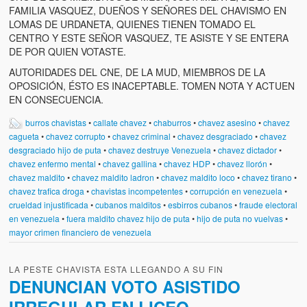
FAMILIA VASQUEZ, DUEÑOS Y SEÑORES DEL CHAVISMO EN
LOMAS DE URDANETA, QUIENES TIENEN TOMADO EL
CENTRO Y ESTE SEÑOR VASQUEZ, TE ASISTE Y SE ENTERA
DE POR QUIEN VOTASTE.
AUTORIDADES DEL CNE, DE LA MUD, MIEMBROS DE LA
OPOSICIÓN, ÉSTO ES INACEPTABLE. TOMEN NOTA Y ACTUEN
EN CONSECUENCIA.
burros chavistas
•
callate chavez
•
chaburros
•
chavez asesino
•
chavez
cagueta
•
chavez corrupto
•
chavez criminal
•
chavez desgraciado
•
chavez
desgraciado hijo de puta
•
chavez destruye Venezuela
•
chavez dictador
•
chavez enfermo mental
•
chavez gallina
•
chavez HDP
•
chavez llorón
•
chavez maldito
•
chavez maldito ladron
•
chavez maldito loco
•
chavez tirano
•
chavez trafica droga
•
chavistas incompetentes
•
corrupción en venezuela
•
crueldad injustificada
•
cubanos malditos
•
esbirros cubanos
•
fraude electoral
en venezuela
•
fuera maldito chavez hijo de puta
•
hijo de puta no vuelvas
•
mayor crimen financiero de venezuela
LA PESTE CHAVISTA ESTA LLEGANDO A SU FIN
DENUNCIAN VOTO ASISTIDO
IRREGULAR EN LICEO