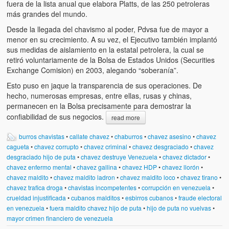
fuera de la lista anual que elabora Platts, de las 250 petroleras
más grandes del mundo.
Desde la llegada del chavismo al poder, Pdvsa fue de mayor a
menor en su crecimiento. A su vez, el Ejecutivo también implantó
sus medidas de aislamiento en la estatal petrolera, la cual se
retiró voluntariamente de la Bolsa de Estados Unidos (Securities
Exchange Comision) en 2003, alegando “soberanía”.
Esto puso en jaque la transparencia de sus operaciones. De
hecho, numerosas empresas, entre ellas, rusas y chinas,
permanecen en la Bolsa precisamente para demostrar la
confiabilidad de sus negocios.
read more
burros chavistas
•
callate chavez
•
chaburros
•
chavez asesino
•
chavez
cagueta
•
chavez corrupto
•
chavez criminal
•
chavez desgraciado
•
chavez
desgraciado hijo de puta
•
chavez destruye Venezuela
•
chavez dictador
•
chavez enfermo mental
•
chavez gallina
•
chavez HDP
•
chavez llorón
•
chavez maldito
•
chavez maldito ladron
•
chavez maldito loco
•
chavez tirano
•
chavez trafica droga
•
chavistas incompetentes
•
corrupción en venezuela
•
crueldad injustificada
•
cubanos malditos
•
esbirros cubanos
•
fraude electoral
en venezuela
•
fuera maldito chavez hijo de puta
•
hijo de puta no vuelvas
•
mayor crimen financiero de venezuela