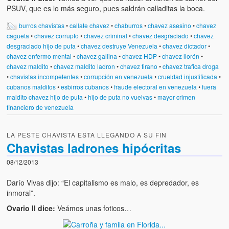
PSUV, que es lo más seguro, pues saldrán calladitas la boca.
burros chavistas
•
callate chavez
•
chaburros
•
chavez asesino
•
chavez
cagueta
•
chavez corrupto
•
chavez criminal
•
chavez desgraciado
•
chavez
desgraciado hijo de puta
•
chavez destruye Venezuela
•
chavez dictador
•
chavez enfermo mental
•
chavez gallina
•
chavez HDP
•
chavez llorón
•
chavez maldito
•
chavez maldito ladron
•
chavez tirano
•
chavez trafica droga
•
chavistas incompetentes
•
corrupción en venezuela
•
crueldad injustificada
•
cubanos malditos
•
esbirros cubanos
•
fraude electoral en venezuela
•
fuera
maldito chavez hijo de puta
•
hijo de puta no vuelvas
•
mayor crimen
financiero de venezuela
LA PESTE CHAVISTA ESTA LLEGANDO A SU FIN
Chavistas ladrones hipócritas
08/12/2013
Darío Vivas dijo: “El capitalismo es malo, es depredador, es
inmoral”.
Ovario II dice:
Veámos unas foticos…