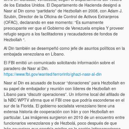
de los Estados Unidos. El Departamento de Hacienda designó a
Nasr al Din como “partidario” de Hezbollah en 2008, con Adam J.
Szubin, Director de la Oficina de Control de Activos Extranjeros
(OFAC), declarando en ese momento: “Es sumamente
preocupante ver que el Gobierno de Venezuela emplea Y proveer
refugio seguro a los facilitadores y recaudadores de fondos de
Hezbollah “.
Al Din también se desempeñó como jefe de asuntos políticos en la
embajada venezolana en Líbano.
El FBI emitió un comunicado solicitando información sobre el
paradero de Nasr al Din.
https://www.fbi.gov/wanted/terrorinfo/ghazi-nasr-al-din
Nasr al Din es acusado de buscar “donaciones” para Hezbollah en
su papel de embajador y reunión con líderes de Hezbollah en
Líbano para “discutir operaciones”. Un informe local del afiliado de
la NBC WPTV afirma que el FBI cree que podría esconderse en el
sur de la Florida. El gobierno socialista venezolano tiene una
extensa historia de cooperación con Irán y con Hezbollah en
particular. Las imágenes surgieron en 2010 de un encuentro entre
funcionarios venezolanos y de Hezbolá, poco después de que
Irán anunciara que pondría misiles en la nación latinoamericana.