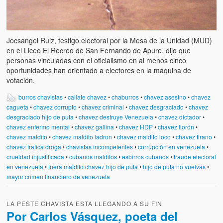
Jocsangel Ruiz, testigo electoral por la Mesa de la Unidad (MUD)
en el Liceo El Recreo de San Fernando de Apure, dijo que
personas vinculadas con el oficialismo en al menos cinco
oportunidades han orientado a electores en la máquina de
votación.
burros chavistas
•
callate chavez
•
chaburros
•
chavez asesino
•
chavez
cagueta
•
chavez corrupto
•
chavez criminal
•
chavez desgraciado
•
chavez
desgraciado hijo de puta
•
chavez destruye Venezuela
•
chavez dictador
•
chavez enfermo mental
•
chavez gallina
•
chavez HDP
•
chavez llorón
•
chavez maldito
•
chavez maldito ladron
•
chavez maldito loco
•
chavez tirano
•
chavez trafica droga
•
chavistas incompetentes
•
corrupción en venezuela
•
crueldad injustificada
•
cubanos malditos
•
esbirros cubanos
•
fraude electoral
en venezuela
•
fuera maldito chavez hijo de puta
•
hijo de puta no vuelvas
•
mayor crimen financiero de venezuela
LA PESTE CHAVISTA ESTA LLEGANDO A SU FIN
Por Carlos Vásquez, poeta del