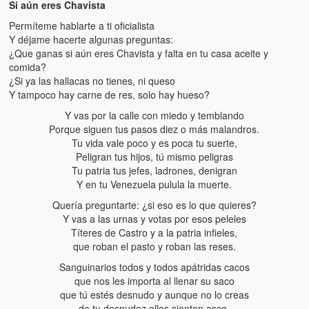
Si aún eres Chavista
Permíteme hablarte a ti oficialista
Y déjame hacerte algunas preguntas:
¿Que ganas si aún eres Chavista y falta en tu casa aceite y
comida?
¿Si ya las hallacas no tienes, ni queso
Y tampoco hay carne de res, solo hay hueso?
Y vas por la calle con miedo y temblando
Porque siguen tus pasos diez o más malandros.
Tu vida vale poco y es poca tu suerte,
Peligran tus hijos, tú mismo peligras
Tu patria tus jefes, ladrones, denigran
Y en tu Venezuela pulula la muerte.
Quería preguntarte: ¿si eso es lo que quieres?
Y vas a las urnas y votas por esos peleles
Títeres de Castro y a la patria infieles,
que roban el pasto y roban las reses.
Sanguinarios todos y todos apátridas cacos
que nos les importa al llenar su saco
que tú estés desnudo y aunque no lo creas
de tu desnudez ellos sienten asco.