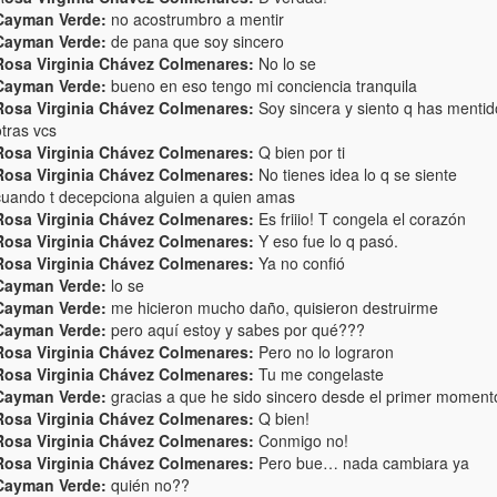
Cayman Verde:
no acostrumbro a mentir
Cayman Verde:
de pana que soy sincero
Rosa Virginia Chávez Colmenares:
No lo se
Cayman Verde:
bueno en eso tengo mi conciencia tranquila
Rosa Virginia Chávez Colmenares:
Soy sincera y siento q has mentid
tras vcs
Rosa Virginia Chávez Colmenares:
Q bien por ti
Rosa Virginia Chávez Colmenares:
No tienes idea lo q se siente
cuando t decepciona alguien a quien amas
Rosa Virginia Chávez Colmenares:
Es friiio! T congela el corazón
Rosa Virginia Chávez Colmenares:
Y eso fue lo q pasó.
Rosa Virginia Chávez Colmenares:
Ya no confió
Cayman Verde:
lo se
Cayman Verde:
me hicieron mucho daño, quisieron destruirme
Cayman Verde:
pero aquí estoy y sabes por qué???
Rosa Virginia Chávez Colmenares:
Pero no lo lograron
Rosa Virginia Chávez Colmenares:
Tu me congelaste
Cayman Verde:
gracias a que he sido sincero desde el primer moment
Rosa Virginia Chávez Colmenares:
Q bien!
Rosa Virginia Chávez Colmenares:
Conmigo no!
Rosa Virginia Chávez Colmenares:
Pero bue… nada cambiara ya
Cayman Verde:
quién no??