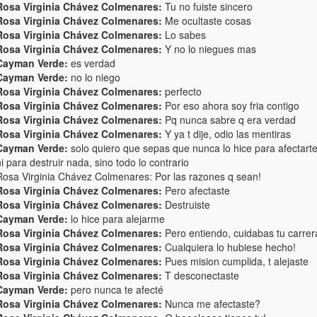
Rosa Virginia Chávez Colmenares:
Tu no fuiste sincero
Rosa Virginia Chávez Colmenares:
Me ocultaste cosas
Rosa Virginia Chávez Colmenares:
Lo sabes
Rosa Virginia Chávez Colmenares:
Y no lo niegues mas
Cayman Verde:
es verdad
Cayman Verde:
no lo niego
Rosa Virginia Chávez Colmenares:
perfecto
Rosa Virginia Chávez Colmenares:
Por eso ahora soy fria contigo
Rosa Virginia Chávez Colmenares:
Pq nunca sabre q era verdad
Rosa Virginia Chávez Colmenares:
Y ya t dije, odio las mentiras
Cayman Verde:
solo quiero que sepas que nunca lo hice para afectarte
i para destruir nada, sino todo lo contrario
Rosa Virginia Chávez Colmenares: Por las razones q sean!
Rosa Virginia Chávez Colmenares:
Pero afectaste
Rosa Virginia Chávez Colmenares:
Destruiste
Cayman Verde:
lo hice para alejarme
Rosa Virginia Chávez Colmenares:
Pero entiendo, cuidabas tu carrer
Rosa Virginia Chávez Colmenares:
Cualquiera lo hubiese hecho!
Rosa Virginia Chávez Colmenares:
Pues mision cumplida, t alejaste
Rosa Virginia Chávez Colmenares:
T desconectaste
Cayman Verde:
pero nunca te afecté
Rosa Virginia Chávez Colmenares:
Nunca me afectaste?