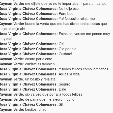
Cayman Verde:
me dijiste que yo no te importaba ni para un carajo
Rosa Virginia Chávez Colmenares:
No t dije eso
Rosa Virginia Chávez Colmenares:
Pero bue
Rosa Virginia Chávez Colmenares:
Ya! Necesito relajarme
Cayman Verde:
bueno la verda que me has dicho tantas cosas que
ejor lo dejo ahí
Rosa Virginia Chávez Colmenares:
Estas conversas me ponen muy
muy mal
Rosa Virginia Chávez Colmenares:
Ok!
Rosa Virginia Chávez Colmenares:
Ojo por ojo
Rosa Virginia Chávez Colmenares:
Cuidate!
Cayman Verde:
diente por diente
Cayman Verde:
cuidate tu tambien
Rosa Virginia Chávez Colmenares:
Y todos felices como lombrices
Rosa Virginia Chávez Colmenares:
Asi es la vida
Cayman Verde:
un besito y relajate
Rosa Virginia Chávez Colmenares:
Seguro
Rosa Virginia Chávez Colmenares:
Dale
Cayman Verde:
sip ya veo que por allá todos felices
Cayman Verde:
de pana que me alegro mucho
R
osa Virginia Chávez Colmenares:
Si!
Cayman Verde:
besitos, chao