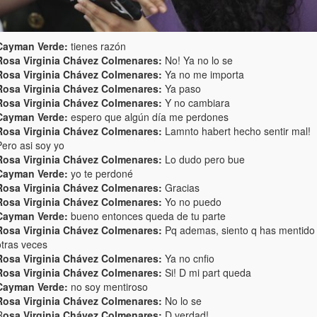
Cayman Verde:
tienes razón
Rosa Virginia Chávez Colmenares:
No! Ya no lo se
Rosa Virginia Chávez Colmenares:
Ya no me importa
Rosa Virginia Chávez Colmenares:
Ya paso
Rosa Virginia Chávez Colmenares:
Y no cambiara
Cayman Verde:
espero que algún día me perdones
Rosa Virginia Chávez Colmenares:
Lamnto habert hecho sentir mal!
Pero asi soy yo
Rosa Virginia Chávez Colmenares:
Lo dudo pero bue
Cayman Verde:
yo te perdoné
Rosa Virginia Chávez Colmenares:
Gracias
Rosa Virginia Chávez Colmenares:
Yo no puedo
Cayman Verde:
bueno entonces queda de tu parte
Rosa Virginia Chávez Colmenares:
Pq ademas, siento q has mentido
otras veces
Rosa Virginia Chávez Colmenares:
Ya no cnfio
Rosa Virginia Chávez Colmenares:
Si! D mi part queda
Cayman Verde:
no soy mentiroso
Rosa Virginia Chávez Colmenares:
No lo se
R
osa Virginia Chávez Colmenares:
D verdad!