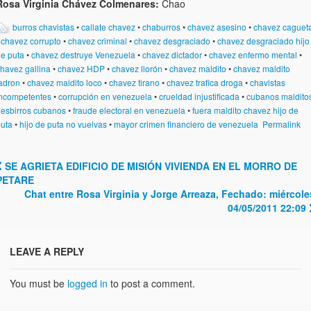
Rosa Virginia Chávez Colmenares:
Chao
burros chavistas
•
callate chavez
•
chaburros
•
chavez asesino
•
chavez caguet
•
chavez corrupto
•
chavez criminal
•
chavez desgraciado
•
chavez desgraciado hijo
e puta
•
chavez destruye Venezuela
•
chavez dictador
•
chavez enfermo mental
•
havez gallina
•
chavez HDP
•
chavez llorón
•
chavez maldito
•
chavez maldito
adron
•
chavez maldito loco
•
chavez tirano
•
chavez trafica droga
•
chavistas
ncompetentes
•
corrupción en venezuela
•
crueldad injustificada
•
cubanos maldito
•
esbirros cubanos
•
fraude electoral en venezuela
•
fuera maldito chavez hijo de
uta
•
hijo de puta no vuelvas
•
mayor crimen financiero de venezuela
Permalink
SE AGRIETA EDIFICIO DE MISIÓN VIVIENDA EN EL MORRO DE
Post navigation
PETARE
Chat entre Rosa Virginia y Jorge Arreaza, Fechado: miércole
04/05/2011 22:09
LEAVE A REPLY
You must be
logged in
to post a comment.