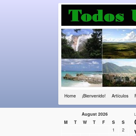
Luchando por l
Fuera el chavismo, la peor peste que
Home
¡Bienvenido!
Artículos
August 2026
M
T
W
T
F
S
S
1
2