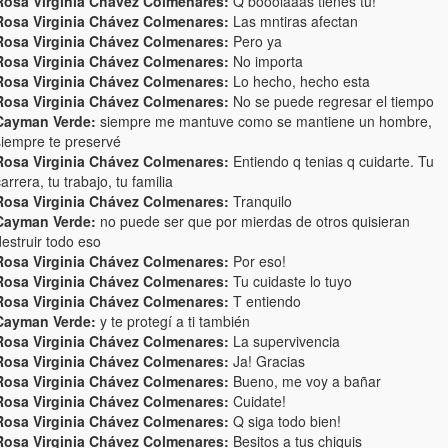
Rosa Virginia Chávez Colmenares:
Q booolaaas tienes tu!
Rosa Virginia Chávez Colmenares:
Las mntiras afectan
Rosa Virginia Chávez Colmenares:
Pero ya
Rosa Virginia Chávez Colmenares:
No importa
Rosa Virginia Chávez Colmenares:
Lo hecho, hecho esta
Rosa Virginia Chávez Colmenares:
No se puede regresar el tiempo
Cayman Verde:
siempre me mantuve como se mantiene un hombre,
siempre te preservé
Rosa Virginia Chávez Colmenares:
Entiendo q tenias q cuidarte. Tu
arrera, tu trabajo, tu familia
Rosa Virginia Chávez Colmenares:
Tranquilo
Cayman Verde:
no puede ser que por mierdas de otros quisieran
estruir todo eso
Rosa Virginia Chávez Colmenares:
Por eso!
Rosa Virginia Chávez Colmenares:
Tu cuidaste lo tuyo
Rosa Virginia Chávez Colmenares:
T entiendo
Cayman Verde:
y te protegí a ti también
Rosa Virginia Chávez Colmenares:
La supervivencia
Rosa Virginia Chávez Colmenares:
Ja! Gracias
Rosa Virginia Chávez Colmenares:
Bueno, me voy a bañar
Rosa Virginia Chávez Colmenares:
Cuidate!
Rosa Virginia Chávez Colmenares:
Q siga todo bien!
Rosa Virginia Chávez Colmenares:
Besitos a tus chiquis