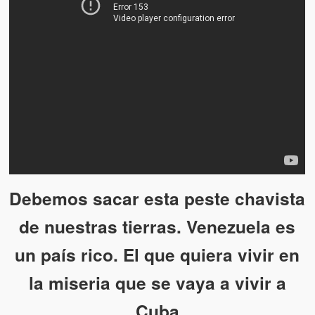
Víctimas del régimen dictatorial de Chávez desde que tomó el
poder hasta el 31 de diciembre de 2009
Víctimas inocentes de la violencia castrista del 4 de Febrero de
1992
¡¡¡Miserable traidor, mira a tu pueblo!!! (Despicable traitor, look a
your country!!!)
Fotos
Versos
Cuentos
Debemos sacar esta peste chavista
Videos
de nuestras tierras. Venezuela es
Chistes
un país rico. El que quiera vivir en
la miseria que se vaya a vivir a
Cuba