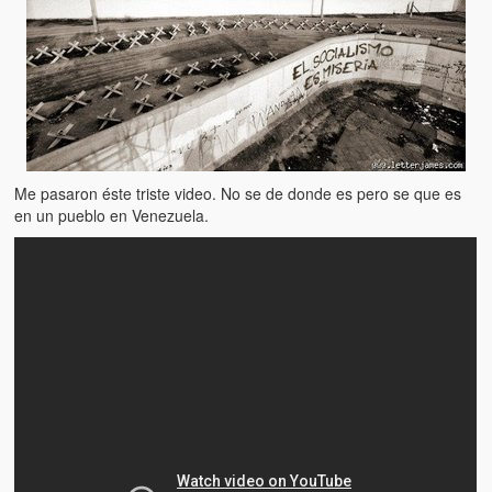
Artículos
El Tipo y los Rojos en Los Teques (The Jerk and the Reds in Lo
Teques)
Hablé con Chavistas (I spoke with chavistas)
La burla del Chavez “tan amante de los niños” (The mockery of
Chavez “such a children lover”)
Me pasaron éste triste video. No se de donde es pero se que es
en un pueblo en Venezuela.
Los niños de las calles de Venezuela (Children of the streets of
Venezuela)
Luis y El Mono… en armas (Luis and El Mono… armed)
Puente Llaguno, Miraflores… ¿y Lina?
Radio Emisoras y canales de televisión clausurados por el régi
de Chávez hasta el 2009
Victimas del 11 de abril de 2002