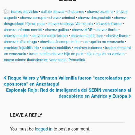
burros chavistas
•
callate chavez
•
chaburros
•
chavez asesino
•
chavez
cagueta
•
chavez corrupto
•
chavez criminal
•
chavez desgraciado
•
chavez
desgraciado hijo de puta
•
chavez destruye Venezuela
•
chavez dictador
•
chavez enfermo mental
•
chavez gallina
•
chavez HDP
•
chavez llorón
•
chavez maldito
•
chavez maldito ladron
•
chavez maldito loco
•
chavez tirano
•
chavez trafica droga
•
chavistas incompetentes
•
corrupción en venezuela
•
crueldad injustificada
•
cubanos malditos
•
esbirros cubanos
•
fraude electoral
en venezuela
•
fuera maldito chavez hijo de puta
•
hijo de puta no vuelvas
•
mayor crimen financiero de venezuela
Permalink
Roque Valero y Winston Vallenilla fueron “caceroleados por
Post navigation
opositores” en Anzoátegui
Espionaje Rojo: Red de inteligencia del SEBIN venezolano al
descubierto en América y Europa
LEAVE A REPLY
You must be
logged in
to post a comment.