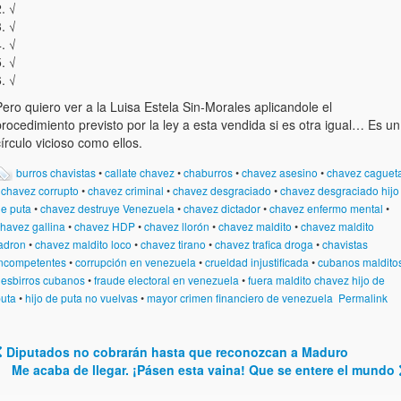
. √
. √
. √
. √
. √
ero quiero ver a la Luisa Estela Sin-Morales aplicandole el
rocedimiento previsto por la ley a esta vendida si es otra igual… Es un
írculo vicioso como ellos.
burros chavistas
•
callate chavez
•
chaburros
•
chavez asesino
•
chavez caguet
•
chavez corrupto
•
chavez criminal
•
chavez desgraciado
•
chavez desgraciado hijo
e puta
•
chavez destruye Venezuela
•
chavez dictador
•
chavez enfermo mental
•
havez gallina
•
chavez HDP
•
chavez llorón
•
chavez maldito
•
chavez maldito
adron
•
chavez maldito loco
•
chavez tirano
•
chavez trafica droga
•
chavistas
ncompetentes
•
corrupción en venezuela
•
crueldad injustificada
•
cubanos maldito
•
esbirros cubanos
•
fraude electoral en venezuela
•
fuera maldito chavez hijo de
uta
•
hijo de puta no vuelvas
•
mayor crimen financiero de venezuela
Permalink
Diputados no cobrarán hasta que reconozcan a Maduro
Post navigation
Me acaba de llegar. ¡Pásen esta vaina! Que se entere el mundo