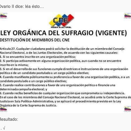
vario II dice: léa ésto…
Resultado:
. √