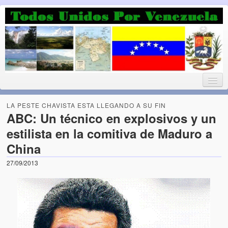
Luchando por la Democracia
Fuera el chavismo, la peor peste que le ha caido a esta tierra
LA PESTE CHAVISTA ESTA LLEGANDO A SU FIN
ABC: Un técnico en explosivos y un
estilista en la comitiva de Maduro a
Home
China
¡Bienvenido!
27/09/2013
Todos Unidos por Venezuela te da la bienvenida a éste nuestro
Blog. (Todos Unidos por Venezuela welcomes you to our Blog)
Acerca de este blog (About this Blog)