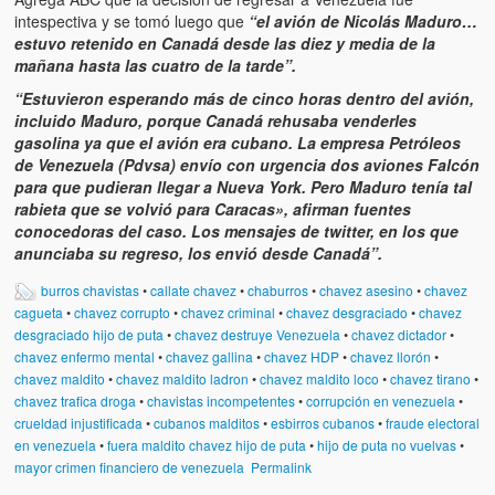
Víctimas del régimen dictatorial de Chávez desde que tomó el
intespectiva y se tomó luego que
“el avión de Nicolás Maduro…
poder hasta el 31 de diciembre de 2009
estuvo retenido en Canadá desde las diez y media de la
mañana hasta las cuatro de la tarde”.
Víctimas inocentes de la violencia castrista del 4 de Febrero de
1992
“Estuvieron esperando más de cinco horas dentro del avión,
incluido Maduro, porque Canadá rehusaba venderles
¡¡¡Miserable traidor, mira a tu pueblo!!! (Despicable traitor, look a
gasolina ya que el avión era cubano. La empresa Petróleos
your country!!!)
de Venezuela (Pdvsa) envío con urgencia dos aviones Falcón
para que pudieran llegar a Nueva York. Pero Maduro tenía tal
Fotos
rabieta que se volvió para Caracas», afirman fuentes
conocedoras del caso. Los mensajes de twitter, en los que
Versos
anunciaba su regreso, los envió desde Canadá”.
burros chavistas
•
callate chavez
•
chaburros
•
chavez asesino
•
chavez
Cuentos
cagueta
•
chavez corrupto
•
chavez criminal
•
chavez desgraciado
•
chavez
desgraciado hijo de puta
•
chavez destruye Venezuela
•
chavez dictador
•
Videos
chavez enfermo mental
•
chavez gallina
•
chavez HDP
•
chavez llorón
•
chavez maldito
•
chavez maldito ladron
•
chavez maldito loco
•
chavez tirano
•
Chistes
chavez trafica droga
•
chavistas incompetentes
•
corrupción en venezuela
•
crueldad injustificada
•
cubanos malditos
•
esbirros cubanos
•
fraude electoral
en venezuela
•
fuera maldito chavez hijo de puta
•
hijo de puta no vuelvas
•
mayor crimen financiero de venezuela
Permalink