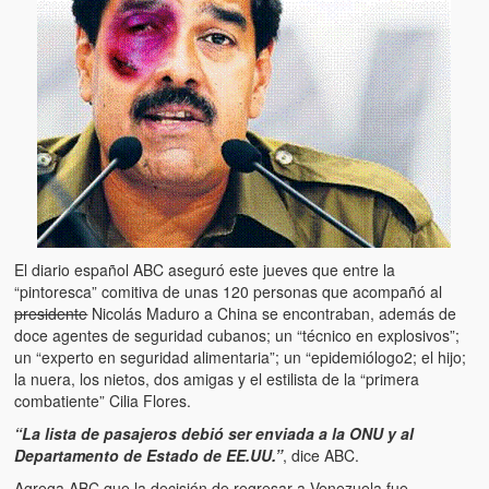
Artículos
El Tipo y los Rojos en Los Teques (The Jerk and the Reds in Lo
Teques)
Hablé con Chavistas (I spoke with chavistas)
La burla del Chavez “tan amante de los niños” (The mockery of
Chavez “such a children lover”)
Los niños de las calles de Venezuela (Children of the streets of
Venezuela)
El diario español ABC aseguró este jueves que entre la
“pintoresca” comitiva de unas 120 personas que acompañó al
Luis y El Mono… en armas (Luis and El Mono… armed)
presidente
Nicolás Maduro a China se encontraban, además de
doce agentes de seguridad cubanos; un “técnico en explosivos”;
Puente Llaguno, Miraflores… ¿y Lina?
un “experto en seguridad alimentaria”; un “epidemiólogo2; el hijo;
la nuera, los nietos, dos amigas y el estilista de la “primera
Radio Emisoras y canales de televisión clausurados por el régi
combatiente” Cilia Flores.
de Chávez hasta el 2009
“La lista de pasajeros debió ser enviada a la ONU y al
Victimas del 11 de abril de 2002
Departamento de Estado de EE.UU.”
, dice ABC.
Agrega ABC que la decisión de regresar a Venezuela fue