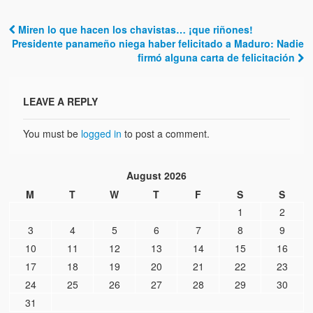
Víctimas del régimen dictatorial de Chávez desde que tomó el
poder hasta el 31 de diciembre de 2009
Miren lo que hacen los chavistas… ¡que riñones!
Post navigation
Presidente panameño niega haber felicitado a Maduro: Nadie
Víctimas inocentes de la violencia castrista del 4 de Febrero de
firmó alguna carta de felicitación
1992
¡¡¡Miserable traidor, mira a tu pueblo!!! (Despicable traitor, look a
LEAVE A REPLY
your country!!!)
Fotos
You must be
logged in
to post a comment.
Versos
August 2026
Cuentos
M
T
W
T
F
S
S
1
2
Videos
3
4
5
6
7
8
9
Chistes
10
11
12
13
14
15
16
17
18
19
20
21
22
23
24
25
26
27
28
29
30
31