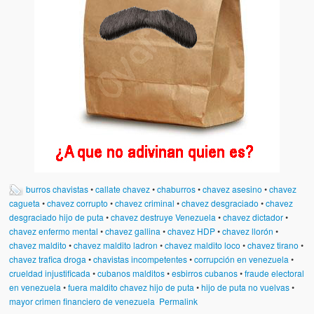
Artículos
El Tipo y los Rojos en Los Teques (The Jerk and the Reds in Lo
Teques)
Hablé con Chavistas (I spoke with chavistas)
La burla del Chavez “tan amante de los niños” (The mockery of
Chavez “such a children lover”)
Los niños de las calles de Venezuela (Children of the streets of
Venezuela)
Luis y El Mono… en armas (Luis and El Mono… armed)
burros chavistas
•
callate chavez
•
chaburros
•
chavez asesino
•
chavez
cagueta
•
chavez corrupto
•
chavez criminal
•
chavez desgraciado
•
chavez
Puente Llaguno, Miraflores… ¿y Lina?
desgraciado hijo de puta
•
chavez destruye Venezuela
•
chavez dictador
•
chavez enfermo mental
•
chavez gallina
•
chavez HDP
•
chavez llorón
•
Radio Emisoras y canales de televisión clausurados por el régi
chavez maldito
•
chavez maldito ladron
•
chavez maldito loco
•
chavez tirano
•
de Chávez hasta el 2009
chavez trafica droga
•
chavistas incompetentes
•
corrupción en venezuela
•
crueldad injustificada
•
cubanos malditos
•
esbirros cubanos
•
fraude electoral
en venezuela
Victimas del 11 de abril de 2002
•
fuera maldito chavez hijo de puta
•
hijo de puta no vuelvas
•
mayor crimen financiero de venezuela
Permalink