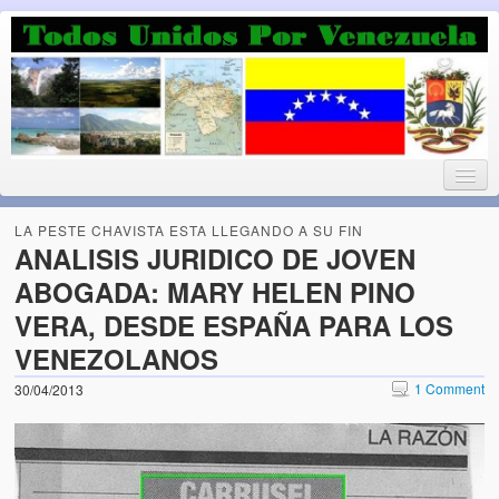
Luchando por la Democracia
Fuera el chavismo, la peor peste que le ha caido a esta tierra
LA PESTE CHAVISTA ESTA LLEGANDO A SU FIN
ANALISIS JURIDICO DE JOVEN
ABOGADA: MARY HELEN PINO
Home
VERA, DESDE ESPAÑA PARA LOS
¡Bienvenido!
VENEZOLANOS
Todos Unidos por Venezuela te da la bienvenida a éste nuestro
1 Comment
30/04/2013
Blog. (Todos Unidos por Venezuela welcomes you to our Blog)
Acerca de este blog (About this Blog)