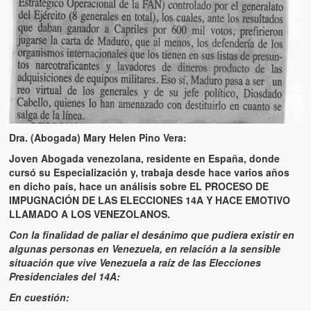
Víctimas del régimen dictatorial de Chávez desde que tomó el
poder hasta el 31 de diciembre de 2009
Víctimas inocentes de la violencia castrista del 4 de Febrero de
1992
¡¡¡Miserable traidor, mira a tu pueblo!!! (Despicable traitor, look a
your country!!!)
Fotos
Dra. (Abogada) Mary Helen Pino Vera:
Joven Abogada venezolana, residente en España, donde
Versos
cursó su Especialización y, trabaja desde hace varios años
en dicho país, hace un análisis sobre EL PROCESO DE
Cuentos
IMPUGNACIÓN DE LAS ELECCIONES 14A Y HACE EMOTIVO
LLAMADO A LOS VENEZOLANOS.
Videos
Con la finalidad de paliar el desánimo que pudiera existir en
Chistes
algunas personas en Venezuela, en relación a la sensible
situación que vive Venezuela a raíz de las Elecciones
Presidenciales del 14A:
En cuestión: