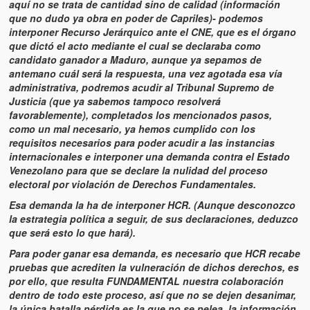
aquí no se trata de cantidad sino de calidad (información
que no dudo ya obra en poder de Capriles)- podemos
interponer Recurso Jerárquico ante el CNE, que es el órgano
que dictó el acto mediante el cual se declaraba como
candidato ganador a Maduro, aunque ya sepamos de
antemano cuál será la respuesta, una vez agotada esa vía
administrativa, podremos acudir al Tribunal Supremo de
Justicia (que ya sabemos tampoco resolverá
favorablemente), completados los mencionados pasos,
como un mal necesario, ya hemos cumplido con los
requisitos necesarios para poder acudir a las instancias
internacionales e interponer una demanda contra el Estado
Venezolano para que se declare la nulidad del proceso
electoral por violación de Derechos Fundamentales.
Esa demanda la ha de interponer HCR. (Aunque desconozco
la estrategia política a seguir, de sus declaraciones, deduzco
que será esto lo que hará).
Para poder ganar esa demanda, es necesario que HCR recabe
pruebas que acrediten la vulneración de dichos derechos, es
por ello, que resulta FUNDAMENTAL nuestra colaboración
dentro de todo este proceso, así que no se dejen desanimar,
la única batalla pérdida es la que no se pelea, la información