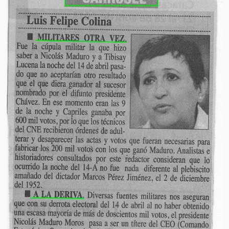
Artículos
El Tipo y los Rojos en Los Teques (The Jerk and the Reds in Lo
Teques)
Hablé con Chavistas (I spoke with chavistas)
La burla del Chavez “tan amante de los niños” (The mockery of
Chavez “such a children lover”)
Los niños de las calles de Venezuela (Children of the streets of
Venezuela)
Luis y El Mono… en armas (Luis and El Mono… armed)
Puente Llaguno, Miraflores… ¿y Lina?
Radio Emisoras y canales de televisión clausurados por el régi
de Chávez hasta el 2009
Victimas del 11 de abril de 2002