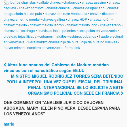
burros chavistas
•
callate chavez
•
chaburros
•
chavez asesino
•
chavez
cagueta
•
chavez corrupto
•
chavez criminal
•
chavez desgraciado
•
chavez
desgraciado hijo de puta
•
chavez destruye Venezuela
•
chavez dictador
•
chavez enfermo mental
•
chavez gallina
•
chavez HDP
•
chavez llorón
•
chavez maldito
•
chavez maldito ladron
•
chavez maldito loco
•
chavez tirano
•
chavez trafica droga
•
chavistas incompetentes
•
corrupción en venezuela
•
crueldad injustificada
•
cubanos malditos
•
esbirros cubanos
•
fraude electoral
en venezuela
•
fuera maldito chavez hijo de puta
•
hijo de puta no vuelvas
•
mayor crimen financiero de venezuela
Permalink
Altos funcionarios del Gobierno de Maduro tendrían
Post navigation
vínculos con el narcotráfico según EE.UU
MINISTRO MIGUEL RODRIGUEZ TORRES SERÁ DETENIDO
POR LA INTERPOL UNA VEZ QUE EL FISCAL DEL TRIBUNAL
PENAL INTERNACIONAL SE LO SOLICITE A ESTE
ORGANISMO POLICIAL CON SEDE EN FRANCIA
ONE COMMENT ON “
ANALISIS JURIDICO DE JOVEN
ABOGADA: MARY HELEN PINO VERA, DESDE ESPAÑA PARA
LOS VENEZOLANOS
”
marie