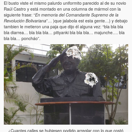
Víctimas del régimen dictatorial de Chávez desde que tomó el
El busto viste el mismo palurdo uniformito parecido al de su novio
poder hasta el 31 de diciembre de 2009
Raúl Castro y está montado en una columna de mármol con la
siguiente frase: “
En memoria del Comandante Supremo de la
Víctimas inocentes de la violencia castrista del 4 de Febrero de
Revolución Bolivariana
”… )que jalabola est esta gente…) y debajo
1992
tambien le metieron una paja que dijo él alguna vez: “bla bla bla
bla diarrea… bla bla bla… pitiyanki bla bla bla… majunche…. bla
¡¡¡Miserable traidor, mira a tu pueblo!!! (Despicable traitor, look a
bla bla… poncháo”.
your country!!!)
Fotos
Versos
Cuentos
Videos
Chistes
¿Cuantes calles se hubiesen podido arreglar con lo que costó