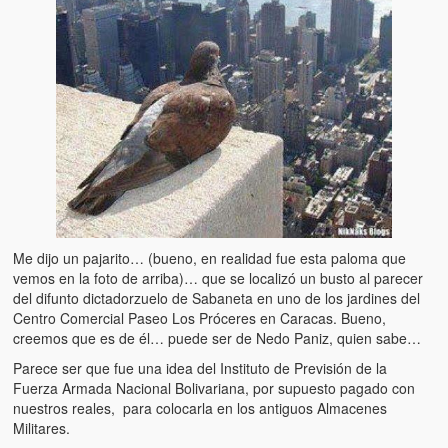
Artículos
El Tipo y los Rojos en Los Teques (The Jerk and the Reds in Lo
Teques)
Hablé con Chavistas (I spoke with chavistas)
La burla del Chavez “tan amante de los niños” (The mockery of
Chavez “such a children lover”)
Los niños de las calles de Venezuela (Children of the streets of
Venezuela)
Me dijo un pajarito… (bueno, en realidad fue esta paloma que
Luis y El Mono… en armas (Luis and El Mono… armed)
vemos en la foto de arriba)… que se localizó un busto al parecer
del difunto dictadorzuelo de Sabaneta en uno de los jardines del
Puente Llaguno, Miraflores… ¿y Lina?
Centro Comercial Paseo Los Próceres en Caracas. Bueno,
creemos que es de él… puede ser de Nedo Paniz, quien sabe…
Radio Emisoras y canales de televisión clausurados por el régi
Parece ser que fue una idea del Instituto de Previsión de la
de Chávez hasta el 2009
Fuerza Armada Nacional Bolivariana, por supuesto pagado con
nuestros reales, para colocarla en los antiguos Almacenes
Victimas del 11 de abril de 2002
Militares.