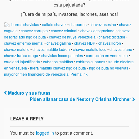
esta pajuatada?
¡Fuera de mi país, invasores, ladrones, asesinos!
burros chavistas
•
callate chavez
•
chaburros
•
chavez asesino
•
chavez
cagueta
•
chavez corrupto
•
chavez criminal
•
chavez desgraciado
•
chavez
desgraciado hijo de puta
•
chavez destruye Venezuela
•
chavez dictador
•
chavez enfermo mental
•
chavez gallina
•
chavez HDP
•
chavez llorón
•
chavez maldito
•
chavez maldito ladron
•
chavez maldito loco
•
chavez tirano
•
chavez trafica droga
•
chavistas incompetentes
•
corrupción en venezuela
•
crueldad injustificada
•
cubanos malditos
•
esbirros cubanos
•
fraude electoral
en venezuela
•
fuera maldito chavez hijo de puta
•
hijo de puta no vuelvas
•
mayor crimen financiero de venezuela
Permalink
Maduro y sus frutas
Post navigation
Piden allanar casa de Néstor y Cristina Kirchner
LEAVE A REPLY
You must be
logged in
to post a comment.