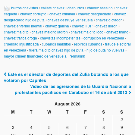
Artículos
burros chavistas
•
callate chavez
•
chaburros
•
chavez asesino
•
chavez
El Tipo y los Rojos en Los Teques (The Jerk and the Reds in Lo
cagueta
•
chavez corrupto
•
chavez criminal
•
chavez desgraciado
•
chavez
Teques)
desgraciado hijo de puta
•
chavez destruye Venezuela
•
chavez dictador
•
chavez enfermo mental
•
chavez gallina
•
chavez HDP
•
chavez llorón
•
Hablé con Chavistas (I spoke with chavistas)
chavez maldito
•
chavez maldito ladron
•
chavez maldito loco
•
chavez tirano
•
chavez trafica droga
•
chavistas incompetentes
•
corrupción en venezuela
•
La burla del Chavez “tan amante de los niños” (The mockery of
crueldad injustificada
•
cubanos malditos
•
esbirros cubanos
•
fraude electoral
Chavez “such a children lover”)
en venezuela
•
fuera maldito chavez hijo de puta
•
hijo de puta no vuelvas
•
mayor crimen financiero de venezuela
Permalink
Los niños de las calles de Venezuela (Children of the streets of
Venezuela)
Este es el director de deportes del Zulia botando a los que
Post navigation
votaron por Capriles
Luis y El Mono… en armas (Luis and El Mono… armed)
Video de las agresiones de la Guardia Nacional a
protestantes pacíficos en Carabobo el 16 de abril 2013
Puente Llaguno, Miraflores… ¿y Lina?
August 2026
Radio Emisoras y canales de televisión clausurados por el régi
de Chávez hasta el 2009
M
T
W
T
F
S
S
1
2
Victimas del 11 de abril de 2002
3
4
5
6
7
8
9