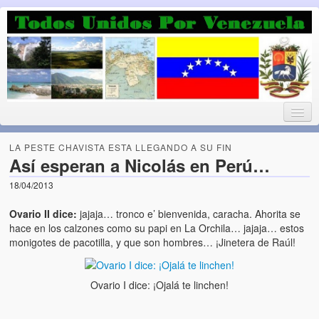
Luchando por la Democracia
Fuera el chavismo, la peor peste que le ha caido a esta tierra
LA PESTE CHAVISTA ESTA LLEGANDO A SU FIN
Así esperan a Nicolás en Perú…
18/04/2013
Home
Ovario II dice:
jajaja… tronco e’ bienvenida, caracha. Ahorita se
¡Bienvenido!
hace en los calzones como su papi en La Orchila… jajaja… estos
monigotes de pacotilla, y que son hombres… ¡Jinetera de Raúl!
Todos Unidos por Venezuela te da la bienvenida a éste nuestro
Blog. (Todos Unidos por Venezuela welcomes you to our Blog)
Ovario I dice: ¡Ojalá te linchen!
Acerca de este blog (About this Blog)