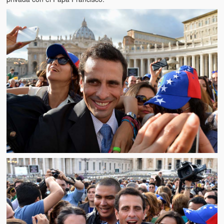
Víctimas del régimen dictatorial de Chávez desde que tomó el
poder hasta el 31 de diciembre de 2009
Víctimas inocentes de la violencia castrista del 4 de Febrero de
1992
¡¡¡Miserable traidor, mira a tu pueblo!!! (Despicable traitor, look a
your country!!!)
Fotos
Versos
Cuentos
Videos
Chistes