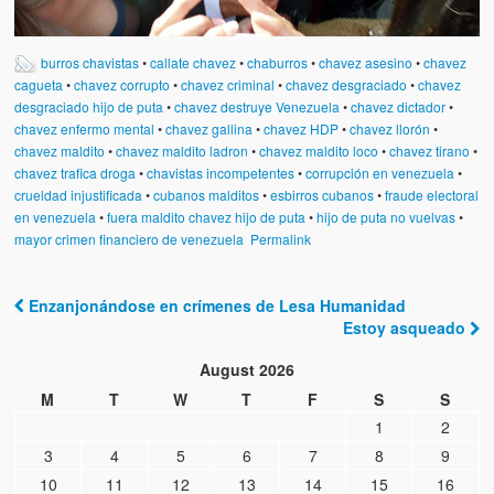
burros chavistas
•
callate chavez
•
chaburros
•
chavez asesino
•
chavez
cagueta
•
chavez corrupto
•
chavez criminal
•
chavez desgraciado
•
chavez
desgraciado hijo de puta
•
chavez destruye Venezuela
•
chavez dictador
•
chavez enfermo mental
•
chavez gallina
•
chavez HDP
•
chavez llorón
•
chavez maldito
•
chavez maldito ladron
•
chavez maldito loco
•
chavez tirano
•
chavez trafica droga
•
chavistas incompetentes
•
corrupción en venezuela
•
crueldad injustificada
•
cubanos malditos
•
esbirros cubanos
•
fraude electoral
en venezuela
•
fuera maldito chavez hijo de puta
•
hijo de puta no vuelvas
•
mayor crimen financiero de venezuela
Permalink
Enzanjonándose en crímenes de Lesa Humanidad
Post navigation
Estoy asqueado
August 2026
M
T
W
T
F
S
S
1
2
3
4
5
6
7
8
9
10
11
12
13
14
15
16