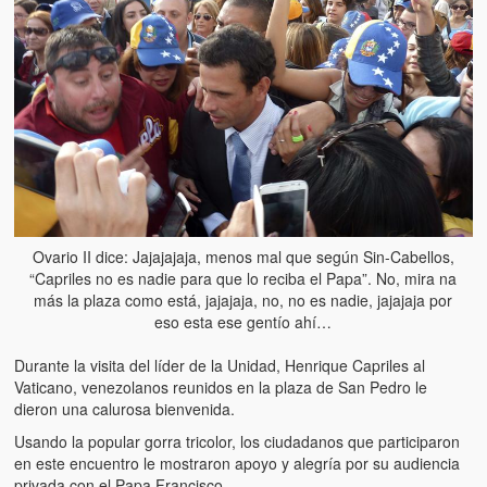
Artículos
El Tipo y los Rojos en Los Teques (The Jerk and the Reds in Lo
Teques)
Hablé con Chavistas (I spoke with chavistas)
La burla del Chavez “tan amante de los niños” (The mockery of
Chavez “such a children lover”)
Los niños de las calles de Venezuela (Children of the streets of
Venezuela)
Ovario II dice: Jajajajaja, menos mal que según Sin-Cabellos,
“Capriles no es nadie para que lo reciba el Papa”. No, mira na
Luis y El Mono… en armas (Luis and El Mono… armed)
más la plaza como está, jajajaja, no, no es nadie, jajajaja por
eso esta ese gentío ahí…
Puente Llaguno, Miraflores… ¿y Lina?
Durante la visita del líder de la Unidad, Henrique Capriles al
Radio Emisoras y canales de televisión clausurados por el régi
Vaticano, venezolanos reunidos en la plaza de San Pedro le
de Chávez hasta el 2009
dieron una calurosa bienvenida.
Usando la popular gorra tricolor, los ciudadanos que participaron
Victimas del 11 de abril de 2002
en este encuentro le mostraron apoyo y alegría por su audiencia
privada con el Papa Francisco.