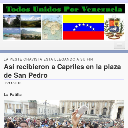
Luchando por la Democracia
Fuera el chavismo, la peor peste que le ha caido a esta tierra
LA PESTE CHAVISTA ESTA LLEGANDO A SU FIN
Así recibieron a Capriles en la plaza
de San Pedro
Home
06/11/2013
¡Bienvenido!
La Patilla
Todos Unidos por Venezuela te da la bienvenida a éste nuestro
Blog. (Todos Unidos por Venezuela welcomes you to our Blog)
Acerca de este blog (About this Blog)