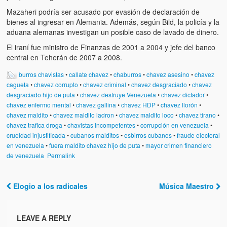
Víctimas del régimen dictatorial de Chávez desde que tomó el
Mazaheri podría ser acusado por evasión de declaración de
poder hasta el 31 de diciembre de 2009
bienes al ingresar en Alemania. Además, según Bild, la policía y la
aduana alemanas investigan un posible caso de lavado de dinero.
Víctimas inocentes de la violencia castrista del 4 de Febrero de
1992
El iraní fue ministro de Finanzas de 2001 a 2004 y jefe del banco
central en Teherán de 2007 a 2008.
¡¡¡Miserable traidor, mira a tu pueblo!!! (Despicable traitor, look a
your country!!!)
burros chavistas
•
callate chavez
•
chaburros
•
chavez asesino
•
chavez
cagueta
•
chavez corrupto
•
chavez criminal
•
chavez desgraciado
•
chavez
Fotos
desgraciado hijo de puta
•
chavez destruye Venezuela
•
chavez dictador
•
chavez enfermo mental
•
chavez gallina
•
chavez HDP
•
chavez llorón
•
chavez maldito
•
chavez maldito ladron
•
chavez maldito loco
•
chavez tirano
•
Versos
chavez trafica droga
•
chavistas incompetentes
•
corrupción en venezuela
•
crueldad injustificada
•
cubanos malditos
•
esbirros cubanos
•
fraude electoral
Cuentos
en venezuela
•
fuera maldito chavez hijo de puta
•
mayor crimen financiero
de venezuela
Permalink
Videos
Chistes
Elogio a los radicales
Música Maestro
Post navigation
LEAVE A REPLY