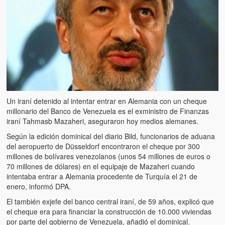
Artículos
El Tipo y los Rojos en Los Teques (The Jerk and the Reds in Lo
Teques)
Hablé con Chavistas (I spoke with chavistas)
La burla del Chavez “tan amante de los niños” (The mockery of
Chavez “such a children lover”)
Un iraní detenido al intentar entrar en Alemania con un cheque
Los niños de las calles de Venezuela (Children of the streets of
millonario del Banco de Venezuela es el exministro de Finanzas
Venezuela)
iraní Tahmasb Mazaheri, aseguraron hoy medios alemanes.
Luis y El Mono… en armas (Luis and El Mono… armed)
Según la edición dominical del diario Bild, funcionarios de aduana
del aeropuerto de Düsseldorf encontraron el cheque por 300
Puente Llaguno, Miraflores… ¿y Lina?
millones de bolívares venezolanos (unos 54 millones de euros o
70 millones de dólares) en el equipaje de Mazaheri cuando
Radio Emisoras y canales de televisión clausurados por el régi
intentaba entrar a Alemania procedente de Turquía el 21 de
de Chávez hasta el 2009
enero, informó DPA.
El también exjefe del banco central iraní, de 59 años, explicó que
Victimas del 11 de abril de 2002
el cheque era para financiar la construcción de 10.000 viviendas
por parte del gobierno de Venezuela, añadió el dominical.