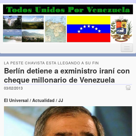
Luchando por la Democracia
Fuera el chavismo, la peor peste que le ha caido a esta tierra
LA PESTE CHAVISTA ESTA LLEGANDO A SU FIN
Berlín detiene a exministro iraní con
cheque millonario de Venezuela
Home
03/02/2013
¡Bienvenido!
El Universal / Actualidad / JJ
Todos Unidos por Venezuela te da la bienvenida a éste nuestro
Blog. (Todos Unidos por Venezuela welcomes you to our Blog)
Acerca de este blog (About this Blog)