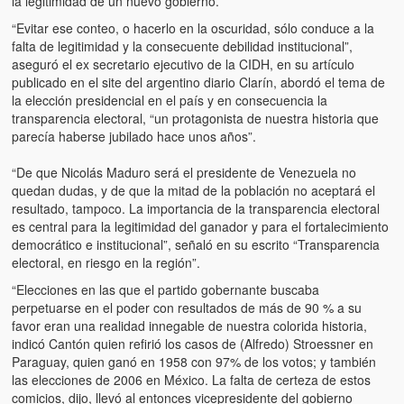
la legitimidad de un nuevo gobierno.
Víctimas del régimen dictatorial de Chávez desde que tomó el
poder hasta el 31 de diciembre de 2009
“Evitar ese conteo, o hacerlo en la oscuridad, sólo conduce a la
falta de legitimidad y la consecuente debilidad institucional”,
Víctimas inocentes de la violencia castrista del 4 de Febrero de
aseguró el ex secretario ejecutivo de la CIDH, en su artículo
1992
publicado en el site del argentino diario Clarín, abordó el tema de
la elección presidencial en el país y en consecuencia la
¡¡¡Miserable traidor, mira a tu pueblo!!! (Despicable traitor, look a
transparencia electoral, “un protagonista de nuestra historia que
your country!!!)
parecía haberse jubilado hace unos años”.
Fotos
“De que Nicolás Maduro será el presidente de Venezuela no
quedan dudas, y de que la mitad de la población no aceptará el
Versos
resultado, tampoco. La importancia de la transparencia electoral
es central para la legitimidad del ganador y para el fortalecimiento
Cuentos
democrático e institucional”, señaló en su escrito “Transparencia
electoral, en riesgo en la región”.
Videos
“Elecciones en las que el partido gobernante buscaba
perpetuarse en el poder con resultados de más de 90 % a su
Chistes
favor eran una realidad innegable de nuestra colorida historia,
indicó Cantón quien refirió los casos de (Alfredo) Stroessner en
Paraguay, quien ganó en 1958 con 97% de los votos; y también
las elecciones de 2006 en México. La falta de certeza de estos
comicios, dijo, llevó al entonces vicepresidente del gobierno