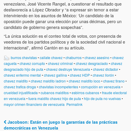
venezolano, José Vicente Rangel, a cuestionar el resultado que
desfavorecía a López Obrador y “a expresar sin temor a estar
interviniendo en los asuntos de México: ‘Un candidato de la
oposición puede ganar una elección por unas décimas, pero un
candidato de gobierno genera sospechas”.
“La única solución es el conteo total de votos, con presencia de
veedores de los partidos políticos y de la sociedad civil nacional e
internacional”, afirmó Cantón en su artículo.
burros chavistas
•
callate chavez
•
chaburros
•
chavez asesino
•
chavez
cagueta
•
chavez corrupto
•
chavez criminal
•
chavez desgraciado
•
chavez
desgraciado hijo de puta
•
chavez destruye Venezuela
•
chavez dictador
•
chavez enfermo mental
•
chavez gallina
•
chavez HDP
•
chavez llorón
•
chavez maldito
•
chavez maldito ladron
•
chavez maldito loco
•
chavez tirano
•
chavez trafica droga
•
chavistas incompetentes
•
corrupción en venezuela
•
crueldad injustificada
•
cubanos malditos
•
esbirros cubanos
•
fraude electoral
en venezuela
•
fuera maldito chavez hijo de puta
•
hijo de puta no vuelvas
•
mayor crimen financiero de venezuela
Permalink
Jacobson: Están en juego la garantías de las prácticas
Post navigation
democráticas en Venezuela