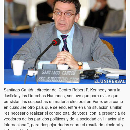
Artículos
El Tipo y los Rojos en Los Teques (The Jerk and the Reds in Lo
Teques)
Hablé con Chavistas (I spoke with chavistas)
La burla del Chavez “tan amante de los niños” (The mockery of
Chavez “such a children lover”)
Los niños de las calles de Venezuela (Children of the streets of
Venezuela)
Luis y El Mono… en armas (Luis and El Mono… armed)
Santiago Cantón, director del Centro Robert F. Kennedy para la
Puente Llaguno, Miraflores… ¿y Lina?
Justicia y los Derechos Humanos, sostuvo que para evitar que
persistan las sospechas en materia electoral en Venezuela como
Radio Emisoras y canales de televisión clausurados por el régi
en cualquier otro país que se encuentre en una situación similar,
de Chávez hasta el 2009
“es necesario realizar el conteo total de votos, con la presencia de
veedores de los partidos políticos y de la sociedad civil nacional e
Victimas del 11 de abril de 2002
internacional”, para despejar dudas sobre el resultado electoral y