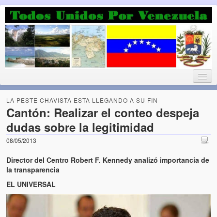
Luchando por la Democracia
Fuera el chavismo, la peor peste que le ha caido a esta tierra
LA PESTE CHAVISTA ESTA LLEGANDO A SU FIN
Cantón: Realizar el conteo despeja
dudas sobre la legitimidad
Home
08/05/2013
¡Bienvenido!
Director del Centro Robert F. Kennedy analizó importancia de
Todos Unidos por Venezuela te da la bienvenida a éste nuestro
la transparencia
Blog. (Todos Unidos por Venezuela welcomes you to our Blog)
EL UNIVERSAL
Acerca de este blog (About this Blog)