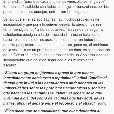
Víctimas del régimen dictatorial de Chávez desde que tomó el
emprendido “para que cada uno de los venezolanos tenga voz”.
poder hasta el 31 de diciembre de 2009
Se manifestó solidario con todas las mujeres venezolanas por los
problemas que les aquejan, entre ellos la inseguridad.
Víctimas inocentes de la violencia castrista del 4 de Febrero de
Señaló que en el estado Táchira hay muchos problemas de
1992
inseguridad y que por ello quieren desviar la atención de ese
tema “persiguiendo” a los estudiantes. “En vez de perseguir a
¡¡¡Miserable traidor, mira a tu pueblo!!! (Despicable traitor, look a
estudiantes persigan a la delincuencia (…) están tratando de
your country!!!)
hacer responsable de los asesinatos que ocurren todos los días
en este país, quieren darle un tinte político, pues no, el problema
Fotos
de la violencia es un problema de todos los días, es consecuencia
de un Gobierno nefasto, es un problema de un Gobierno incapaz,
Versos
incompetente que no le da seguridad a los venezolanos”,
aseguró.
Cuentos
“Si aquí un grupo de jóvenes expresa lo que piensa,
inmediatamente comienzan a reprimirlos” indicó Capriles al
Videos
tiempo que invitó a los estudiantes a abrir debates en las
universidades sobre los problemas económicos y sociales
Chistes
que padecen los tachirenses. “Abran el debate de lo que
viven día a día, del cobro de vacunas que hay aquí, de las
mafias, abran el debate entre el progreso y el atraso”
, sumó.
“Ellos dicen que son socialistas, que ellos defienden al