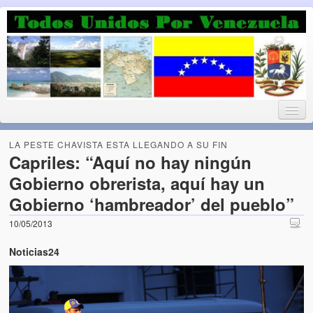
Luchando por la Democracia
Fuera el chavismo, la peor peste que le ha caido a esta tierra
LA PESTE CHAVISTA ESTA LLEGANDO A SU FIN
Capriles: “Aquí no hay ningún
Gobierno obrerista, aquí hay un
Home
Gobierno ‘hambreador’ del pueblo”
¡Bienvenido!
10/05/2013
Todos Unidos por Venezuela te da la bienvenida a éste nuestro
Noticias24
Blog. (Todos Unidos por Venezuela welcomes you to our Blog)
Acerca de este blog (About this Blog)