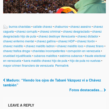
burros chavistas
•
callate chavez
•
chaburros
•
chavez asesino
•
chavez
cagueta
•
chavez corrupto
•
chavez criminal
•
chavez desgraciado
•
chavez
desgraciado hijo de puta
•
chavez destruye Venezuela
•
chavez dictador
•
chavez enfermo mental
•
chavez gallina
•
chavez HDP
•
chavez llorón
•
chavez maldito
•
chavez maldito ladron
•
chavez maldito loco
•
chavez tirano
•
chavez trafica droga
•
chavistas incompetentes
•
corrupción en venezuela
•
crueldad injustificada
•
cubanos malditos
•
esbirros cubanos
•
fraude electoral
en venezuela
•
fuera maldito chavez hijo de puta
•
hijo de puta no vuelvas
•
mayor crimen financiero de venezuela
Permalink
Maduro: “Viendo los ojos de Tabaré Vázquez vi a Chávez
Post navigation
también”
Fotos destacadas…
LEAVE A REPLY