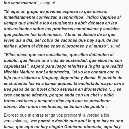
los venezolanos”
, aseguró.
“Si aquí un grupo de jóvenes expresa lo que piensa,
inmediatamente comienzan a reprimirlos” indicó Capriles al
tiempo que invitó a los estudiantes a abrir debates en las
universidades sobre los problemas económicos y sociales
que padecen los tachirenses. “Abran el debate de lo que
viven día a día, del cobro de vacunas que hay aquí, de las
mafias, abran el debate entre el progreso y el atraso”
, sumó.
“Ellos dicen que son socialistas, que ellos defienden al
pueblo, que llevan una vida de austeridad, que ellos no son
capitalistas”, espetó para luego referirse a la gira que realizó
Nicolás Maduro por Latinomerica, “si yo les contara con el
lujo que viajaron a Uruguay, Argentina y Brasil. El pueblo de
enchufados los va a llamar jeques. El enchufado mayor cerró
tres pisos de un hotel cinco estrellas en Montevideo (…) se
cree cantante además, porque anda con un chef y pidió
frutas exóticas y después dice aquí que es presidente
obrero. Son unos mentirosos, se burlan del pueblo”.
Expresó que mientras tenga voz predicará la verdad a los
venezolanos,
“me pararé a decirle que aquí lo que hay es una
farsa, que aquí no hay ningún Gobierno obrerista, aquí hay