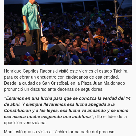
Artículos
El Tipo y los Rojos en Los Teques (The Jerk and the Reds in Lo
Teques)
Hablé con Chavistas (I spoke with chavistas)
La burla del Chavez “tan amante de los niños” (The mockery of
Chavez “such a children lover”)
Los niños de las calles de Venezuela (Children of the streets of
Venezuela)
Henrique Capriles Radonski visitó este viernes el estado Táchira
para celebrar un encuentro con ciudadanos de esa entidad.
Luis y El Mono… en armas (Luis and El Mono… armed)
Desde la ciudad de San Cristóbal, en la Plaza Juan Maldonado
pronunció un discurso ante decenas de seguidores.
Puente Llaguno, Miraflores… ¿y Lina?
“Estamos en una lucha para que se conozca la verdad del 14
de abril. Y siempre llevaremos esa lucha apegada a la
Radio Emisoras y canales de televisión clausurados por el régi
Constitución y a las leyes, esa lucha va andando y se inició
de Chávez hasta el 2009
esa misma noche exigiendo una auditoría”
, dijo el líder de la
oposición venezolana.
Victimas del 11 de abril de 2002
Manifestó que su visita a Táchira forma parte del proceso