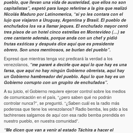
pueblo, que llevan una vida de austeridad, que ellos no son
capitalistas”, espetó para luego referirse a la gira que realizó
Nicolás Maduro por Latinomerica, “si yo les contara con el
lujo que viajaron a Uruguay, Argentina y Brasil. El pueblo de
enchufados los va a llamar jeques. El enchufado mayor cerró
tres pisos de un hotel cinco estrellas en Montevideo (…) se
cree cantante además, porque anda con un chef y pidió
frutas exóticas y después dice aquí que es presidente
obrero. Son unos mentirosos, se burlan del pueblo”.
Expresó que mientras tenga voz predicará la verdad a los
venezolanos,
“me pararé a decirle que aquí lo que hay es una
farsa, que aquí no hay ningún Gobierno obrerista, aquí hay
un Gobierno hambreador del pueblo. Aquí lo que hay es un
Gobierno corrupto con un grupito de enchufados”.
A su juicio, el Gobierno requiere ejercer control sobre los medios
de comunicación en el país, “¿pero saben qué no podrán
controlar nunca?”, se preguntó. “¿Saben cuál es la radio más
poderosa que tiene los venezolanos? Radio bemba, les pido a los
tachirenses salgamos de aquí con esa radio bemba prendida en
nuestro pueblo, en nuestra comunidad”.
“Me dicen que van a venir al estado Táchira a hacer el