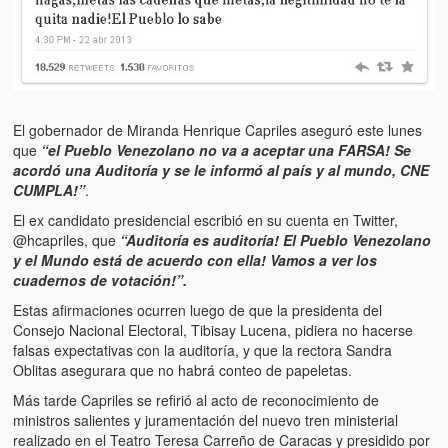
Artículos
El Tipo y los Rojos en Los Teques (The Jerk and the Reds in Lo
Teques)
Hablé con Chavistas (I spoke with chavistas)
El gobernador de Miranda Henrique Capriles aseguró este lunes
La burla del Chavez “tan amante de los niños” (The mockery of
que
“el Pueblo Venezolano no va a aceptar una FARSA! Se
Chavez “such a children lover”)
acordó una Auditoría y se le informó al país y al mundo, CNE
CUMPLA!”
.
Los niños de las calles de Venezuela (Children of the streets of
El ex candidato presidencial escribió en su cuenta en Twitter,
Venezuela)
@hcapriles, que
“Auditoría es auditoría! El Pueblo Venezolano
y el Mundo está de acuerdo con ella! Vamos a ver los
Luis y El Mono… en armas (Luis and El Mono… armed)
cuadernos de votación!”.
Puente Llaguno, Miraflores… ¿y Lina?
Estas afirmaciones ocurren luego de que la presidenta del
Consejo Nacional Electoral, Tibisay Lucena, pidiera no hacerse
Radio Emisoras y canales de televisión clausurados por el régi
falsas expectativas con la auditoría, y que la rectora Sandra
de Chávez hasta el 2009
Oblitas asegurara que no habrá conteo de papeletas.
Más tarde Capriles se refirió al acto de reconocimiento de
Victimas del 11 de abril de 2002
ministros salientes y juramentación del nuevo tren ministerial
realizado en el Teatro Teresa Carreño de Caracas y presidido por