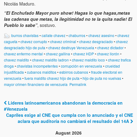
Víctimas del régimen dictatorial de Chávez desde que tomó el
Nicolás Maduro.
poder hasta el 31 de diciembre de 2009
“El Enchufado Mayor puro show! Hagas lo que hagas,metas
las cadenas que metas, la ilegitimidad no te la quita nadie! El
Víctimas inocentes de la violencia castrista del 4 de Febrero de
Pueblo lo sabe”
, sostuvo.
1992
burros chavistas
•
callate chavez
•
chaburros
•
chavez asesino
•
chavez
¡¡¡Miserable traidor, mira a tu pueblo!!! (Despicable traitor, look a
cagueta
•
chavez corrupto
•
chavez criminal
•
chavez desgraciado
•
chavez
your country!!!)
desgraciado hijo de puta
•
chavez destruye Venezuela
•
chavez dictador
•
chavez enfermo mental
•
chavez gallina
•
chavez HDP
•
chavez llorón
•
Fotos
chavez maldito
•
chavez maldito ladron
•
chavez maldito loco
•
chavez trafica
droga
•
chavistas incompetentes
•
corrupción en venezuela
•
crueldad
Versos
injustificada
•
cubanos malditos
•
esbirros cubanos
•
fraude electoral en
venezuela
•
fuera maldito chavez hijo de puta
•
hijo de puta no vuelvas
•
Cuentos
mayor crimen financiero de venezuela
Permalink
Videos
Líderes latinoamericanos abandonan la democracia en
Post navigation
Chistes
#Venezuela
Capriles exige al CNE que cumpla con lo anunciado y el CNE
aclara que auditoría no cambiará el resultado del 14A
August 2026