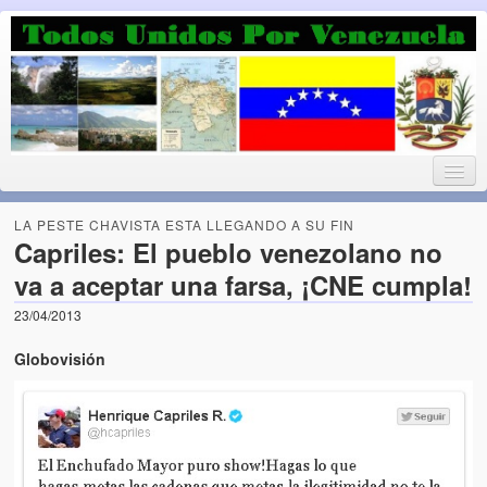
Luchando por la Democracia
Fuera el chavismo, la peor peste que le ha caido a esta tierra
LA PESTE CHAVISTA ESTA LLEGANDO A SU FIN
Capriles: El pueblo venezolano no
va a aceptar una farsa, ¡CNE cumpla!
Home
23/04/2013
¡Bienvenido!
Globovisión
Todos Unidos por Venezuela te da la bienvenida a éste nuestro
Blog. (Todos Unidos por Venezuela welcomes you to our Blog)
Acerca de este blog (About this Blog)