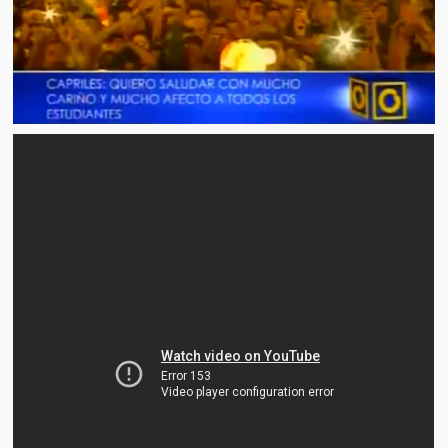
Artículos
El Tipo y los Rojos en Los Teques (The Jerk and the Reds in Lo
Teques)
Hablé con Chavistas (I spoke with chavistas)
La burla del Chavez “tan amante de los niños” (The mockery of
Chavez “such a children lover”)
Los niños de las calles de Venezuela (Children of the streets of
Venezuela)
Luis y El Mono… en armas (Luis and El Mono… armed)
Puente Llaguno, Miraflores… ¿y Lina?
Radio Emisoras y canales de televisión clausurados por el régi
de Chávez hasta el 2009
Victimas del 11 de abril de 2002