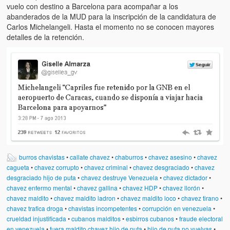
Artículos
vuelo con destino a Barcelona para acompañar a los
abanderados de la MUD para la inscripción de la candidatura de
El Tipo y los Rojos en Los Teques (The Jerk and the Reds in Lo
Carlos Michelangeli. Hasta el momento no se conocen mayores
Teques)
detalles de la retención.
Hablé con Chavistas (I spoke with chavistas)
La burla del Chavez “tan amante de los niños” (The mockery of
Chavez “such a children lover”)
Los niños de las calles de Venezuela (Children of the streets of
Venezuela)
Luis y El Mono… en armas (Luis and El Mono… armed)
burros chavistas
•
callate chavez
•
chaburros
•
chavez asesino
•
chavez
Puente Llaguno, Miraflores… ¿y Lina?
cagueta
•
chavez corrupto
•
chavez criminal
•
chavez desgraciado
•
chavez
desgraciado hijo de puta
•
chavez destruye Venezuela
•
chavez dictador
•
Radio Emisoras y canales de televisión clausurados por el régi
chavez enfermo mental
•
chavez gallina
•
chavez HDP
•
chavez llorón
•
de Chávez hasta el 2009
chavez maldito
•
chavez maldito ladron
•
chavez maldito loco
•
chavez tirano
•
chavez trafica droga
•
chavistas incompetentes
•
corrupción en venezuela
•
Victimas del 11 de abril de 2002
crueldad injustificada
•
cubanos malditos
•
esbirros cubanos
•
fraude electoral
en venezuela
•
fuera maldito chavez hijo de puta
•
hijo de puta no vuelvas
•