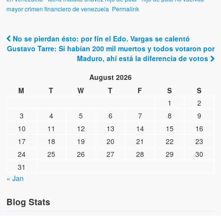
Víctimas del régimen dictatorial de Chávez desde que tomó el
mayor crimen financiero de venezuela
Permalink
poder hasta el 31 de diciembre de 2009
Víctimas inocentes de la violencia castrista del 4 de Febrero de
No se pierdan ésto: por fín el Edo. Vargas se calentó
1992
Post navigation
Gustavo Tarre: Si habían 200 mil muertos y todos votaron por
Maduro, ahí está la diferencia de votos
¡¡¡Miserable traidor, mira a tu pueblo!!! (Despicable traitor, look a
your country!!!)
August 2026
M
T
W
T
F
S
S
Fotos
1
2
Versos
3
4
5
6
7
8
9
10
11
12
13
14
15
16
Cuentos
17
18
19
20
21
22
23
Videos
24
25
26
27
28
29
30
31
Chistes
« Jan
Blog Stats