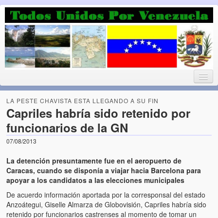
Luchando por la Democracia
Fuera el chavismo, la peor peste que le ha caido a esta tierra
LA PESTE CHAVISTA ESTA LLEGANDO A SU FIN
Capriles habría sido retenido por
funcionarios de la GN
Home
07/08/2013
¡Bienvenido!
La detención presuntamente fue en el aeropuerto de
Todos Unidos por Venezuela te da la bienvenida a éste nuestro
Caracas, cuando se disponía a viajar hacia Barcelona para
Blog. (Todos Unidos por Venezuela welcomes you to our Blog)
apoyar a los candidatos a las elecciones municipales
De acuerdo información aportada por la corresponsal del estado
Acerca de este blog (About this Blog)
Anzoátegui, Giselle Almarza de Globovisión, Capriles habría sido
retenido por funcionarios castrenses al momento de tomar un