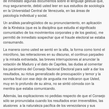
de inmediato algunas documentos sobre el lenguaje gestual que,
Víctimas del régimen dictatorial de Chávez desde que tomó el
muy seguramente, debió usted leer en sus estudios de sociología
poder hasta el 31 de diciembre de 2009
en la Universidad Central de Venezuela, en las áreas de
psicología individual y social.
Víctimas inocentes de la violencia castrista del 4 de Febrero de
1992
Un análisis paralingüístico de su pronunciamiento, en aplicación
de la Kinésica (que es la disciplina que estudia el significado
¡¡¡Miserable traidor, mira a tu pueblo!!! (Despicable traitor, look a
comunicativo de los movimientos corporales y de los gestos), me
your country!!!)
permitió de inmediato sospechar que el fraude electoral se estaba
consumando.
Fotos
La manera como usted se sentó en la silla, la forma como tomó el
micrófono, las reiteraciones en su discurso, el continuo parpadeo
Versos
y la mirada extraviada, las breves interrupciones al anunciar la
votación de Maduro y el dato de Capriles, las dudas al comentar
Cuentos
los parámetros del Consejo Nacional Electoral para salir a dar los
resultados, su rictus generalizado de preocupación y temor y la
Videos
sonrisa final con ese dejo de angustia me indicaron que Usted,
muy en lo profundo de su alma, no se sintió cómoda con la
Chistes
mentira que estaba comunicando.
Además, las explicaciones no pedidas respecto de que el Consejo
sólo se pronunciaba cuando los resultados eran irreversibles, las
alusiones a la naturaleza pacífica de los venezolanos y sus