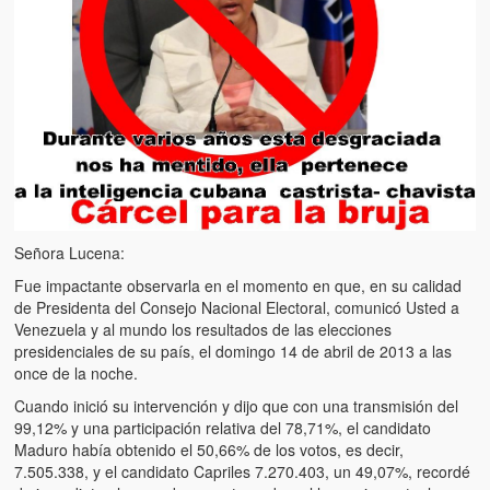
Artículos
El Tipo y los Rojos en Los Teques (The Jerk and the Reds in Lo
Teques)
Hablé con Chavistas (I spoke with chavistas)
La burla del Chavez “tan amante de los niños” (The mockery of
Chavez “such a children lover”)
Los niños de las calles de Venezuela (Children of the streets of
Venezuela)
Señora Lucena:
Fue impactante observarla en el momento en que, en su calidad
Luis y El Mono… en armas (Luis and El Mono… armed)
de Presidenta del Consejo Nacional Electoral, comunicó Usted a
Venezuela y al mundo los resultados de las elecciones
Puente Llaguno, Miraflores… ¿y Lina?
presidenciales de su país, el domingo 14 de abril de 2013 a las
once de la noche.
Radio Emisoras y canales de televisión clausurados por el régi
de Chávez hasta el 2009
Cuando inició su intervención y dijo que con una transmisión del
99,12% y una participación relativa del 78,71%, el candidato
Victimas del 11 de abril de 2002
Maduro había obtenido el 50,66% de los votos, es decir,
7.505.338, y el candidato Capriles 7.270.403, un 49,07%, recordé