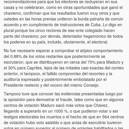
recomendaciones para que los electores se recluyeran en sus
casas y no celebraran, como en otras oportunidades que ganó el
chavismo, confirman que los resultados fueron muy otros y que
ustedes en las horas previas urdieron la burda patraña de común
acuerdo y en cumplimiento de instrucciones de Cuba. Lo digo en
plural porque los cinco rectores de ese ente colegiado hacen
parte del chavismo; por demás, detentador hegemónico de todos
los poderes en su país, incluido, obviamente, el electoral.
No fue necesario esperar a comprobar el atípico comportamiento
del 0.88% de los votos restantes que posteriormente se
escrutaron, que se distribuyeron en cerca del 70% para Maduro y
el 30% para Capriles, lejos de las mitades casi exactas del conteo
anterior, ni tampoco, el fallido compromiso del reconteo y la
auditoría expresado y posteriormente embolatado por el
Presidente reelecto y del vocero del mismo Consejo.
Tampoco tuve que conocer las evidencias presentadas luego por
la oposición para demostrar el fraude, tales como que en algunos
centros de votación Maduro sacó más votos que Chávez,
llegando a superarlo en un 1000 %, o que pudieron votar o ser
testigos electorales los muertos o el hecho de que en 564 centros
de votación hubo voto asistido o que actas de escrutinio tuvieron
votos en número superior al número de votantes habilitados o las