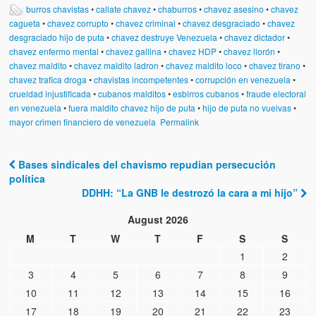
burros chavistas
•
callate chavez
•
chaburros
•
chavez asesino
•
chavez
cagueta
•
chavez corrupto
•
chavez criminal
•
chavez desgraciado
•
chavez
desgraciado hijo de puta
•
chavez destruye Venezuela
•
chavez dictador
•
chavez enfermo mental
•
chavez gallina
•
chavez HDP
•
chavez llorón
•
chavez maldito
•
chavez maldito ladron
•
chavez maldito loco
•
chavez tirano
•
chavez trafica droga
•
chavistas incompetentes
•
corrupción en venezuela
•
crueldad injustificada
•
cubanos malditos
•
esbirros cubanos
•
fraude electoral
en venezuela
•
fuera maldito chavez hijo de puta
•
hijo de puta no vuelvas
•
mayor crimen financiero de venezuela
Permalink
Bases sindicales del chavismo repudian persecución
Post navigation
política
DDHH: “La GNB le destrozó la cara a mi hijo”
August 2026
M
T
W
T
F
S
S
1
2
3
4
5
6
7
8
9
10
11
12
13
14
15
16
17
18
19
20
21
22
23