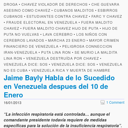
Artículos
DROGA
•
CHAVEZ VIOLADOR DE DERECHOS
•
CHE GUEVARA
ASESINO COMO CHAVEZ
•
CUBANOS MALDITOS
•
ESBIRROS
El Tipo y los Rojos en Los Teques (The Jerk and the Reds in Lo
CUBANOS
•
ESTUDIANTES CONTRA CHAVEZ
•
FARC Y CHAVEZ
Teques)
•
FRAUDE ELECTORAL EN VENEZUELA
•
FUERA MALDITO
CHAVEZ
•
FUERA MALDITO CHAVEZ HIJO DE PUTA
•
HIJO DE
Hablé con Chavistas (I spoke with chavistas)
PUTA NO VUELVAS
•
LAVA CEREBRO
•
LOS NIÑOS CON
CEREBROS LAVADOS
•
MARCHA 23 ENERO
•
MAYOR CRIMEN
La burla del Chavez “tan amante de los niños” (The mockery of
FINANCIERO DE VENEZUELA
•
PELIGROSA CONNECCION
Chavez “such a children lover”)
IRAN-VENEZUELA
•
PUTA LINA RON
•
SE MURIO LA MALDITA
LINA RON
•
VENEZUELA DESTRUÍDA POR CHAVEZ
•
Los niños de las calles de Venezuela (Children of the streets of
VENEZUELA DICE: SOS
•
VENEZUELA DICE: SOS
•
VENEZUELA
Venezuela)
NO ES CUBA
•
VENEZUELA RICA Y MUERTA DE HAMBRE
Jaime Bayly Habla de lo Sucedido
Luis y El Mono… en armas (Luis and El Mono… armed)
en Venezuela despues del 10 de
Puente Llaguno, Miraflores… ¿y Lina?
Enero
Radio Emisoras y canales de televisión clausurados por el régi
1 Comment
16/01/2013
de Chávez hasta el 2009
“La infección respiratoria está controlada… aunque el
Victimas del 11 de abril de 2002
comandante presidente todavía requiere de medidas
especificas para la solución de la insuficiencia respiratoria”.