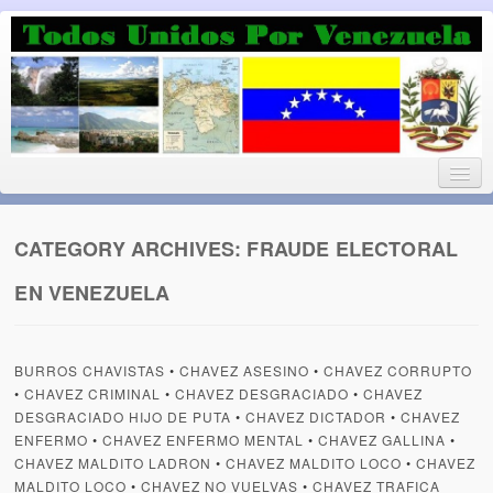
Luchando por la Democracia
Fuera el chavismo, la peor peste que le ha caido a esta tierra
CATEGORY ARCHIVES:
FRAUDE ELECTORAL
EN VENEZUELA
Home
¡Bienvenido!
BURROS CHAVISTAS
•
CHAVEZ ASESINO
•
CHAVEZ CORRUPTO
Todos Unidos por Venezuela te da la bienvenida a éste nuestro
•
CHAVEZ CRIMINAL
•
CHAVEZ DESGRACIADO
•
CHAVEZ
Blog. (Todos Unidos por Venezuela welcomes you to our Blog)
DESGRACIADO HIJO DE PUTA
•
CHAVEZ DICTADOR
•
CHAVEZ
ENFERMO
•
CHAVEZ ENFERMO MENTAL
•
CHAVEZ GALLINA
•
Acerca de este blog (About this Blog)
CHAVEZ MALDITO LADRON
•
CHAVEZ MALDITO LOCO
•
CHAVEZ
MALDITO LOCO
•
CHAVEZ NO VUELVAS
•
CHAVEZ TRAFICA