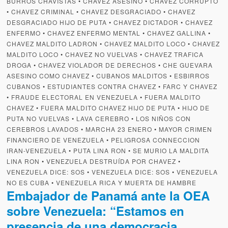
BURROS CHAVISTAS
•
CHAVEZ ASESINO
•
CHAVEZ CORRUPTO
•
CHAVEZ CRIMINAL
•
CHAVEZ DESGRACIADO
•
CHAVEZ
DESGRACIADO HIJO DE PUTA
•
CHAVEZ DICTADOR
•
CHAVEZ
ENFERMO
•
CHAVEZ ENFERMO MENTAL
•
CHAVEZ GALLINA
•
CHAVEZ MALDITO LADRON
•
CHAVEZ MALDITO LOCO
•
CHAVEZ
MALDITO LOCO
•
CHAVEZ NO VUELVAS
•
CHAVEZ TRAFICA
DROGA
•
CHAVEZ VIOLADOR DE DERECHOS
•
CHE GUEVARA
ASESINO COMO CHAVEZ
•
CUBANOS MALDITOS
•
ESBIRROS
CUBANOS
•
ESTUDIANTES CONTRA CHAVEZ
•
FARC Y CHAVEZ
•
FRAUDE ELECTORAL EN VENEZUELA
•
FUERA MALDITO
CHAVEZ
•
FUERA MALDITO CHAVEZ HIJO DE PUTA
•
HIJO DE
PUTA NO VUELVAS
•
LAVA CEREBRO
•
LOS NIÑOS CON
CEREBROS LAVADOS
•
MARCHA 23 ENERO
•
MAYOR CRIMEN
FINANCIERO DE VENEZUELA
•
PELIGROSA CONNECCION
IRAN-VENEZUELA
•
PUTA LINA RON
•
SE MURIO LA MALDITA
LINA RON
•
VENEZUELA DESTRUÍDA POR CHAVEZ
•
VENEZUELA DICE: SOS
•
VENEZUELA DICE: SOS
•
VENEZUELA
NO ES CUBA
•
VENEZUELA RICA Y MUERTA DE HAMBRE
Embajador de Panamá ante la OEA
sobre Venezuela: “Estamos en
presencia de una democracia