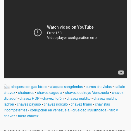
ataques con gas tóxico
•
ataques sangrientos
•
burros chavistas
•
callate
chavez
•
chaburros
•
chavez cagueta
•
chavez destruye Venezuela
•
chavez
dictador
•
chavez HDP
•
chavez llorón
•
chavez maldito
•
chavez maldito
ladron
•
chavez payaso
•
chavez ridiculo
•
chavez tirano
•
chavistas
incompetentes
•
corrupción en venezuela
•
crueldad injustificada
•
farc y
chavez
•
fuera chavez