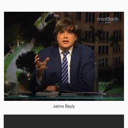
Víctimas del régimen dictatorial de Chávez desde que tomó el
poder hasta el 31 de diciembre de 2009
Víctimas inocentes de la violencia castrista del 4 de Febrero de
1992
¡¡¡Miserable traidor, mira a tu pueblo!!! (Despicable traitor, look a
your country!!!)
Fotos
Versos
Cuentos
Videos
Chistes
Jaime Bayly