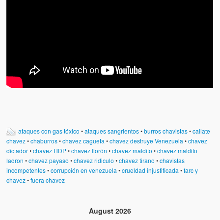
ataques con gas tóxico
•
ataques sangrientos
•
burros chavistas
•
callate
chavez
•
chaburros
•
chavez cagueta
•
chavez destruye Venezuela
•
chavez
dictador
•
chavez HDP
•
chavez llorón
•
chavez maldito
•
chavez maldito
ladron
•
chavez payaso
•
chavez ridiculo
•
chavez tirano
•
chavistas
incompetentes
•
corrupción en venezuela
•
crueldad injustificada
•
farc y
chavez
•
fuera chavez
August 2026