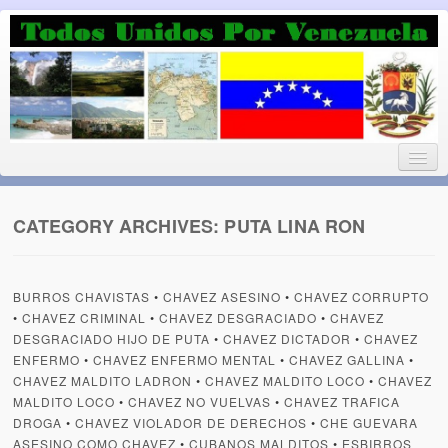
Luchando por la Democracia
Fuera el chavismo, la peor peste que le ha caido a esta tierra
CATEGORY ARCHIVES:
PUTA LINA RON
Home
BURROS CHAVISTAS
•
CHAVEZ ASESINO
•
CHAVEZ CORRUPTO
¡Bienvenido!
•
CHAVEZ CRIMINAL
•
CHAVEZ DESGRACIADO
•
CHAVEZ
DESGRACIADO HIJO DE PUTA
•
CHAVEZ DICTADOR
•
CHAVEZ
Todos Unidos por Venezuela te da la bienvenida a éste nuestro
ENFERMO
•
CHAVEZ ENFERMO MENTAL
•
CHAVEZ GALLINA
•
Blog. (Todos Unidos por Venezuela welcomes you to our Blog)
CHAVEZ MALDITO LADRON
•
CHAVEZ MALDITO LOCO
•
CHAVEZ
MALDITO LOCO
•
CHAVEZ NO VUELVAS
•
CHAVEZ TRAFICA
Acerca de este blog (About this Blog)
DROGA
•
CHAVEZ VIOLADOR DE DERECHOS
•
CHE GUEVARA
ASESINO COMO CHAVEZ
•
CUBANOS MALDITOS
•
ESBIRROS