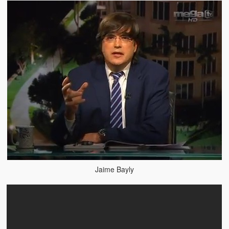
Víctimas del régimen dictatorial de Chávez desde que tomó el
poder hasta el 31 de diciembre de 2009
Víctimas inocentes de la violencia castrista del 4 de Febrero de
1992
¡¡¡Miserable traidor, mira a tu pueblo!!! (Despicable traitor, look a
your country!!!)
Fotos
Versos
Cuentos
Videos
Jaime Bayly
Chistes