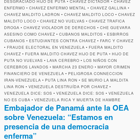
DESGRACIADO HIJO DE PUTA
•
CHAVEZ DICTADOR
•
CHAVEZ
ENFERMO
•
CHAVEZ ENFERMO MENTAL
•
CHAVEZ GALLINA
•
CHAVEZ MALDITO LADRON
•
CHAVEZ MALDITO LOCO
•
CHAVEZ
MALDITO LOCO
•
CHAVEZ NO VUELVAS
•
CHAVEZ TRAFICA
DROGA
•
CHAVEZ VIOLADOR DE DERECHOS
•
CHE GUEVARA
ASESINO COMO CHAVEZ
•
CUBANOS MALDITOS
•
ESBIRROS
CUBANOS
•
ESTUDIANTES CONTRA CHAVEZ
•
FARC Y CHAVEZ
•
FRAUDE ELECTORAL EN VENEZUELA
•
FUERA MALDITO
CHAVEZ
•
FUERA MALDITO CHAVEZ HIJO DE PUTA
•
HIJO DE
PUTA NO VUELVAS
•
LAVA CEREBRO
•
LOS NIÑOS CON
CEREBROS LAVADOS
•
MARCHA 23 ENERO
•
MAYOR CRIMEN
FINANCIERO DE VENEZUELA
•
PELIGROSA CONNECCION
IRAN-VENEZUELA
•
PUTA LINA RON
•
SE MURIO LA MALDITA
LINA RON
•
VENEZUELA DESTRUÍDA POR CHAVEZ
•
VENEZUELA DICE: SOS
•
VENEZUELA DICE: SOS
•
VENEZUELA
NO ES CUBA
•
VENEZUELA RICA Y MUERTA DE HAMBRE
Embajador de Panamá ante la OEA
sobre Venezuela: “Estamos en
presencia de una democracia
enferma”