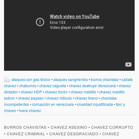
ataques con gas tóxico
•
ataques sangrientos
•
burros chavistas
•
callate
chavez
•
chaburros
•
chavez cagueta
•
chavez destruye Venezuela
•
chavez
dictador
•
chavez HDP
•
chavez llorón
•
chavez maldito
•
chavez maldito
ladron
•
chavez payaso
•
chavez ridiculo
•
chavez tirano
•
chavistas
incompetentes
•
corrupción en venezuela
•
crueldad injustificada
•
farc y
chavez
•
fuera chavez
BURROS CHAVISTAS
•
CHAVEZ ASESINO
•
CHAVEZ CORRUPTO
•
CHAVEZ CRIMINAL
•
CHAVEZ DESGRACIADO
•
CHAVEZ