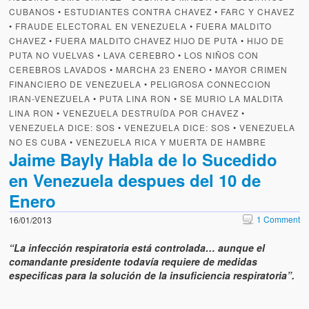
Artículos
CUBANOS
•
ESTUDIANTES CONTRA CHAVEZ
•
FARC Y CHAVEZ
•
FRAUDE ELECTORAL EN VENEZUELA
•
FUERA MALDITO
El Tipo y los Rojos en Los Teques (The Jerk and the Reds in Lo
CHAVEZ
•
FUERA MALDITO CHAVEZ HIJO DE PUTA
•
HIJO DE
Teques)
PUTA NO VUELVAS
•
LAVA CEREBRO
•
LOS NIÑOS CON
CEREBROS LAVADOS
•
MARCHA 23 ENERO
•
MAYOR CRIMEN
Hablé con Chavistas (I spoke with chavistas)
FINANCIERO DE VENEZUELA
•
PELIGROSA CONNECCION
IRAN-VENEZUELA
•
PUTA LINA RON
•
SE MURIO LA MALDITA
La burla del Chavez “tan amante de los niños” (The mockery of
LINA RON
•
VENEZUELA DESTRUÍDA POR CHAVEZ
•
Chavez “such a children lover”)
VENEZUELA DICE: SOS
•
VENEZUELA DICE: SOS
•
VENEZUELA
NO ES CUBA
Los niños de las calles de Venezuela (Children of the streets of
•
VENEZUELA RICA Y MUERTA DE HAMBRE
Jaime Bayly Habla de lo Sucedido
Venezuela)
en Venezuela despues del 10 de
Luis y El Mono… en armas (Luis and El Mono… armed)
Enero
Puente Llaguno, Miraflores… ¿y Lina?
1 Comment
16/01/2013
Radio Emisoras y canales de televisión clausurados por el régi
“La infección respiratoria está controlada… aunque el
de Chávez hasta el 2009
comandante presidente todavía requiere de medidas
especificas para la solución de la insuficiencia respiratoria”.
Victimas del 11 de abril de 2002