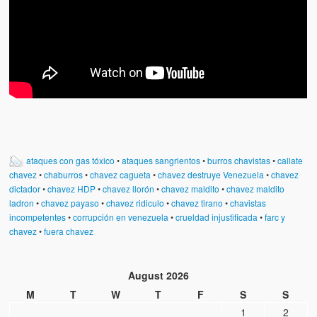
ataques con gas tóxico
•
ataques sangrientos
•
burros chavistas
•
callate
chavez
•
chaburros
•
chavez cagueta
•
chavez destruye Venezuela
•
chavez
dictador
•
chavez HDP
•
chavez llorón
•
chavez maldito
•
chavez maldito
ladron
•
chavez payaso
•
chavez ridiculo
•
chavez tirano
•
chavistas
incompetentes
•
corrupción en venezuela
•
crueldad injustificada
•
farc y
chavez
•
fuera chavez
August 2026
M
T
W
T
F
S
S
1
2