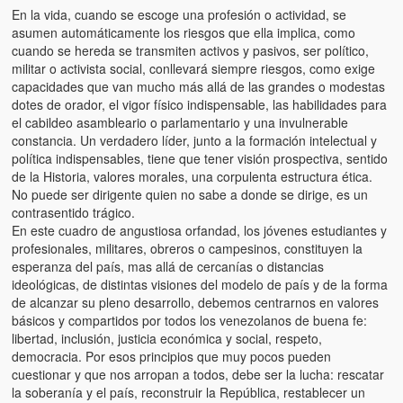
En la vida, cuando se escoge una profesión o actividad, se
asumen automáticamente los riesgos que ella implica, como
cuando se hereda se transmiten activos y pasivos, ser político,
militar o activista social, conllevará siempre riesgos, como exige
capacidades que van mucho más allá de las grandes o modestas
dotes de orador, el vigor físico indispensable, las habilidades para
el cabildeo asambleario o parlamentario y una invulnerable
constancia. Un verdadero líder, junto a la formación intelectual y
política indispensables, tiene que tener visión prospectiva, sentido
de la Historia, valores morales, una corpulenta estructura ética.
No puede ser dirigente quien no sabe a donde se dirige, es un
contrasentido trágico.
En este cuadro de angustiosa orfandad, los jóvenes estudiantes y
profesionales, militares, obreros o campesinos, constituyen la
esperanza del país, mas allá de cercanías o distancias
ideológicas, de distintas visiones del modelo de país y de la forma
de alcanzar su pleno desarrollo, debemos centrarnos en valores
básicos y compartidos por todos los venezolanos de buena fe:
libertad, inclusión, justicia económica y social, respeto,
democracia. Por esos principios que muy pocos pueden
cuestionar y que nos arropan a todos, debe ser la lucha: rescatar
la soberanía y el país, reconstruir la República, restablecer un