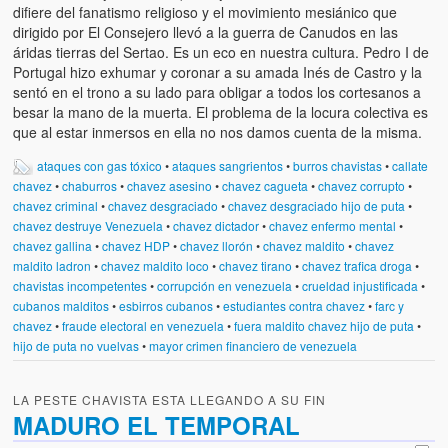
difiere del fanatismo religioso y el movimiento mesiánico que
dirigido por El Consejero llevó a la guerra de Canudos en las
áridas tierras del Sertao. Es un eco en nuestra cultura. Pedro I de
Portugal hizo exhumar y coronar a su amada Inés de Castro y la
sentó en el trono a su lado para obligar a todos los cortesanos a
besar la mano de la muerta. El problema de la locura colectiva es
que al estar inmersos en ella no nos damos cuenta de la misma.
ataques con gas tóxico
•
ataques sangrientos
•
burros chavistas
•
callate
chavez
•
chaburros
•
chavez asesino
•
chavez cagueta
•
chavez corrupto
•
chavez criminal
•
chavez desgraciado
•
chavez desgraciado hijo de puta
•
chavez destruye Venezuela
•
chavez dictador
•
chavez enfermo mental
•
chavez gallina
•
chavez HDP
•
chavez llorón
•
chavez maldito
•
chavez
maldito ladron
•
chavez maldito loco
•
chavez tirano
•
chavez trafica droga
•
chavistas incompetentes
•
corrupción en venezuela
•
crueldad injustificada
•
cubanos malditos
•
esbirros cubanos
•
estudiantes contra chavez
•
farc y
chavez
•
fraude electoral en venezuela
•
fuera maldito chavez hijo de puta
•
hijo de puta no vuelvas
•
mayor crimen financiero de venezuela
LA PESTE CHAVISTA ESTA LLEGANDO A SU FIN
MADURO EL TEMPORAL