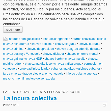
ción bolivariana, es el “ungido” por el Presidente aunque digamos
la verdad, por usted, Fi­del, y por los cubanos. Acto seguido, el
Presi­dente volvió a Cuba ca­minando para una vez complacidos
los deseos de La Habana, no volver a hablar, habida cuenta que
enmudeció.
read more
ataques con gas tóxico
•
ataques sangrientos
•
burros chavistas
•
callate
chavez
•
chaburros
•
chavez asesino
•
chavez cagueta
•
chavez corrupto
•
chavez criminal
•
chavez desgraciado
•
chavez desgraciado hijo de puta
•
chavez destruye Venezuela
•
chavez dictador
•
chavez enfermo mental
•
chavez gallina
•
chavez HDP
•
chavez llorón
•
chavez maldito
•
chavez
maldito ladron
•
chavez maldito loco
•
chavez trafica droga
•
corrupción en
venezuela
•
crueldad injustificada
•
cubanos malditos
•
esbirros cubanos
•
farc y chavez
•
fraude electoral en venezuela
•
hijo de puta no vuelvas
•
mayor crimen financiero de venezuela
LA PESTE CHAVISTA ESTA LLEGANDO A SU FIN
La locura colectiva
29/01/2013