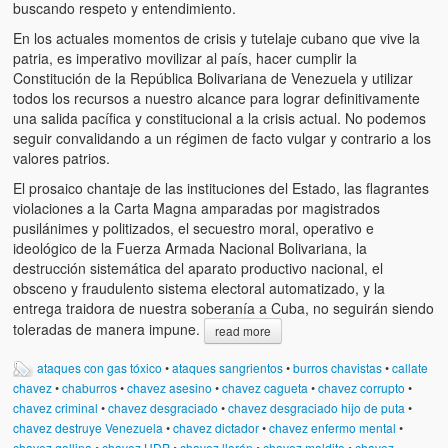
buscando respeto y entendimiento.
En los actuales momentos de crisis y tutelaje cubano que vive la
patria, es imperativo movilizar al país, hacer cumplir la
Constitución de la República Bolivariana de Venezuela y utilizar
todos los recursos a nuestro alcance para lograr definitivamente
una salida pacífica y constitucional a la crisis actual. No podemos
seguir convalidando a un régimen de facto vulgar y contrario a los
valores patrios.
El prosaico chantaje de las instituciones del Estado, las flagrantes
violaciones a la Carta Magna amparadas por magistrados
pusilánimes y politizados, el secuestro moral, operativo e
ideológico de la Fuerza Armada Nacional Bolivariana, la
destrucción sistemática del aparato productivo nacional, el
obsceno y fraudulento sistema electoral automatizado, y la
entrega traidora de nuestra soberanía a Cuba, no seguirán siendo
toleradas de manera impune.
read more
ataques con gas tóxico
•
ataques sangrientos
•
burros chavistas
•
callate
chavez
•
chaburros
•
chavez asesino
•
chavez cagueta
•
chavez corrupto
•
chavez criminal
•
chavez desgraciado
•
chavez desgraciado hijo de puta
•
chavez destruye Venezuela
•
chavez dictador
•
chavez enfermo mental
•
chavez gallina
•
chavez HDP
•
chavez llorón
•
chavez maldito
•
chavez