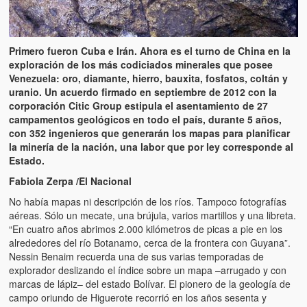
Primero fueron Cuba e Irán. Ahora es el turno de China en la
exploración de los más codiciados minerales que posee
Venezuela: oro, diamante, hierro, bauxita, fosfatos, coltán y
uranio. Un acuerdo firmado en septiembre de 2012 con la
corporación Citic Group estipula el asentamiento de 27
campamentos geológicos en todo el país, durante 5 años,
con 352 ingenieros que generarán los mapas para planificar
la minería de la nación, una labor que por ley corresponde al
Estado.
Fabiola Zerpa /El Nacional
No había mapas ni descripción de los ríos. Tampoco fotografías
aéreas. Sólo un mecate, una brújula, varios martillos y una libreta.
“En cuatro años abrimos 2.000 kilómetros de picas a pie en los
alrededores del río Botanamo, cerca de la frontera con Guyana”.
Nessin Benaim recuerda una de sus varias temporadas de
explorador deslizando el índice sobre un mapa –arrugado y con
marcas de lápiz– del estado Bolívar. El pionero de la geología de
campo oriundo de Higuerote recorrió en los años sesenta y