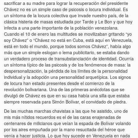
sacrificar a su madre para lograr la recuperación del presidente
Chávez no es un simple caso de psicosis o locura individual. Es
un síntoma de la locura colectiva que invade nuestro país, de la
clásica histeria de masas estudiada por Tarde y Le Bon y que hoy
infecta a una parte importante de la población venezolana.
Cuando el 10 de enero las multitudes se movilizaban gritando “yo
soy Chávez” o “Chávez no está en Cuba, está aquí en Venezuela,
está en todo el mundo, porque todos somos Chávez”, había algo
más que un simple eslogan o lema publicitario, se estaba dando
un verdadero proceso de transubstanciación de identidad. Ocurría
un síntoma típico de las psicosis y de los fenómenos de masa: la
despersonalización, la pérdida de los límites de la personalidad
individual y la adopción una personalidad arquetípica. Los signos
de locura han estado presentes desde el comienzo de la
revolución bolivariana. Una de las primeras anécdotas que se
divulgó de Chávez es que en su casa había una silla que estaba
siempre reservada para Simón Bolívar, el convidado de piedra.
De las muchas marchas chavistas a las que he asistido, uno de
mis más nítidos recuerdos es el de las caras enajenadas de
centenares de milicianos que veían la espada de Bolívar volando
por los aires empuñada por la mano resucitada del héroe que
venía a hacer justicia. Lo que hoy sucede en Venezuela en nada