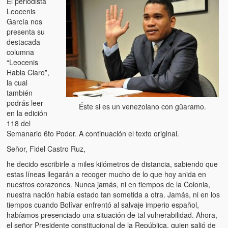
El periodista
Artículos
Leocenis
García nos
El Tipo y los Rojos en Los Teques (The Jerk and the Reds in Lo
presenta su
Teques)
destacada
columna
Hablé con Chavistas (I spoke with chavistas)
“Leocenis
Habla Claro”,
La burla del Chavez “tan amante de los niños” (The mockery of
la cual
Chavez “such a children lover”)
también
podrás leer
Los niños de las calles de Venezuela (Children of the streets of
Éste si es un venezolano con güaramo.
en la edición
Venezuela)
118 del
Semanario 6to Poder. A continuación el texto original.
Luis y El Mono… en armas (Luis and El Mono… armed)
Señor, Fidel Castro Ruz,
Puente Llaguno, Miraflores… ¿y Lina?
he decido escribirle a miles kilómetros de distancia, sabiendo que
estas líneas llegarán a re­coger mucho de lo que hoy anida en
Radio Emisoras y canales de televisión clausurados por el régi
nuestros corazones. Nunca jamás, ni en tiempos de la Colo­nia,
de Chávez hasta el 2009
nuestra nación ha­bía estado tan sometida a otra. Jamás, ni en los
tiempos cuando Bolívar enfrentó al salvaje impe­rio español,
Victimas del 11 de abril de 2002
habíamos presenciado una situa­ción de tal vulnerabili­dad. Ahora,
el señor Pre­sidente constitucional de la República, quien salió de