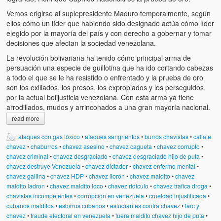
Vemos erigirse al suplepresidente Maduro temporalmente, según
ellos cómo un líder que habiendo sido designado actúa cómo líder
elegido por la mayoría del país y con derecho a gobernar y tomar
decisiones que afectan la sociedad venezolana.
La revolución bolivariana ha tenido cómo principal arma de
persuación una especie de guillotina que ha ido cortando cabezas
a todo el que se le ha resistido o enfrentado y la prueba de oro
son los exiliados, los presos, los expropiados y los perseguidos
por la actual bolijusticia venezolana. Con esta arma ya tiene
arrodillados, mudos y arrinconados a una gran mayoría nacional.
read more
ataques con gas tóxico
•
ataques sangrientos
•
burros chavistas
•
callate
chavez
•
chaburros
•
chavez asesino
•
chavez cagueta
•
chavez corrupto
•
chavez criminal
•
chavez desgraciado
•
chavez desgraciado hijo de puta
•
chavez destruye Venezuela
•
chavez dictador
•
chavez enfermo mental
•
chavez gallina
•
chavez HDP
•
chavez llorón
•
chavez maldito
•
chavez
maldito ladron
•
chavez maldito loco
•
chavez ridiculo
•
chavez trafica droga
•
chavistas incompetentes
•
corrupción en venezuela
•
crueldad injustificada
•
cubanos malditos
•
esbirros cubanos
•
estudiantes contra chavez
•
farc y
chavez
•
fraude electoral en venezuela
•
fuera maldito chavez hijo de puta
•