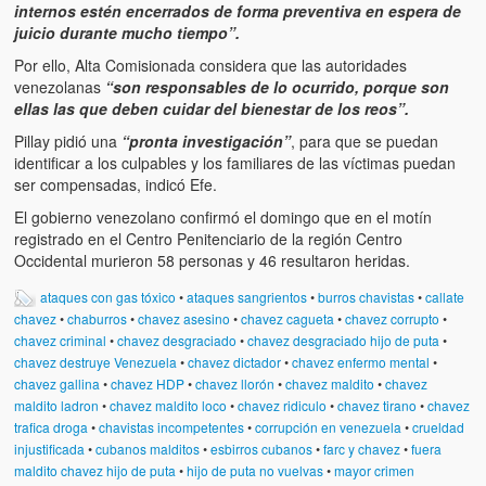
internos estén encerrados de forma preventiva en espera de
juicio durante mucho tiempo”.
Por ello, Alta Comisionada considera que las autoridades
venezolanas
“son responsables de lo ocurrido, porque son
ellas las que deben cuidar del bienestar de los reos”.
Pillay pidió una
“pronta investigación”
, para que se puedan
identificar a los culpables y los familiares de las víctimas puedan
ser compensadas, indicó Efe.
El gobierno venezolano confirmó el domingo que en el motín
registrado en el Centro Penitenciario de la región Centro
Occidental murieron 58 personas y 46 resultaron heridas.
ataques con gas tóxico
•
ataques sangrientos
•
burros chavistas
•
callate
chavez
•
chaburros
•
chavez asesino
•
chavez cagueta
•
chavez corrupto
•
chavez criminal
•
chavez desgraciado
•
chavez desgraciado hijo de puta
•
chavez destruye Venezuela
•
chavez dictador
•
chavez enfermo mental
•
chavez gallina
•
chavez HDP
•
chavez llorón
•
chavez maldito
•
chavez
maldito ladron
•
chavez maldito loco
•
chavez ridiculo
•
chavez tirano
•
chavez
trafica droga
•
chavistas incompetentes
•
corrupción en venezuela
•
crueldad
injustificada
•
cubanos malditos
•
esbirros cubanos
•
farc y chavez
•
fuera
maldito chavez hijo de puta
•
hijo de puta no vuelvas
•
mayor crimen