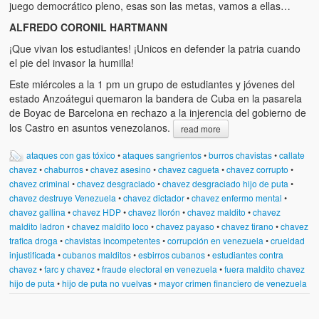
juego democrático pleno, esas son las metas, vamos a ellas…
ALFREDO CORONIL HARTMANN
¡Que vivan los estudiantes! ¡Unicos en defender la patria cuando
el pie del invasor la humilla!
Este miércoles a la 1 pm un grupo de estudiantes y jóvenes del
estado Anzoátegui quemaron la bandera de Cuba en la pasarela
de Boyac de Barcelona en rechazo a la injerencia del gobierno de
los Castro en asuntos venezolanos.
read more
ataques con gas tóxico
•
ataques sangrientos
•
burros chavistas
•
callate
chavez
•
chaburros
•
chavez asesino
•
chavez cagueta
•
chavez corrupto
•
chavez criminal
•
chavez desgraciado
•
chavez desgraciado hijo de puta
•
chavez destruye Venezuela
•
chavez dictador
•
chavez enfermo mental
•
chavez gallina
•
chavez HDP
•
chavez llorón
•
chavez maldito
•
chavez
maldito ladron
•
chavez maldito loco
•
chavez payaso
•
chavez tirano
•
chavez
trafica droga
•
chavistas incompetentes
•
corrupción en venezuela
•
crueldad
injustificada
•
cubanos malditos
•
esbirros cubanos
•
estudiantes contra
chavez
•
farc y chavez
•
fraude electoral en venezuela
•
fuera maldito chavez
hijo de puta
•
hijo de puta no vuelvas
•
mayor crimen financiero de venezuela