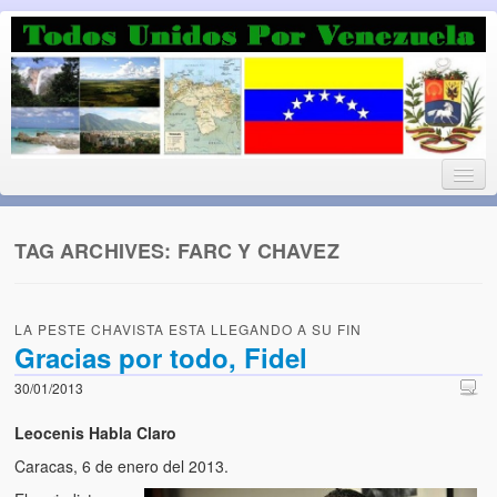
Luchando por la Democracia
Fuera el chavismo, la peor peste que le ha caido a esta tierra
TAG ARCHIVES:
FARC Y CHAVEZ
Home
LA PESTE CHAVISTA ESTA LLEGANDO A SU FIN
¡Bienvenido!
Gracias por todo, Fidel
Todos Unidos por Venezuela te da la bienvenida a éste nuestro
30/01/2013
Blog. (Todos Unidos por Venezuela welcomes you to our Blog)
Leocenis Habla Claro
Acerca de este blog (About this Blog)
Caracas, 6 de enero del 2013.