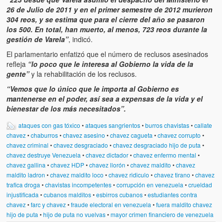
26 de Julio de 2011 y en el primer semestre de 2012 murieron
304 reos, y se estima que para el cierre del año se pasaron
los 500. En total, han muerto, al menos, 723 reos durante la
gestión de Varela”
, indicó.
El parlamentario enfatizó que el número de reclusos asesinados
refleja
“lo poco que le interesa al Gobierno la vida de la
gente”
y la rehabilitación de los reclusos.
“Vemos que lo único que le importa al Gobierno es
mantenerse en el poder, así sea a expensas de la vida y el
bienestar de los más necesitados”.
ataques con gas tóxico
•
ataques sangrientos
•
burros chavistas
•
callate
chavez
•
chaburros
•
chavez asesino
•
chavez cagueta
•
chavez corrupto
•
chavez criminal
•
chavez desgraciado
•
chavez desgraciado hijo de puta
•
chavez destruye Venezuela
•
chavez dictador
•
chavez enfermo mental
•
chavez gallina
•
chavez HDP
•
chavez llorón
•
chavez maldito
•
chavez
maldito ladron
•
chavez maldito loco
•
chavez ridiculo
•
chavez tirano
•
chavez
trafica droga
•
chavistas incompetentes
•
corrupción en venezuela
•
crueldad
injustificada
•
cubanos malditos
•
esbirros cubanos
•
estudiantes contra
chavez
•
farc y chavez
•
fraude electoral en venezuela
•
fuera maldito chavez
hijo de puta
•
hijo de puta no vuelvas
•
mayor crimen financiero de venezuela