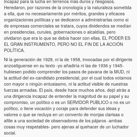
incapaz para la lucha en terrenos más duros y riesgosos.
Heredaron, por razones de la cronología y la naturaleza sometida
a ella, que no necesariamente por méritos, grandes y eficaces
organizaciones políticas y se dedicaron a administrarlas como si
de empresas comerciales se tratara, cuyos dividendos se medían
en presidencias, curules, gobernaciones o alcaldías, pero
olvidaron que era lo que se debía hacer con ellas, EL PODER ES
EL GRAN INSTRUMENTO, PERO NO EL FIN DE LA ACCIÓN
POLÍTICA.
Ni la generación de 1928, ni la de 1958, invocadas por el dirigente
anzoatiguense en su texto -yo añadiría ni las de 1936 y 1945-
hubiesen podido comprender los pasos de pavana de la MUD, ni
la actitud del ex-candidato presidencial, por el cual todos votamos
con mayor o ningún entusiasmo, ni la actitud visible de nuestras
fuerzas armadas. El país, desde hace muchos años, dejó atrás a
una dirigencia incapaz de entender la magnitud de su papel y su
compromiso, un político o es un SERVIDOR PUBLICO o no es un
político, o tiene vocación y coraje para defender sus ideas y
valores o que se recluya en un convento de monjas clarisas o
afilie a una sociedad de observadores de los pájaros -ambas
cosas muy respetables- pero ajenas al quehacer de un luchador
social.