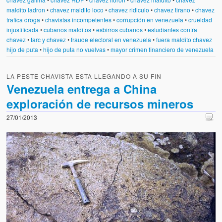
maldito ladron
•
chavez maldito loco
•
chavez ridiculo
•
chavez tirano
•
chavez
trafica droga
•
chavistas incompetentes
•
corrupción en venezuela
•
crueldad
injustificada
•
cubanos malditos
•
esbirros cubanos
•
estudiantes contra
chavez
•
farc y chavez
•
fraude electoral en venezuela
•
fuera maldito chavez
hijo de puta
•
hijo de puta no vuelvas
•
mayor crimen financiero de venezuela
LA PESTE CHAVISTA ESTA LLEGANDO A SU FIN
Venezuela entrega a China
exploración de recursos mineros
27/01/2013