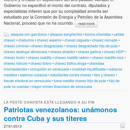
Gobierno no especificó el monto del contrato, diputados y
especialistas infieren que por su complejidad amerita ser
estudiado por la Comisión de Energía y Petróleo de la Asamblea
Nacional, proceso que no ha ocurrido.
read more
ataques con gas tóxico
•
ataques sangrientos
•
burros chavistas
•
callate
chavez
•
chaburros
•
chavez asesino
•
chavez cagueta
•
chavez corrupto
•
chavez criminal
•
chavez desgraciado
•
chavez desgraciado hijo de puta
•
chavez destruye Venezuela
•
chavez dictador
•
chavez gallina
•
chavez HDP
•
chavez llorón
•
chavez maldito
•
chavez maldito ladron
•
chavez maldito loco
•
chavez ridiculo
•
chavez tirano
•
chavez trafica droga
•
chavistas
incompetentes
•
corrupción en venezuela
•
crueldad injustificada
•
cubanos
malditos
•
esbirros cubanos
•
estudiantes contra chavez
•
farc y chavez
•
fraude electoral en venezuela
•
fuera maldito chavez hijo de puta
•
hijo de
puta no vuelvas
•
mayor crimen financiero de venezuela
LA PESTE CHAVISTA ESTA LLEGANDO A SU FIN
Patriotas venezolanos: unámonos
contra Cuba y sus títeres
27/01/2013