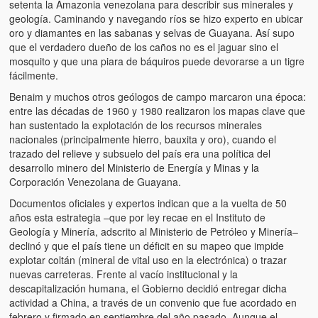
setenta la Amazonia venezolana para describir sus minerales y
geología. Caminando y navegando ríos se hizo experto en ubicar
oro y diamantes en las sabanas y selvas de Guayana. Así supo
que el verdadero dueño de los caños no es el jaguar sino el
mosquito y que una piara de báquiros puede devorarse a un tigre
fácilmente.
Benaim y muchos otros geólogos de campo marcaron una época:
entre las décadas de 1960 y 1980 realizaron los mapas clave que
han sustentado la explotación de los recursos minerales
nacionales (principalmente hierro, bauxita y oro), cuando el
trazado del relieve y subsuelo del país era una política del
desarrollo minero del Ministerio de Energía y Minas y la
Corporación Venezolana de Guayana.
Documentos oficiales y expertos indican que a la vuelta de 50
años esta estrategia –que por ley recae en el Instituto de
Geología y Minería, adscrito al Ministerio de Petróleo y Minería–
declinó y que el país tiene un déficit en su mapeo que impide
explotar coltán (mineral de vital uso en la electrónica) o trazar
nuevas carreteras. Frente al vacío institucional y la
descapitalización humana, el Gobierno decidió entregar dicha
actividad a China, a través de un convenio que fue acordado en
febrero y firmado en septiembre del año pasado. Aunque el