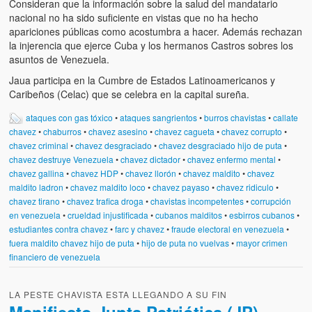
Consideran que la información sobre la salud del mandatario
nacional no ha sido suficiente en vistas que no ha hecho
apariciones públicas como acostumbra a hacer. Además rechazan
la injerencia que ejerce Cuba y los hermanos Castros sobres los
asuntos de Venezuela.
Jaua participa en la Cumbre de Estados Latinoamericanos y
Caribeños (Celac) que se celebra en la capital sureña.
ataques con gas tóxico
•
ataques sangrientos
•
burros chavistas
•
callate
chavez
•
chaburros
•
chavez asesino
•
chavez cagueta
•
chavez corrupto
•
chavez criminal
•
chavez desgraciado
•
chavez desgraciado hijo de puta
•
chavez destruye Venezuela
•
chavez dictador
•
chavez enfermo mental
•
chavez gallina
•
chavez HDP
•
chavez llorón
•
chavez maldito
•
chavez
maldito ladron
•
chavez maldito loco
•
chavez payaso
•
chavez ridiculo
•
chavez tirano
•
chavez trafica droga
•
chavistas incompetentes
•
corrupción
en venezuela
•
crueldad injustificada
•
cubanos malditos
•
esbirros cubanos
•
estudiantes contra chavez
•
farc y chavez
•
fraude electoral en venezuela
•
fuera maldito chavez hijo de puta
•
hijo de puta no vuelvas
•
mayor crimen
financiero de venezuela
LA PESTE CHAVISTA ESTA LLEGANDO A SU FIN