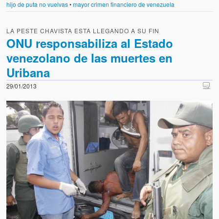
hijo de puta no vuelvas
•
mayor crimen financiero de venezuela
LA PESTE CHAVISTA ESTA LLEGANDO A SU FIN
ONU responsabiliza al Estado
venezolano de las muertes en
Uribana
29/01/2013