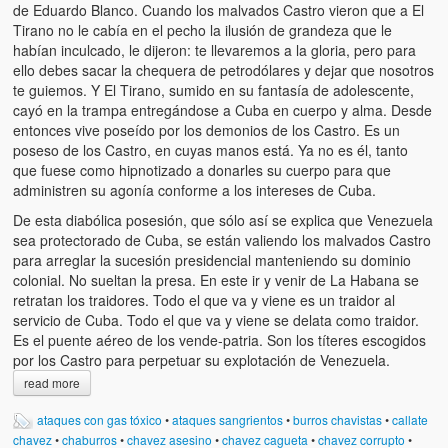
de Eduardo Blanco. Cuando los malvados Castro vieron que a El
Tirano no le cabía en el pecho la ilusión de grandeza que le
habían inculcado, le dijeron: te llevaremos a la gloria, pero para
ello debes sacar la chequera de petrodólares y dejar que nosotros
te guiemos. Y El Tirano, sumido en su fantasía de adolescente,
cayó en la trampa entregándose a Cuba en cuerpo y alma. Desde
entonces vive poseído por los demonios de los Castro. Es un
poseso de los Castro, en cuyas manos está. Ya no es él, tanto
que fuese como hipnotizado a donarles su cuerpo para que
administren su agonía conforme a los intereses de Cuba.
De esta diabólica posesión, que sólo así se explica que Venezuela
sea protectorado de Cuba, se están valiendo los malvados Castro
para arreglar la sucesión presidencial manteniendo su dominio
colonial. No sueltan la presa. En este ir y venir de La Habana se
retratan los traidores. Todo el que va y viene es un traidor al
servicio de Cuba. Todo el que va y viene se delata como traidor.
Es el puente aéreo de los vende-patria. Son los títeres escogidos
por los Castro para perpetuar su explotación de Venezuela.
read more
ataques con gas tóxico
•
ataques sangrientos
•
burros chavistas
•
callate
chavez
•
chaburros
•
chavez asesino
•
chavez cagueta
•
chavez corrupto
•