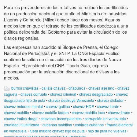
Víctimas del régimen dictatorial de Chávez desde que tomó el
Pero los proveedores de los rotativos no reciben los certificados
poder hasta el 31 de diciembre de 2009
de no producción nacional que emite el Ministerio de Industrias
Ligeras y Comercio (Milco) desde hace dos meses. Algunos
Víctimas inocentes de la violencia castrista del 4 de Febrero de
medios temen que el retraso de los certificados obedezca a una
1992
política deliberada del Gobierno para evitar la circulación de los
diarios regionales.
¡¡¡Miserable traidor, mira a tu pueblo!!! (Despicable traitor, look a
your country!!!)
Las empresas han acudido al Bloque de Prensa, el Colegio
Nacional de Periodistas y el SNTP. La ONG Espacio Público
Fotos
confirmó la salida de circulación de los tres diarios de Nueva
Esparta. El presidente del CNP, Tinedo Guía, expresó
Versos
preocupación por la asignación discrecional de divisas a los
medios.
Cuentos
burros chavistas
•
callate chavez
•
chaburros
•
chavez asesino
•
chavez
cagueta
•
chavez corrupto
•
chavez criminal
•
chavez desgraciado
•
chavez
Videos
desgraciado hijo de puta
•
chavez destruye Venezuela
•
chavez dictador
•
chavez enfermo mental
•
chavez gallina
•
chavez HDP
•
chavez llorón
•
Chistes
chavez maldito
•
chavez maldito ladron
•
chavez maldito loco
•
chavez tirano
•
chavez trafica droga
•
chavistas incompetentes
•
corrupción en venezuela
•
crueldad injustificada
•
cubanos malditos
•
esbirros cubanos
•
fraude electoral
en venezuela
•
fuera maldito chavez hijo de puta
•
hijo de puta no vuelvas
•
mayor crimen financiero de venezuela
Permalink