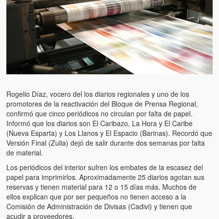
Artículos
El Tipo y los Rojos en Los Teques (The Jerk and the Reds in Lo
Teques)
Hablé con Chavistas (I spoke with chavistas)
La burla del Chavez “tan amante de los niños” (The mockery of
Chavez “such a children lover”)
Rogelio Díaz, vocero del los diarios regionales y uno de los
Los niños de las calles de Venezuela (Children of the streets of
promotores de la reactivación del Bloque de Prensa Regional,
Venezuela)
confirmó que cinco periódicos no circulan por falta de papel.
Informó que los diarios son El Caribazo, La Hora y El Caribe
Luis y El Mono… en armas (Luis and El Mono… armed)
(Nueva Esparta) y Los Llanos y El Espacio (Barinas). Recordó que
Versión Final (Zulia) dejó de salir durante dos semanas por falta
Puente Llaguno, Miraflores… ¿y Lina?
de material.
Los periódicos del interior sufren los embates de la escasez del
Radio Emisoras y canales de televisión clausurados por el régi
papel para imprimirlos. Aproximadamente 25 diarios agotan sus
de Chávez hasta el 2009
reservas y tienen material para 12 o 15 días más. Muchos de
ellos explican que por ser pequeños no tienen acceso a la
Victimas del 11 de abril de 2002
Comisión de Administración de Divisas (Cadivi) y tienen que
acudir a proveedores.