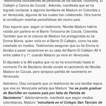
“testimonios coincidentes de personas de los barrios Tocoroma, El
Víctimas del régimen dictatorial de Chávez desde que tomó el
Callejón y Carora de Cúcuta”. Además, manifiesta que se ha
poder hasta el 31 de diciembre de 2009
logrado contactar a algunos familiares de Maduro en Colombia y
en Venezuela, algunos de los cuales han colaborado. Otra fuente
Víctimas inocentes de la violencia castrista del 4 de Febrero de
la constituyen reseñas periodísticas del vecino país.
1992
Díaz expone que, según un testimonio, Nicolás Maduro habría
¡¡¡Miserable traidor, mira a tu pueblo!!! (Despicable traitor, look a
nacido por partera en el Barrio Torocoma de Cúcuta, Colombia.
your country!!!)
También que en la crianza de Maduro fue protagonista su tía
Emma Moros, quien vivía en el Barrio El Callejón, como ha sido
Fotos
reseñado en medios. Testimonios aseguran que su tía Emma lo
llevaba a pasar vacaciones en su casa del Barrio El Callejon AV 9
Versos
entre calles 0 y 1″, cuando Maduro ya vivía en Venezuela.
El diputado a la AN explica que no se ha encontrado hasta el
Cuentos
momento Fe de Bautismo donde conste el nacimiento de Nicolás
Maduro en Cúcuta, pero tampoco partida de nacimiento en
Videos
Venezuela.
Chistes
Asimismo, Díaz comparte que un testimonio de una familiar lejana
que vive en Venezuela señala que Maduro
“no se pudo graduar
de Bachiller en nuestro país por falta de Partida de
Nacimiento”
. Adicionalmente, manifestó que según medios
colombianos, Maduro
“estudiaría en el Colegio San Tarcisio de