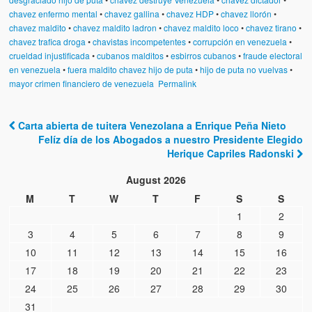
chavez enfermo mental
•
chavez gallina
•
chavez HDP
•
chavez llorón
•
chavez maldito
•
chavez maldito ladron
•
chavez maldito loco
•
chavez tirano
•
chavez trafica droga
•
chavistas incompetentes
•
corrupción en venezuela
•
crueldad injustificada
•
cubanos malditos
•
esbirros cubanos
•
fraude electoral
en venezuela
•
fuera maldito chavez hijo de puta
•
hijo de puta no vuelvas
•
mayor crimen financiero de venezuela
Permalink
Carta abierta de tuitera Venezolana a Enrique Peña Nieto
Post navigation
Felíz día de los Abogados a nuestro Presidente Elegido
Herique Capriles Radonski
August 2026
M
T
W
T
F
S
S
1
2
3
4
5
6
7
8
9
10
11
12
13
14
15
16
17
18
19
20
21
22
23
24
25
26
27
28
29
30
31