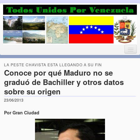
Luchando por la Democracia
Fuera el chavismo, la peor peste que le ha caido a esta tierra
LA PESTE CHAVISTA ESTA LLEGANDO A SU FIN
Conoce por qué Maduro no se
graduó de Bachiller y otros datos
Home
sobre su origen
¡Bienvenido!
23/06/2013
Todos Unidos por Venezuela te da la bienvenida a éste nuestro
Por Gran Ciudad
Blog. (Todos Unidos por Venezuela welcomes you to our Blog)
Acerca de este blog (About this Blog)