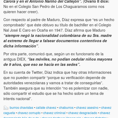
Carora y en el Antonio Nariño del Callejón”.
(
Ovario II dice:
No en el Colegio San Pedro de Los Chaguaramos como nos
quieren hacer creer).
Con respecto al padre de Maduro, Díaz expresa que “es un hecho
comprobado” que éste obtuvo su título de bachiller en el Colegio
Nal José E Caro en Ocaña en 1947. Díaz afirma que Maduro
“siempre negó la nacionalidad colombiana de su Sra. madre
al extremo de llegar a falsear documentos contentivos de
dicha información”
.
Por otra parte, comunicó que, según un ex funcionario de la
antigua DIEX,
“las móviles, no podían cedular niños mayores
de 9 años, que eso se hacía en las sedes”.
En su cuenta de Twitter, Díaz indica que hay otras informaciones
que no pueden compartir “porque su verificación depende de
autoridades venezolanas y vamos a tratar de conseguirlas”.
También asegura que su intención “no es polemizar con nadie,
sólo compartir el estudio que se ha hecho sobre un tema de
interés nacional”.
burros chavistas
•
callate chavez
•
chaburros
•
chavez asesino
•
chavez
cagueta
•
chavez corrupto
•
chavez criminal
•
chavez desgraciado
•
chavez
desgraciado hijo de puta
•
chavez destruye Venezuela
•
chavez dictador
•