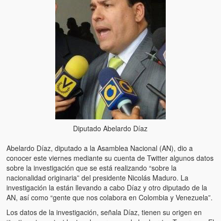
Artículos
El Tipo y los Rojos en Los Teques (The Jerk and the Reds in Lo
Teques)
Hablé con Chavistas (I spoke with chavistas)
La burla del Chavez “tan amante de los niños” (The mockery of
Chavez “such a children lover”)
Los niños de las calles de Venezuela (Children of the streets of
Venezuela)
Diputado Abelardo Díaz
Luis y El Mono… en armas (Luis and El Mono… armed)
Abelardo Díaz, diputado a la Asamblea Nacional (AN), dio a
Puente Llaguno, Miraflores… ¿y Lina?
conocer este viernes mediante su cuenta de Twitter algunos datos
sobre la investigación que se está realizando “sobre la
Radio Emisoras y canales de televisión clausurados por el régi
nacionalidad originaria” del presidente Nicolás Maduro. La
de Chávez hasta el 2009
investigación la están llevando a cabo Díaz y otro diputado de la
AN, así como “gente que nos colabora en Colombia y Venezuela”.
Victimas del 11 de abril de 2002
Los datos de la investigación, señala Díaz, tienen su origen en