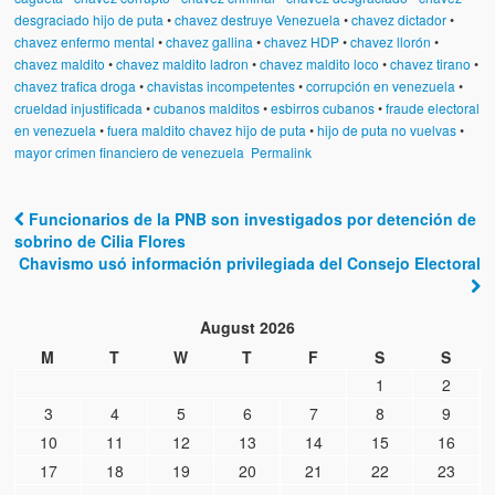
desgraciado hijo de puta
•
chavez destruye Venezuela
•
chavez dictador
•
chavez enfermo mental
•
chavez gallina
•
chavez HDP
•
chavez llorón
•
chavez maldito
•
chavez maldito ladron
•
chavez maldito loco
•
chavez tirano
•
chavez trafica droga
•
chavistas incompetentes
•
corrupción en venezuela
•
crueldad injustificada
•
cubanos malditos
•
esbirros cubanos
•
fraude electoral
en venezuela
•
fuera maldito chavez hijo de puta
•
hijo de puta no vuelvas
•
mayor crimen financiero de venezuela
Permalink
Funcionarios de la PNB son investigados por detención de
Post navigation
sobrino de Cilia Flores
Chavismo usó información privilegiada del Consejo Electoral
August 2026
M
T
W
T
F
S
S
1
2
3
4
5
6
7
8
9
10
11
12
13
14
15
16
17
18
19
20
21
22
23