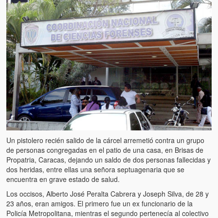
Artículos
El Tipo y los Rojos en Los Teques (The Jerk and the Reds in Lo
Teques)
Hablé con Chavistas (I spoke with chavistas)
La burla del Chavez “tan amante de los niños” (The mockery of
Chavez “such a children lover”)
Los niños de las calles de Venezuela (Children of the streets of
Venezuela)
Luis y El Mono… en armas (Luis and El Mono… armed)
Un pistolero recién salido de la cárcel arremetió contra un grupo
de personas congregadas en el patio de una casa, en Brisas de
Puente Llaguno, Miraflores… ¿y Lina?
Propatria, Caracas, dejando un saldo de dos personas fallecidas y
dos heridas, entre ellas una señora septuagenaria que se
Radio Emisoras y canales de televisión clausurados por el régi
encuentra en grave estado de salud.
de Chávez hasta el 2009
Los occisos, Alberto José Peralta Cabrera y Joseph Silva, de 28 y
Victimas del 11 de abril de 2002
23 años, eran amigos. El primero fue un ex funcionario de la
Policía Metropolitana, mientras el segundo pertenecía al colectivo