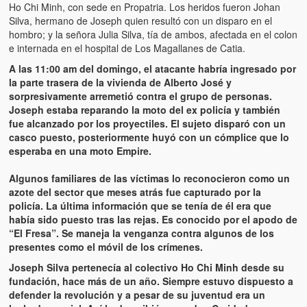
Víctimas del régimen dictatorial de Chávez desde que tomó el
Ho Chi Minh, con sede en Propatria. Los heridos fueron Johan
poder hasta el 31 de diciembre de 2009
Silva, hermano de Joseph quien resultó con un disparo en el
hombro; y la señora Julia Silva, tía de ambos, afectada en el colon
Víctimas inocentes de la violencia castrista del 4 de Febrero de
e internada en el hospital de Los Magallanes de Catia.
1992
A las 11:00 am del domingo, el atacante habría ingresado por
la parte trasera de la vivienda de Alberto José y
¡¡¡Miserable traidor, mira a tu pueblo!!! (Despicable traitor, look a
sorpresivamente arremetió contra el grupo de personas.
your country!!!)
Joseph estaba reparando la moto del ex policía y también
fue alcanzado por los proyectiles. El sujeto disparó con un
Fotos
casco puesto, posteriormente huyó con un cómplice que lo
esperaba en una moto Empire.
Versos
Algunos familiares de las víctimas lo reconocieron como un
Cuentos
azote del sector que meses atrás fue capturado por la
policía. La última información que se tenía de él era que
Videos
había sido puesto tras las rejas. Es conocido por el apodo de
“El Fresa”. Se maneja la venganza contra algunos de los
Chistes
presentes como el móvil de los crímenes.
Joseph Silva pertenecía al colectivo Ho Chi Minh desde su
fundación, hace más de un año. Siempre estuvo dispuesto a
defender la revolución y a pesar de su juventud era un