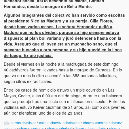
luchador social. Así lo describió su madre, Caridad
Hernández, desde la morgue de Bello Monte.
Algunos integrantes del colectivo han servido como escoltas
al presidente Nicolás Maduro y a su pareja, Cilia Flores,
desde hace varios meses. La señora Hernández pidió a
Maduro que no los olviden, porque su hijo siempre estuvo
dispuesto al plan bolivariano y juró defenderla hasta con la
vida. Aseguró que el joven era un muchacho sano, que el
atacante buscaba a otra persona y su hijo quedó en la línea
de fuego. Exigió justicia.
Desde el viernes en la noche a la madrugada de este domingo,
46 cadáveres fueron llevados hasta la morgue de Caracas. En lo
que va de mes la cifra ascendió a las 358 personas fallecidas,
según cifras extraoficiales.
Entre los casos de homicidio estuvo un triple ocurrido en Las
Mayas, Coche, a las 6:00 am del domingo, durante una balacera
que se produjo tras una fiesta con minitecas en el sector. Entre las
víctimas estuvo Keiver Guzmán de 21 años, así como dos jóvenes
aún por identificar, uno de ellos de 23 años.
burros chavistas
•
callate chavez
•
chaburros
•
chavez asesino
•
chavez
cagueta
•
chavez corrupto
•
chavez criminal
•
chavez desgraciado
•
chavez