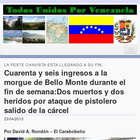
Luchando por la Democracia
Fuera el chavismo, la peor peste que le ha caido a esta tierra
LA PESTE CHAVISTA ESTA LLEGANDO A SU FIN
Cuarenta y seis ingresos a la
morgue de Bello Monte durante el
Home
fin de semana:Dos muertos y dos
¡Bienvenido!
heridos por ataque de pistolero
salido de la cárcel
Todos Unidos por Venezuela te da la bienvenida a éste nuestro
Blog. (Todos Unidos por Venezuela welcomes you to our Blog)
23/04/2013
Acerca de este blog (About this Blog)
Por David A. Rondón – El Carabobeño