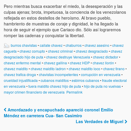
Pero mientras busca exacerbar el miedo, la desesperación y las
culpas ajenas; brota, impetuosa, la conciencia de los venezolanos
reflejada en estos destellos de heroísmo. Al bravo pueblo,
hambriento de muestras de coraje y dignidad, le ha llegado la
hora de seguir el ejemplo que Cariaco dio. Sólo así lograremos
romper las cadenas y conquistar la libertad.
burros chavistas
•
callate chavez
•
chaburros
•
chavez asesino
•
chavez
cagueta
•
chavez corrupto
•
chavez criminal
•
chavez desgraciado
•
chavez
desgraciado hijo de puta
•
chavez destruye Venezuela
•
chavez dictador
•
chavez enfermo mental
•
chavez gallina
•
chavez HDP
•
chavez llorón
•
chavez maldito
•
chavez maldito ladron
•
chavez maldito loco
•
chavez tirano
•
chavez trafica droga
•
chavistas incompetentes
•
corrupción en venezuela
•
crueldad injustificada
•
cubanos malditos
•
esbirros cubanos
•
fraude electoral
en venezuela
•
fuera maldito chavez hijo de puta
•
hijo de puta no vuelvas
•
mayor crimen financiero de venezuela
Permalink
Amordazado y encapuchado apareció coronel Emilio
Post navigation
Méndez en carretera Cua- San Casimiro
Las Verdades de Miguel