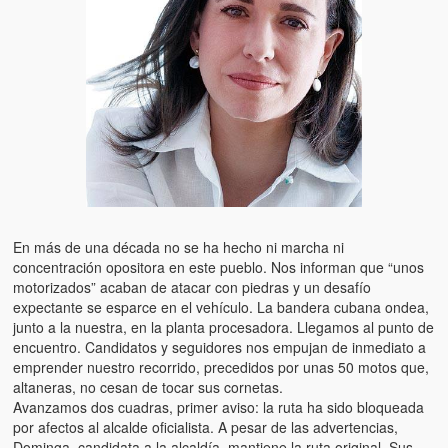
Artículos
El Tipo y los Rojos en Los Teques (The Jerk and the Reds in Lo
Teques)
Hablé con Chavistas (I spoke with chavistas)
La burla del Chavez “tan amante de los niños” (The mockery of
Chavez “such a children lover”)
Los niños de las calles de Venezuela (Children of the streets of
Venezuela)
En más de una década no se ha hecho ni marcha ni
concentración opositora en este pueblo. Nos informan que “unos
Luis y El Mono… en armas (Luis and El Mono… armed)
motorizados” acaban de atacar con piedras y un desafío
expectante se esparce en el vehículo. La bandera cubana ondea,
Puente Llaguno, Miraflores… ¿y Lina?
junto a la nuestra, en la planta procesadora. Llegamos al punto de
encuentro. Candidatos y seguidores nos empujan de inmediato a
Radio Emisoras y canales de televisión clausurados por el régi
emprender nuestro recorrido, precedidos por unas 50 motos que,
de Chávez hasta el 2009
altaneras, no cesan de tocar sus cornetas.
Avanzamos dos cuadras, primer aviso: la ruta ha sido bloqueada
Victimas del 11 de abril de 2002
por afectos al alcalde oficialista. A pesar de las advertencias,
Dominga, candidata a la alcaldía, mantiene la ruta original. Sus