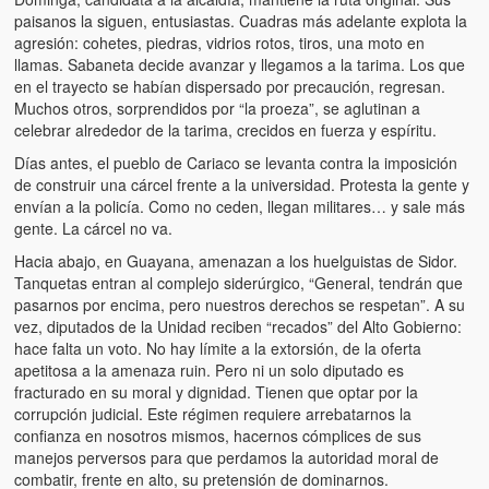
Víctimas del régimen dictatorial de Chávez desde que tomó el
paisanos la siguen, entusiastas. Cuadras más adelante explota la
poder hasta el 31 de diciembre de 2009
agresión: cohetes, piedras, vidrios rotos, tiros, una moto en
llamas. Sabaneta decide avanzar y llegamos a la tarima. Los que
Víctimas inocentes de la violencia castrista del 4 de Febrero de
en el trayecto se habían dispersado por precaución, regresan.
1992
Muchos otros, sorprendidos por “la proeza”, se aglutinan a
celebrar alrededor de la tarima, crecidos en fuerza y espíritu.
¡¡¡Miserable traidor, mira a tu pueblo!!! (Despicable traitor, look a
your country!!!)
Días antes, el pueblo de Cariaco se levanta contra la imposición
de construir una cárcel frente a la universidad. Protesta la gente y
Fotos
envían a la policía. Como no ceden, llegan militares… y sale más
gente. La cárcel no va.
Versos
Hacia abajo, en Guayana, amenazan a los huelguistas de Sidor.
Tanquetas entran al complejo siderúrgico, “General, tendrán que
Cuentos
pasarnos por encima, pero nuestros derechos se respetan”. A su
vez, diputados de la Unidad reciben “recados” del Alto Gobierno:
Videos
hace falta un voto. No hay límite a la extorsión, de la oferta
apetitosa a la amenaza ruin. Pero ni un solo diputado es
Chistes
fracturado en su moral y dignidad. Tienen que optar por la
corrupción judicial. Este régimen requiere arrebatarnos la
confianza en nosotros mismos, hacernos cómplices de sus
manejos perversos para que perdamos la autoridad moral de
combatir, frente en alto, su pretensión de dominarnos.