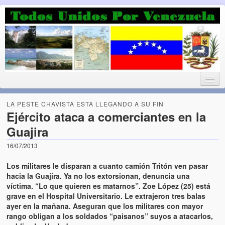
Luchando por la Democracia
Fuera el chavismo, la peor peste que le ha caido a esta tierra
LA PESTE CHAVISTA ESTA LLEGANDO A SU FIN
Ejército ataca a comerciantes en la
Guajira
Home
16/07/2013
¡Bienvenido!
Los militares le disparan a cuanto camión Tritón ven pasar
Todos Unidos por Venezuela te da la bienvenida a éste nuestro
hacia la Guajira. Ya no los extorsionan, denuncia una
Blog. (Todos Unidos por Venezuela welcomes you to our Blog)
víctima. “Lo que quieren es matarnos”. Zoe López (25) está
grave en el Hospital Universitario. Le extrajeron tres balas
ayer en la mañana. Aseguran que los militares con mayor
Acerca de este blog (About this Blog)
rango obligan a los soldados “paisanos” suyos a atacarlos,