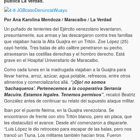
publica La Verdad.
Artículos
El Tipo y los Rojos en Los Teques (The Jerk and the Reds in Lo
Por Ana Karolina Mendoza / Maracaibo / La Verdad
Teques)
Un puñado de tenientes del Ejército venezolano levantaron,
Hablé con Chavistas (I spoke with chavistas)
presuntamente, sus armas y las descargaron contra tres familias
que viajaban hacia la Alta Guajira en un Tritón. Zoe López (25)
La burla del Chavez “tan amante de los niños” (The mockery of
cayó herida. Tres balas de alto calibre penetraron su pecho,
Chavez “such a children lover”)
atravesaron las costillas derechas y el hombro derecho. Está
grave en el Hospital Universitario de Maracaibo.
Los niños de las calles de Venezuela (Children of the streets of
Como cada lunes en la madrugada viajaban a la Guajira para
Venezuela)
llevar harina, arroz, azúcar, agua potable, refrescos, entre otros
alimentos y comercializarlos allá.
“¡Ojo! no somos
Luis y El Mono… en armas (Luis and El Mono… armed)
‘bachaqueros’. Pertenecemos a la cooperativa Serranía
Macuira. Estamos legales. Tenemos permisos”
, recalcó Beatriz
Puente Llaguno, Miraflores… ¿y Lina?
González antes de continuar su relato del supuesto ataque militar.
Radio Emisoras y canales de televisión clausurados por el régi
Iban por el puente Neima, en la Guajira venezolana. Se
de Chávez hasta el 2009
encontraron de frente con otro Tritón blanco, pero sin placa, que
les obstaculizó el avance. Desde ahí comenzaron a dispararle.
Victimas del 11 de abril de 2002
“Luis López le dio retroceso para escapar de las balas, pero nos
trancó un Tiuna. Los militares también hacían tiros. Fueron