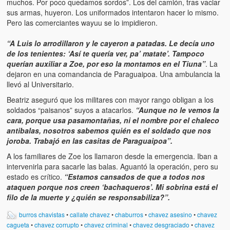
muchos. Por poco quedamos sordos”. Los del camión, tras vaciar
Víctimas del régimen dictatorial de Chávez desde que tomó el
sus armas, huyeron. Los uniformados intentaron hacer lo mismo.
poder hasta el 31 de diciembre de 2009
Pero las comerciantes wayuu se lo impidieron.
Víctimas inocentes de la violencia castrista del 4 de Febrero de
“A Luis lo arrodillaron y le cayeron a patadas. Le decía uno
1992
de los tenientes: ‘Así te quería ver, pa’ matate’. Tampoco
querían auxiliar a Zoe, por eso la montamos en el Tiuna”
. La
¡¡¡Miserable traidor, mira a tu pueblo!!! (Despicable traitor, look a
dejaron en una comandancia de Paraguaipoa. Una ambulancia la
your country!!!)
llevó al Universitario.
Fotos
Beatriz aseguró que los militares con mayor rango obligan a los
soldados “paisanos” suyos a atacarlos.
“Aunque no le vemos la
Versos
cara, porque usa pasamontañas, ni el nombre por el chaleco
antibalas, nosotros sabemos quién es el soldado que nos
Cuentos
joroba. Trabajó en las casitas de Paraguaipoa”.
A los familiares de Zoe los llamaron desde la emergencia. Iban a
Videos
intervenirla para sacarle las balas. Aguantó la operación, pero su
estado es crítico.
“Estamos cansados de que a todos nos
Chistes
ataquen porque nos creen ‘bachaqueros’. Mi sobrina está el
filo de la muerte y ¿quién se responsabiliza?”.
burros chavistas
•
callate chavez
•
chaburros
•
chavez asesino
•
chavez
cagueta
•
chavez corrupto
•
chavez criminal
•
chavez desgraciado
•
chavez