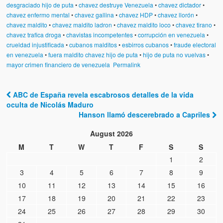
desgraciado hijo de puta
•
chavez destruye Venezuela
•
chavez dictador
•
chavez enfermo mental
•
chavez gallina
•
chavez HDP
•
chavez llorón
•
chavez maldito
•
chavez maldito ladron
•
chavez maldito loco
•
chavez tirano
•
chavez trafica droga
•
chavistas incompetentes
•
corrupción en venezuela
•
crueldad injustificada
•
cubanos malditos
•
esbirros cubanos
•
fraude electoral
en venezuela
•
fuera maldito chavez hijo de puta
•
hijo de puta no vuelvas
•
mayor crimen financiero de venezuela
Permalink
ABC de España revela escabrosos detalles de la vida
Post navigation
oculta de Nicolás Maduro
Hanson llamó descerebrado a Capriles
August 2026
M
T
W
T
F
S
S
1
2
3
4
5
6
7
8
9
10
11
12
13
14
15
16
17
18
19
20
21
22
23
24
25
26
27
28
29
30