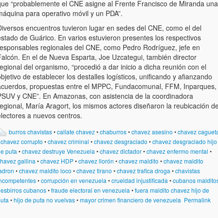
que “probablemente el CNE asigne al Frente Francisco de Miranda una
máquina para operativo móvil y un PDA”.
Diversos encuentros tuvieron lugar en sedes del CNE, como el del
estado de Guárico. En varios estuvieron presentes los respectivos
responsables regionales del CNE, como Pedro Rodríguez, jefe en
Falcón. En el de Nueva Esparta, Joe Uzcategui, también director
egional del organismo, “procedió a dar inicio a dicha reunión con el
bjetivo de establecer los destalles logísticos, unificando y afianzando
acuerdos, propuestas entre el MPPC, Fundacomunal, FFM, Inparques,
PSUV y CNE”. En Amazonas, con asistencia de la coordinadora
regional, María Aragort, los mismos actores diseñaron la reubicación d
electores a nuevos centros.
burros chavistas
•
callate chavez
•
chaburros
•
chavez asesino
•
chavez caguet
•
chavez corrupto
•
chavez criminal
•
chavez desgraciado
•
chavez desgraciado hijo
e puta
•
chavez destruye Venezuela
•
chavez dictador
•
chavez enfermo mental
•
havez gallina
•
chavez HDP
•
chavez llorón
•
chavez maldito
•
chavez maldito
adron
•
chavez maldito loco
•
chavez tirano
•
chavez trafica droga
•
chavistas
ncompetentes
•
corrupción en venezuela
•
crueldad injustificada
•
cubanos maldito
•
esbirros cubanos
•
fraude electoral en venezuela
•
fuera maldito chavez hijo de
uta
•
hijo de puta no vuelvas
•
mayor crimen financiero de venezuela
Permalink