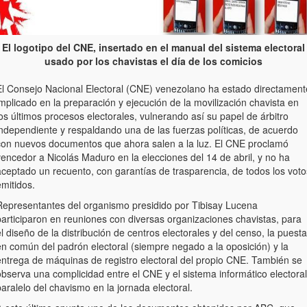
El logotipo del CNE, insertado en el manual del sistema electoral
usado por los chavistas el día de los comicios
El Consejo Nacional Electoral (CNE) venezolano ha estado directament
mplicado en la preparación y ejecución de la movilización chavista en
os últimos procesos electorales, vulnerando así su papel de árbitro
independiente y respaldando una de las fuerzas políticas, de acuerdo
con nuevos documentos que ahora salen a la luz. El CNE proclamó
encedor a Nicolás Maduro en la elecciones del 14 de abril, y no ha
aceptado un recuento, con garantías de trasparencia, de todos los voto
mitidos.
Representantes del organismo presidido por Tibisay Lucena
participaron en reuniones con diversas organizaciones chavistas, para
l diseño de la distribución de centros electorales y del censo, la puesta
en común del padrón electoral (siempre negado a la oposición) y la
entrega de máquinas de registro electoral del propio CNE. También se
bserva una complicidad entre el CNE y el sistema informático electoral
aralelo del chavismo en la jornada electoral.