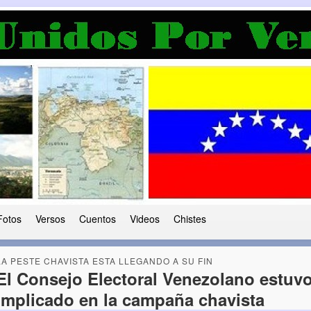
a Democracia
 le ha caido a esta tierra
Fotos
Versos
Cuentos
Videos
Chistes
LA PESTE CHAVISTA ESTA LLEGANDO A SU FIN
El Consejo Electoral Venezolano estuv
implicado en la campaña chavista