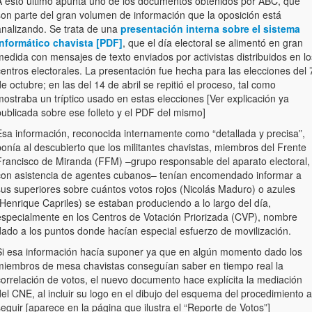
A esto último apunta uno de los documentos obtenidos por ABC, que
son parte del gran volumen de información que la oposición está
analizando. Se trata de una
presentación interna sobre el sistema
informático chavista [PDF]
, que el día electoral se alimentó en gran
edida con mensajes de texto enviados por activistas distribuidos en lo
entros electorales. La presentación fue hecha para las elecciones del 
e octubre; en las del 14 de abril se repitió el proceso, tal como
ostraba un tríptico usado en estas elecciones [Ver explicación ya
ublicada sobre ese folleto y el PDF del mismo]
Esa información, reconocida internamente como “detallada y precisa”,
onía al descubierto que los militantes chavistas, miembros del Frente
Francisco de Miranda (FFM) –grupo responsable del aparato electoral,
con asistencia de agentes cubanos– tenían encomendado informar a
sus superiores sobre cuántos votos rojos (Nicolás Maduro) o azules
Henrique Capriles) se estaban produciendo a lo largo del día,
especialmente en los Centros de Votación Priorizada (CVP), nombre
dado a los puntos donde hacían especial esfuerzo de movilización.
Si esa información hacía suponer ya que en algún momento dado los
miembros de mesa chavistas conseguían saber en tiempo real la
correlación de votos, el nuevo documento hace explícita la mediación
el CNE, al incluir su logo en el dibujo del esquema del procedimiento a
eguir [aparece en la página que ilustra el “Reporte de Votos”]