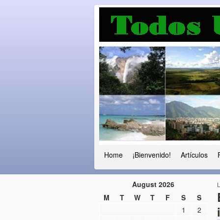
Luchando por l
Fuera el chavismo, la peor peste que
Home
¡Bienvenido!
Artículos
August 2026
M
T
W
T
F
S
S
1
2