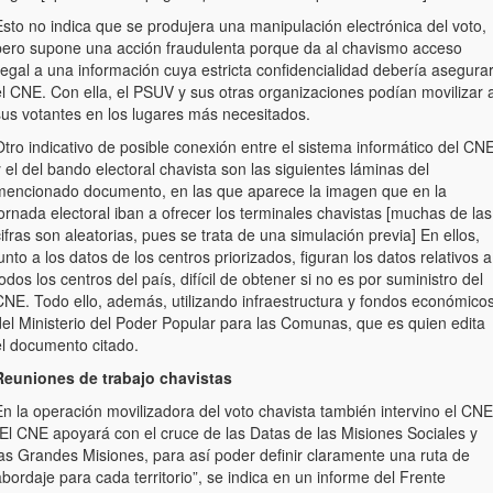
sto no indica que se produjera una manipulación electrónica del voto,
pero supone una acción fraudulenta porque da al chavismo acceso
legal a una información cuya estricta confidencialidad debería asegura
el CNE. Con ella, el PSUV y sus otras organizaciones podían movilizar 
sus votantes en los lugares más necesitados.
tro indicativo de posible conexión entre el sistema informático del CN
 el del bando electoral chavista son las siguientes láminas del
mencionado documento, en las que aparece la imagen que en la
ornada electoral iban a ofrecer los terminales chavistas [muchas de las
ifras son aleatorias, pues se trata de una simulación previa] En ellos,
unto a los datos de los centros priorizados, figuran los datos relativos a
odos los centros del país, difícil de obtener si no es por suministro del
CNE. Todo ello, además, utilizando infraestructura y fondos económico
del Ministerio del Poder Popular para las Comunas, que es quien edita
el documento citado.
Reuniones de trabajo chavistas
n la operación movilizadora del voto chavista también intervino el CNE
“El CNE apoyará con el cruce de las Datas de las Misiones Sociales y
las Grandes Misiones, para así poder definir claramente una ruta de
bordaje para cada territorio”, se indica en un informe del Frente