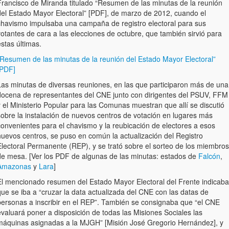
Francisco de Miranda titulado “Resumen de las minutas de la reunión
del Estado Mayor Electoral” [PDF], de marzo de 2012, cuando el
chavismo impulsaba una campaña de registro electoral para sus
otantes de cara a las elecciones de octubre, que también sirvió para
stas últimas.
“Resumen de las minutas de la reunión del Estado Mayor Electoral”
[PDF]
Las minutas de diversas reuniones, en las que participaron más de una
docena de representantes del CNE junto con dirigentes del PSUV, FFM
 el Ministerio Popular para las Comunas muestran que allí se discutió
sobre la instalación de nuevos centros de votación en lugares más
convenientes para el chavismo y la reubicación de electores a esos
nuevos centros, se puso en común la actualización del Registro
Electoral Permanente (REP), y se trató sobre el sorteo de los miembros
de mesa. [Ver los PDF de algunas de las minutas: estados de
Falcón
,
Amazonas
y
Lara
]
El mencionado resumen del Estado Mayor Electoral del Frente indicaba
ue se iba a “cruzar la data actualizada del CNE con las datas de
personas a inscribir en el REP”. También se consignaba que “el CNE
valuará poner a disposición de todas las Misiones Sociales las
máquinas asignadas a la MJGH” [Misión José Gregorio Hernández], y