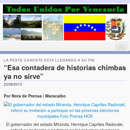
Luchando por la Democracia
Fuera el chavismo, la peor peste que le ha caido a esta tierra
LA PESTE CHAVISTA ESTA LLEGANDO A SU FIN
“Esa contadera de historias chimbas
ya no sirve”
Home
23/08/2013
¡Bienvenido!
Por Nota de Prensa / Maracaibo
Todos Unidos por Venezuela te da la bienvenida a éste nuestro
Blog. (Todos Unidos por Venezuela welcomes you to our Blog)
Acerca de este blog (About this Blog)
El gobernador del estado Miranda, Henrique Capriles Radonski,