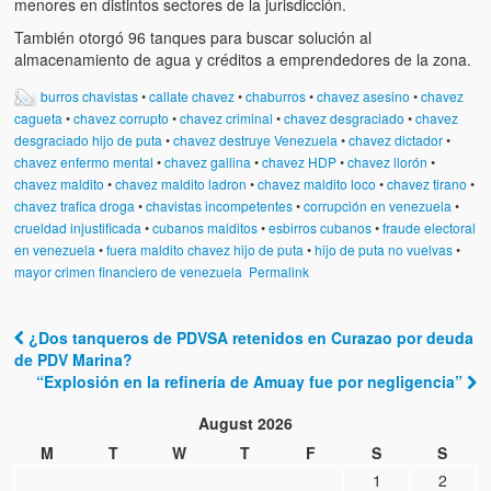
menores en distintos sectores de la jurisdicción.
También otorgó 96 tanques para buscar solución al
almacenamiento de agua y créditos a emprendedores de la zona.
burros chavistas
•
callate chavez
•
chaburros
•
chavez asesino
•
chavez
cagueta
•
chavez corrupto
•
chavez criminal
•
chavez desgraciado
•
chavez
desgraciado hijo de puta
•
chavez destruye Venezuela
•
chavez dictador
•
chavez enfermo mental
•
chavez gallina
•
chavez HDP
•
chavez llorón
•
chavez maldito
•
chavez maldito ladron
•
chavez maldito loco
•
chavez tirano
•
chavez trafica droga
•
chavistas incompetentes
•
corrupción en venezuela
•
crueldad injustificada
•
cubanos malditos
•
esbirros cubanos
•
fraude electoral
en venezuela
•
fuera maldito chavez hijo de puta
•
hijo de puta no vuelvas
•
mayor crimen financiero de venezuela
Permalink
¿Dos tanqueros de PDVSA retenidos en Curazao por deuda
Post navigation
de PDV Marina?
“Explosión en la refinería de Amuay fue por negligencia”
August 2026
M
T
W
T
F
S
S
1
2