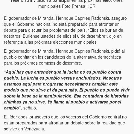
reiteró su invitación a participar en las próximas elecciones
Artículos
municipales Foto Prensa HCR
El Tipo y los Rojos en Los Teques (The Jerk and the Reds in Lo
El gobernador de Miranda, Henrique Capriles Radonski, aseguró
Teques)
que el Gobierno nacional no está preparado para afrontar un
debate para discutir los problemas del país. “Ellos se burlan de
Hablé con Chavistas (I spoke with chavistas)
nosotros. Búrlense ustedes de ellos el 8 de diciembre”, dijo en
referencia a las próximas elecciones municipales
La burla del Chavez “tan amante de los niños” (The mockery of
Chavez “such a children lover”)
El gobernador de Miranda, Henrique Capriles Radonski, pidió al
pueblo confiar en los candidatos de la alternativa democrática
Los niños de las calles de Venezuela (Children of the streets of
para los próximos comicios de diciembre.
Venezuela)
“Aquí hay que entender que la lucha no es pueblo contra
pueblo. La lucha es pueblo versus enchufados. Nosotros
Luis y El Mono… en armas (Luis and El Mono… armed)
estamos aquí para progresar, necesitamos cambiar este
modelo que no sirve ni da para más. El pueblo no puede vivir
Puente Llaguno, Miraflores… ¿y Lina?
sobre la base de la manipulación. Esa contadera de historias
chimbas ya no sirve. Yo llamo al pueblo a activarse por el
Radio Emisoras y canales de televisión clausurados por el régi
cambio”
, señaló.
de Chávez hasta el 2009
El líder opositor aseveró que los voceros del Gobierno central no
están preparados para afrontar un debate sobre la realidad que
Victimas del 11 de abril de 2002
se vive en Venezuela.