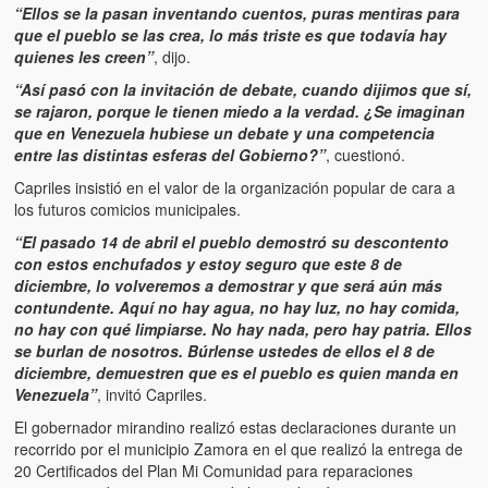
Víctimas del régimen dictatorial de Chávez desde que tomó el
“Ellos se la pasan inventando cuentos, puras mentiras para
poder hasta el 31 de diciembre de 2009
que el pueblo se las crea, lo más triste es que todavía hay
quienes les creen”
, dijo.
Víctimas inocentes de la violencia castrista del 4 de Febrero de
“Así pasó con la invitación de debate, cuando dijimos que sí,
1992
se rajaron, porque le tienen miedo a la verdad. ¿Se imaginan
que en Venezuela hubiese un debate y una competencia
¡¡¡Miserable traidor, mira a tu pueblo!!! (Despicable traitor, look a
entre las distintas esferas del Gobierno?
”
, cuestionó.
your country!!!)
Capriles insistió en el valor de la organización popular de cara a
Fotos
los futuros comicios municipales.
“El pasado 14 de abril el pueblo demostró su descontento
Versos
con estos enchufados y estoy seguro que este 8 de
diciembre, lo volveremos a demostrar y que será aún más
Cuentos
contundente. Aquí no hay agua, no hay luz, no hay comida,
no hay con qué limpiarse. No hay nada, pero hay patria. Ellos
Videos
se burlan de nosotros. Búrlense ustedes de ellos el 8 de
diciembre, demuestren que es el pueblo es quien manda en
Chistes
Venezuela”
, invitó Capriles.
El gobernador mirandino realizó estas declaraciones durante un
recorrido por el municipio Zamora en el que realizó la entrega de
20 Certificados del Plan Mi Comunidad para reparaciones