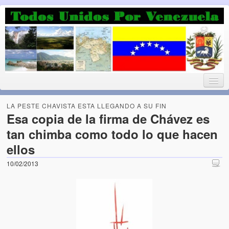
Luchando por la Democracia
Fuera el chavismo, la peor peste que le ha caido a esta tierra
LA PESTE CHAVISTA ESTA LLEGANDO A SU FIN
Esa copia de la firma de Chávez es
tan chimba como todo lo que hacen
Home
ellos
¡Bienvenido!
10/02/2013
Todos Unidos por Venezuela te da la bienvenida a éste nuestro
Blog. (Todos Unidos por Venezuela welcomes you to our Blog)
Acerca de este blog (About this Blog)