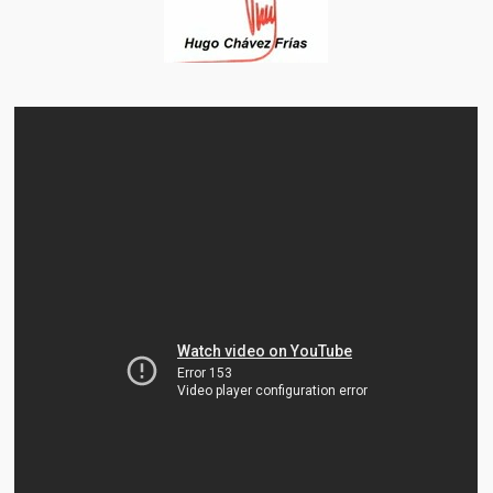
Artículos
El Tipo y los Rojos en Los Teques (The Jerk and the Reds in Lo
Teques)
Hablé con Chavistas (I spoke with chavistas)
La burla del Chavez “tan amante de los niños” (The mockery of
Chavez “such a children lover”)
Los niños de las calles de Venezuela (Children of the streets of
Venezuela)
Luis y El Mono… en armas (Luis and El Mono… armed)
Puente Llaguno, Miraflores… ¿y Lina?
Radio Emisoras y canales de televisión clausurados por el régi
de Chávez hasta el 2009
Victimas del 11 de abril de 2002