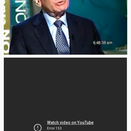
Artículos
El Tipo y los Rojos en Los Teques (The Jerk and the Reds in Lo
Teques)
Hablé con Chavistas (I spoke with chavistas)
La burla del Chavez “tan amante de los niños” (The mockery of
Chavez “such a children lover”)
Los niños de las calles de Venezuela (Children of the streets of
Venezuela)
Luis y El Mono… en armas (Luis and El Mono… armed)
Puente Llaguno, Miraflores… ¿y Lina?
Radio Emisoras y canales de televisión clausurados por el régi
de Chávez hasta el 2009
Victimas del 11 de abril de 2002