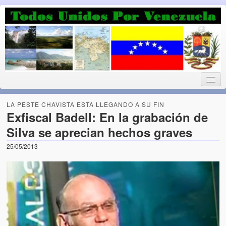
Luchando por la Democracia
Fuera el chavismo, la peor peste que le ha caido a esta tierra
LA PESTE CHAVISTA ESTA LLEGANDO A SU FIN
Exfiscal Badell: En la grabación de
Silva se aprecian hechos graves
Home
25/05/2013
¡Bienvenido!
Todos Unidos por Venezuela te da la bienvenida a éste nuestro
Blog. (Todos Unidos por Venezuela welcomes you to our Blog)
Acerca de este blog (About this Blog)