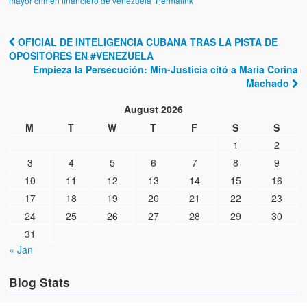
mayor crimen financiero de venezuela
Permalink
OFICIAL DE INTELIGENCIA CUBANA TRAS LA PISTA DE
Post navigation
OPOSITORES EN #VENEZUELA
Empieza la Persecución: Min-Justicia citó a María Corina
Machado
August 2026
M
T
W
T
F
S
S
1
2
3
4
5
6
7
8
9
10
11
12
13
14
15
16
17
18
19
20
21
22
23
24
25
26
27
28
29
30
31
« Jan
Blog Stats