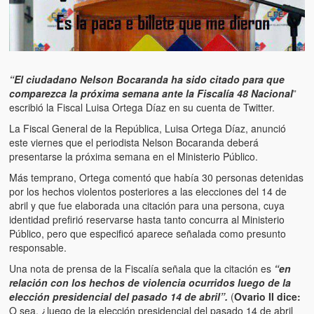
Artículos
El Tipo y los Rojos en Los Teques (The Jerk and the Reds in Lo
Teques)
Hablé con Chavistas (I spoke with chavistas)
“El ciudadano Nelson Bocaranda ha sido citado para que
comparezca la próxima semana ante la Fiscalía 48 Nacional
”
La burla del Chavez “tan amante de los niños” (The mockery of
escribió la Fiscal Luisa Ortega Díaz en su cuenta de Twitter.
Chavez “such a children lover”)
La Fiscal General de la República, Luisa Ortega Díaz, anunció
este viernes que el periodista Nelson Bocaranda deberá
Los niños de las calles de Venezuela (Children of the streets of
presentarse la próxima semana en el Ministerio Público.
Venezuela)
Más temprano, Ortega comentó que había 30 personas detenidas
Luis y El Mono… en armas (Luis and El Mono… armed)
por los hechos violentos posteriores a las elecciones del 14 de
abril y que fue elaborada una citación para una persona, cuya
Puente Llaguno, Miraflores… ¿y Lina?
identidad prefirió reservarse hasta tanto concurra al Ministerio
Público, pero que especificó aparece señalada como presunto
Radio Emisoras y canales de televisión clausurados por el régi
responsable.
de Chávez hasta el 2009
Una nota de prensa de la Fiscalía señala que la citación es
“en
relación con los hechos de violencia ocurridos luego de la
Victimas del 11 de abril de 2002
elección presidencial del pasado 14 de abril”.
(
Ovario II dice:
O sea, ¿luego de la elección presidencial del pasado 14 de abril