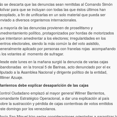
No se descarta que las denuncias sean remitidas al Comando Simón
Bolívar para que se incluyan con todas las que éstos últimos han
ecopilado, a fin de unificarlas en un solo material que pueda ser
enviado a diversos organismos internacionales.
La mayoría de las denuncias provienen de proselitismo y
amedrentamiento político, protagonizados por hordas de motorizados
ue intentaron amedrentar a los electores; irregularidades en los
entros electorales, siendo la más común la del voto asistido,
generalmente aplicado por personas con franelas rojas acompañando
a los votantes al momento de sufragar.
Desde este lunes en la mañana surgió la denuncia de varias cajas
abandonadas en la troncal 5 de Barinas, acto denunciado por el ex
iputado a la Asamblea Nacional y dirigente político de la entidad,
Wilmer Azuaje.
Barrientos debe explicar desaparición de las cajas
Control Ciudadano emplazó al mayor general Wilmer Barrientos,
comandante Estratégico Operacional, a dar una explicación al país
obre la sustracción y pérdida de cajas contentivas de votos emitidos
este domingo por los venezolanos.
Rocío San Miguel hizo serias consideraciones orientadas a garantizar l