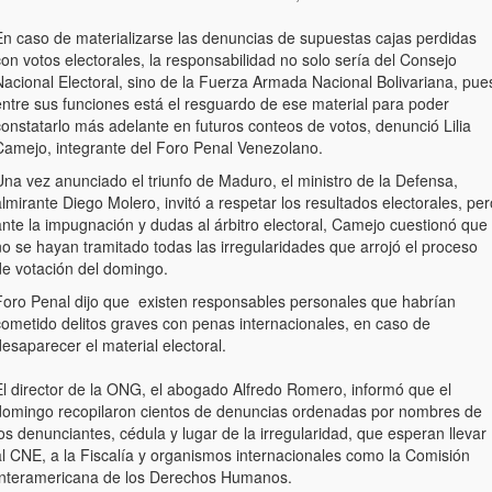
En caso de materializarse las denuncias de supuestas cajas perdidas
on votos electorales, la responsabilidad no solo sería del Consejo
Nacional Electoral, sino de la Fuerza Armada Nacional Bolivariana, pue
entre sus funciones está el resguardo de ese material para poder
onstatarlo más adelante en futuros conteos de votos, denunció Lilia
Camejo, integrante del Foro Penal Venezolano.
Una vez anunciado el triunfo de Maduro, el ministro de la Defensa,
lmirante Diego Molero, invitó a respetar los resultados electorales, per
ante la impugnación y dudas al árbitro electoral, Camejo cuestionó que
o se hayan tramitado todas las irregularidades que arrojó el proceso
de votación del domingo.
Foro Penal dijo que existen responsables personales que habrían
cometido delitos graves con penas internacionales, en caso de
esaparecer el material electoral.
El director de la ONG, el abogado Alfredo Romero, informó que el
domingo recopilaron cientos de denuncias ordenadas por nombres de
os denunciantes, cédula y lugar de la irregularidad, que esperan llevar
al CNE, a la Fiscalía y organismos internacionales como la Comisión
Interamericana de los Derechos Humanos.