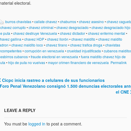
aterial electoral.
burros chavistas
•
callate chavez
•
chaburros
•
chavez asesino
•
chavez caguet
•
chavez corrupto
•
chavez criminal
•
chavez desgraciado
•
chavez desgraciado hijo
e puta
•
chavez destruye Venezuela
•
chavez dictador
•
chavez enfermo mental
•
havez gallina
•
chavez HDP
•
chavez llorón
•
chavez maldito
•
chavez maldito
adron
•
chavez maldito loco
•
chavez tirano
•
chavez trafica droga
•
chavistas
ncompetentes
•
corrupción en venezuela
•
crueldad injustificada
•
cubanos maldito
•
esbirros cubanos
•
fraude electoral en venezuela
•
fuera maldito chavez hijo de
uta
•
hijo de puta no vuelvas
•
mayor crimen financiero de venezuela
Permalink
Cicpc inicia rastreo a celulares de sus funcionarios
Post navigation
Foro Penal Venezolano consignó 1.500 denuncias electorales ant
el CNE
LEAVE A REPLY
You must be
logged in
to post a comment.