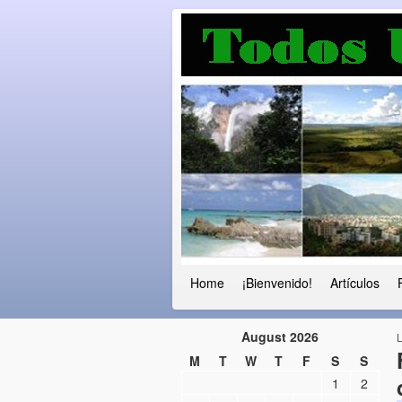
Luchando por l
Fuera el chavismo, la peor peste que
Home
¡Bienvenido!
Artículos
August 2026
M
T
W
T
F
S
S
1
2