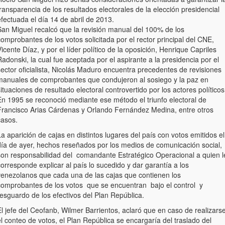
ransparencia de los resultados electorales de la elección presidencial
fectuada el día 14 de abril de 2013.
San Miguel recalcó que la revisión manual del 100% de los
omprobantes de los votos solicitada por el rector principal del CNE,
icente Díaz, y por el líder político de la oposición, Henrique Capriles
adonski, la cual fue aceptada por el aspirante a la presidencia por el
ector oficialista, Nicolás Maduro encuentra precedentes de revisiones
manuales de comprobantes que condujeron al sosiego y la paz en
ituaciones de resultado electoral controvertido por los actores políticos
En 1995 se reconoció mediante ese método el triunfo electoral de
Francisco Arias Cárdenas y Orlando Fernández Medina, entre otros
casos.
a aparición de cajas en distintos lugares del país con votos emitidos el
día de ayer, hechos reseñados por los medios de comunicación social,
son responsabilidad del comandante Estratégico Operacional a quien l
orresponde explicar al país lo sucedido y dar garantía a los
venezolanos que cada una de las cajas que contienen los
comprobantes de los votos que se encuentran bajo el control y
esguardo de los efectivos del Plan República.
l jefe del Ceofanb, Wilmer Barrientos, aclaró que en caso de realizars
l conteo de votos, el Plan República se encargaría del traslado del