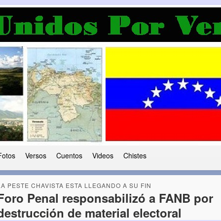
a Democracia
 le ha caido a esta tierra
Fotos
Versos
Cuentos
Videos
Chistes
LA PESTE CHAVISTA ESTA LLEGANDO A SU FIN
Foro Penal responsabilizó a FANB por
destrucción de material electoral