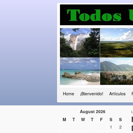
Luchando por l
Fuera el chavismo, la peor peste que
Home
¡Bienvenido!
Artículos
August 2026
M
T
W
T
F
S
S
1
2