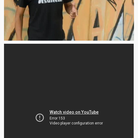
Artículos
El Tipo y los Rojos en Los Teques (The Jerk and the Reds in Lo
Teques)
Hablé con Chavistas (I spoke with chavistas)
La burla del Chavez “tan amante de los niños” (The mockery of
Chavez “such a children lover”)
Los niños de las calles de Venezuela (Children of the streets of
Venezuela)
Luis y El Mono… en armas (Luis and El Mono… armed)
Puente Llaguno, Miraflores… ¿y Lina?
Radio Emisoras y canales de televisión clausurados por el régi
de Chávez hasta el 2009
Victimas del 11 de abril de 2002