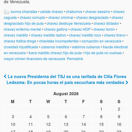
Víctimas del régimen dictatorial de Chávez desde que tomó el
de Venezuela.
poder hasta el 31 de diciembre de 2009
burros chavistas
•
callate chavez
•
chaburros
•
chavez asesino
•
chavez
cagueta
•
chavez corrupto
•
chavez criminal
•
chavez desgraciado
•
chavez
Víctimas inocentes de la violencia castrista del 4 de Febrero de
desgraciado hijo de puta
•
chavez destruye Venezuela
•
chavez dictador
•
1992
chavez enfermo mental
•
chavez gallina
•
chavez HDP
•
chavez llorón
•
chavez maldito
•
chavez maldito ladron
•
chavez maldito loco
•
chavez tirano
•
¡¡¡Miserable traidor, mira a tu pueblo!!! (Despicable traitor, look a
chavez trafica droga
•
chavistas incompetentes
•
corrupción en venezuela
•
your country!!!)
crueldad injustificada
•
cubanos malditos
•
esbirros cubanos
•
fraude electoral
en venezuela
•
fuera maldito chavez hijo de puta
•
hijo de puta no vuelvas
•
Fotos
mayor crimen financiero de venezuela
Permalink
Versos
La nueva Presidenta del TSJ es una tarifada de Cilia Flores
Cuentos
Post navigation
Ledezma: En pocas horas el país escuchara más verdades
Videos
August 2026
M
T
W
T
F
S
S
Chistes
1
2
3
4
5
6
7
8
9
10
11
12
13
14
15
16
17
18
19
20
21
22
23