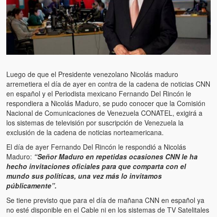
Artículos
El Tipo y los Rojos en Los Teques (The Jerk and the Reds in Lo
Teques)
Hablé con Chavistas (I spoke with chavistas)
La burla del Chavez “tan amante de los niños” (The mockery of
Luego de que el Presidente venezolano Nicolás maduro
Chavez “such a children lover”)
arremetiera el día de ayer en contra de la cadena de noticias CNN
en español y el Periodista mexicano Fernando Del Rincón le
Los niños de las calles de Venezuela (Children of the streets of
respondiera a Nicolás Maduro, se pudo conocer que la Comisión
Venezuela)
Nacional de Comunicaciones de Venezuela CONATEL, exigirá a
los sistemas de televisión por suscripción de Venezuela la
Luis y El Mono… en armas (Luis and El Mono… armed)
exclusión de la cadena de noticias norteamericana.
El día de ayer Fernando Del Rincón le respondió a Nicolás
Puente Llaguno, Miraflores… ¿y Lina?
Maduro:
“Señor Maduro en repetidas ocasiones CNN le ha
hecho invitaciones oficiales para que comparta con el
Radio Emisoras y canales de televisión clausurados por el régi
mundo sus políticas, una vez más lo invitamos
de Chávez hasta el 2009
públicamente”.
Victimas del 11 de abril de 2002
Se tiene previsto que para el día de mañana CNN en español ya
no esté disponible en el Cable ni en los sistemas de TV Satelitales