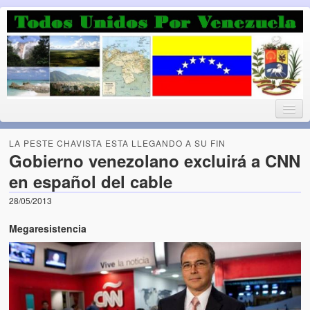
Luchando por la Democracia
Fuera el chavismo, la peor peste que le ha caido a esta tierra
LA PESTE CHAVISTA ESTA LLEGANDO A SU FIN
Gobierno venezolano excluirá a CNN
en español del cable
Home
28/05/2013
¡Bienvenido!
Megaresistencia
Todos Unidos por Venezuela te da la bienvenida a éste nuestro
Blog. (Todos Unidos por Venezuela welcomes you to our Blog)
Acerca de este blog (About this Blog)