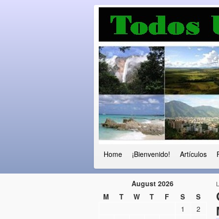
Luchando por l
Fuera el chavismo, la peor peste que
Home
¡Bienvenido!
Artículos
August 2026
M
T
W
T
F
S
S
1
2