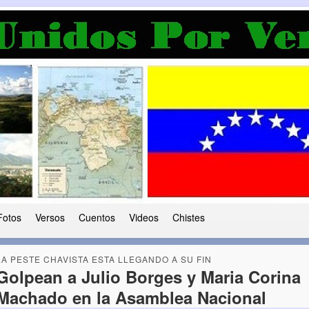
a Democracia
 le ha caido a esta tierra
Fotos
Versos
Cuentos
Videos
Chistes
LA PESTE CHAVISTA ESTA LLEGANDO A SU FIN
Golpean a Julio Borges y Maria Corina
Machado en la Asamblea Nacional