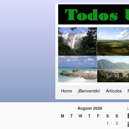
Luchando por l
Fuera el chavismo, la peor peste que
Home
¡Bienvenido!
Artículos
August 2026
M
T
W
T
F
S
S
1
2