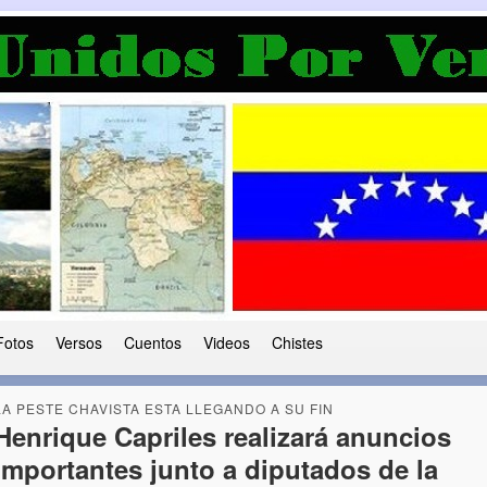
a Democracia
 le ha caido a esta tierra
Fotos
Versos
Cuentos
Videos
Chistes
LA PESTE CHAVISTA ESTA LLEGANDO A SU FIN
Henrique Capriles realizará anuncios
importantes junto a diputados de la