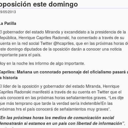
oposición este domingo
9/05/2013
a Patilla
El gobernador del estado Miranda y excandidato a la presidencia de la
República, Henrique Capriles Radonski, ha comentado a través de su
uenta en la red social Twitter @hcapriles, que en las próximas horas d
este domingo diputados de la oposición darán a conocer una noticia
mportante para el país.
Hoy en la noche les informo de algo importante.
Capriles: Mañana un connotado personaje del oficialismo pasará 
a historia
El líder de la oposición y gobernador del estado Miranda, Henrique
Capriles Radonski manifestó a través de su cuenta en Twitter que el
país conocerá en las próximas horas señalamientos graves. “Les dije
que más temprano que tarde la verdad sería indetenible!En las
próximas hrs el país conocerá de señalamientos muy graves”.
“En las próximas horas los medios de comunicación social
demostrarán si estamos en un país con libertad de información”
,