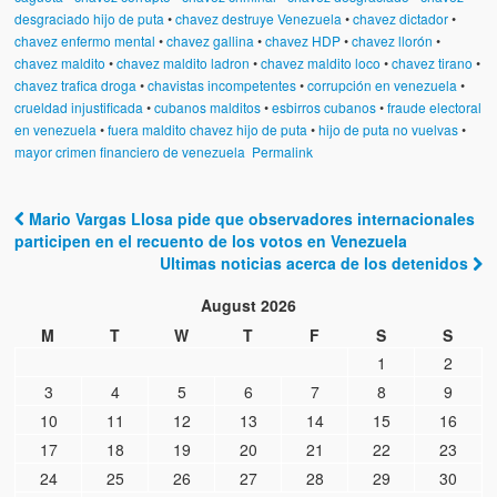
Víctimas del régimen dictatorial de Chávez desde que tomó el
desgraciado hijo de puta
•
chavez destruye Venezuela
•
chavez dictador
•
poder hasta el 31 de diciembre de 2009
chavez enfermo mental
•
chavez gallina
•
chavez HDP
•
chavez llorón
•
chavez maldito
•
chavez maldito ladron
•
chavez maldito loco
•
chavez tirano
•
Víctimas inocentes de la violencia castrista del 4 de Febrero de
chavez trafica droga
•
chavistas incompetentes
•
corrupción en venezuela
•
1992
crueldad injustificada
•
cubanos malditos
•
esbirros cubanos
•
fraude electoral
en venezuela
•
fuera maldito chavez hijo de puta
•
hijo de puta no vuelvas
•
¡¡¡Miserable traidor, mira a tu pueblo!!! (Despicable traitor, look a
mayor crimen financiero de venezuela
Permalink
your country!!!)
Fotos
Mario Vargas Llosa pide que observadores internacionales
Post navigation
participen en el recuento de los votos en Venezuela
Versos
Ultimas noticias acerca de los detenidos
Cuentos
August 2026
M
T
W
T
F
S
S
Videos
1
2
Chistes
3
4
5
6
7
8
9
10
11
12
13
14
15
16
17
18
19
20
21
22
23
24
25
26
27
28
29
30