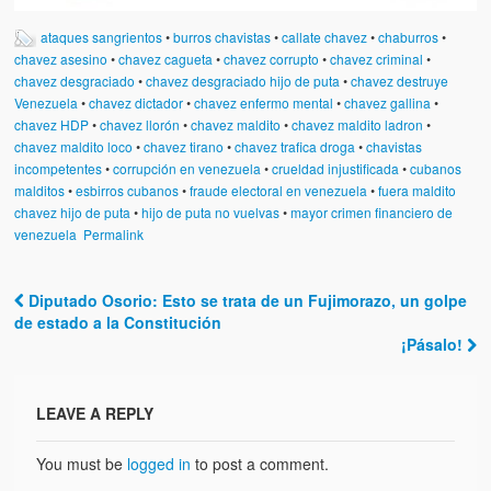
Víctimas del régimen dictatorial de Chávez desde que tomó el
poder hasta el 31 de diciembre de 2009
ataques sangrientos
•
burros chavistas
•
callate chavez
•
chaburros
•
chavez asesino
•
chavez cagueta
•
chavez corrupto
•
chavez criminal
•
Víctimas inocentes de la violencia castrista del 4 de Febrero de
chavez desgraciado
•
chavez desgraciado hijo de puta
•
chavez destruye
1992
Venezuela
•
chavez dictador
•
chavez enfermo mental
•
chavez gallina
•
chavez HDP
•
chavez llorón
•
chavez maldito
•
chavez maldito ladron
•
¡¡¡Miserable traidor, mira a tu pueblo!!! (Despicable traitor, look a
chavez maldito loco
•
chavez tirano
•
chavez trafica droga
•
chavistas
your country!!!)
incompetentes
•
corrupción en venezuela
•
crueldad injustificada
•
cubanos
malditos
•
esbirros cubanos
•
fraude electoral en venezuela
•
fuera maldito
Fotos
chavez hijo de puta
•
hijo de puta no vuelvas
•
mayor crimen financiero de
venezuela
Permalink
Versos
Cuentos
Diputado Osorio: Esto se trata de un Fujimorazo, un golpe
Post navigation
de estado a la Constitución
Videos
¡Pásalo!
Chistes
LEAVE A REPLY
You must be
logged in
to post a comment.