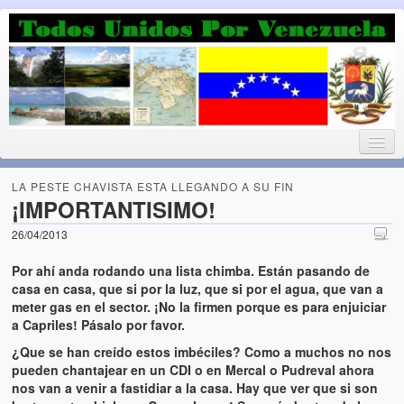
Luchando por la Democracia
Fuera el chavismo, la peor peste que le ha caido a esta tierra
LA PESTE CHAVISTA ESTA LLEGANDO A SU FIN
¡IMPORTANTISIMO!
26/04/2013
Home
Por ahí anda rodando una lista chimba. Están pasando de
¡Bienvenido!
casa en casa, que si por la luz, que si por el agua, que van a
meter gas en el sector. ¡No la firmen porque es para enjuiciar
Todos Unidos por Venezuela te da la bienvenida a éste nuestro
a Capriles! Pásalo por favor.
Blog. (Todos Unidos por Venezuela welcomes you to our Blog)
¿Que se han creído estos imbéciles? Como a muchos no nos
pueden chantajear en un CDI o en Mercal o Pudreval ahora
Acerca de este blog (About this Blog)
nos van a venir a fastidiar a la casa. Hay que ver que si son