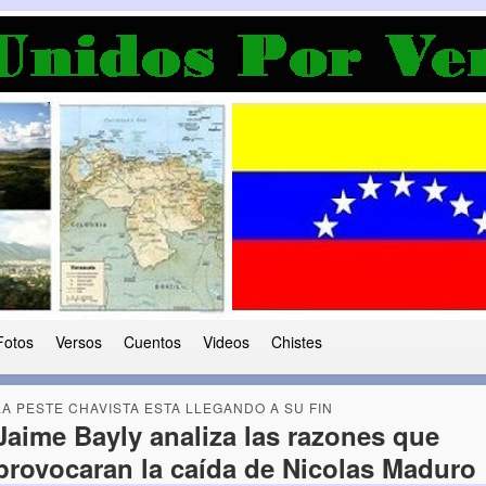
a Democracia
 le ha caido a esta tierra
Fotos
Versos
Cuentos
Videos
Chistes
LA PESTE CHAVISTA ESTA LLEGANDO A SU FIN
Jaime Bayly analiza las razones que
provocaran la caída de Nicolas Maduro