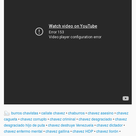
Víctimas del régimen dictatorial de Chávez desde que tomó el
poder hasta el 31 de diciembre de 2009
Víctimas inocentes de la violencia castrista del 4 de Febrero de
1992
¡¡¡Miserable traidor, mira a tu pueblo!!! (Despicable traitor, look a
your country!!!)
Fotos
Versos
Cuentos
Videos
Chistes
burros chavistas
•
callate chavez
•
chaburros
•
chavez asesino
•
chavez
cagueta
•
chavez corrupto
•
chavez criminal
•
chavez desgraciado
•
chavez
desgraciado hijo de puta
•
chavez destruye Venezuela
•
chavez dictador
•
chavez enfermo mental
•
chavez gallina
•
chavez HDP
•
chavez llorón
•