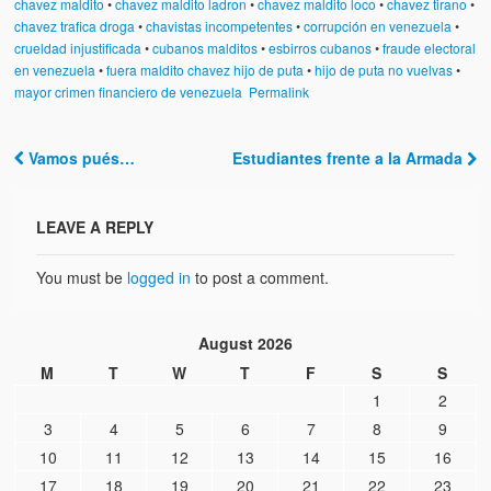
chavez maldito
•
chavez maldito ladron
•
chavez maldito loco
•
chavez tirano
•
chavez trafica droga
•
chavistas incompetentes
•
corrupción en venezuela
•
crueldad injustificada
•
cubanos malditos
•
esbirros cubanos
•
fraude electoral
en venezuela
•
fuera maldito chavez hijo de puta
•
hijo de puta no vuelvas
•
mayor crimen financiero de venezuela
Permalink
Vamos pués…
Estudiantes frente a la Armada
Post navigation
LEAVE A REPLY
You must be
logged in
to post a comment.
August 2026
M
T
W
T
F
S
S
1
2
3
4
5
6
7
8
9
10
11
12
13
14
15
16
17
18
19
20
21
22
23