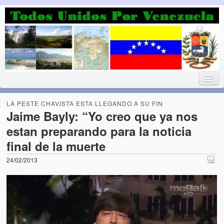
Luchando por la Democracia
Fuera el chavismo, la peor peste que le ha caido a esta tierra
LA PESTE CHAVISTA ESTA LLEGANDO A SU FIN
Jaime Bayly: “Yo creo que ya nos
estan preparando para la noticia
Home
final de la muerte
¡Bienvenido!
24/02/2013
Todos Unidos por Venezuela te da la bienvenida a éste nuestro
Blog. (Todos Unidos por Venezuela welcomes you to our Blog)
Acerca de este blog (About this Blog)