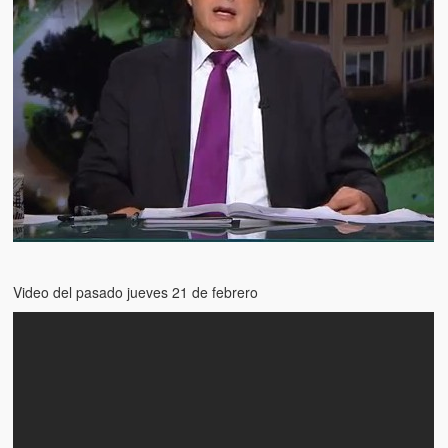
Artículos
El Tipo y los Rojos en Los Teques (The Jerk and the Reds in Lo
Teques)
Hablé con Chavistas (I spoke with chavistas)
La burla del Chavez “tan amante de los niños” (The mockery of
Chavez “such a children lover”)
Los niños de las calles de Venezuela (Children of the streets of
Venezuela)
Luis y El Mono… en armas (Luis and El Mono… armed)
Video del pasado jueves 21 de febrero
Puente Llaguno, Miraflores… ¿y Lina?
Radio Emisoras y canales de televisión clausurados por el régi
de Chávez hasta el 2009
Victimas del 11 de abril de 2002