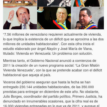
Artículos
El Tipo y los Rojos en Los Teques (The Jerk and the Reds in Lo
Teques)
Hablé con Chavistas (I spoke with chavistas)
“7.56 millones de venezolano requieren actualmente de vivienda,
La burla del Chavez “tan amante de los niños” (The mockery of
lo que implica la existencia de un déficit que se aproxima a las dos
Chavez “such a children lover”)
millones de unidades habitacionales”. Con esta cifra inicia el
estudio elaborado por ángel Alayón y José María de Viana,
Los niños de las calles de Venezuela (Children of the streets of
titulado: Vivienda en Venezuela: Un problema con solución.
Venezuela)
Mientras tanto, el Gobierno Nacional anunció a comienzos de
Luis y El Mono… en armas (Luis and El Mono… armed)
2011 la creación de un nuevo programa social: “La Gran Misión
Vivienda Venezuela”, con la que se pretende acabar con el déficit
Puente Llaguno, Miraflores… ¿y Lina?
habitacional que aqueja al país.
Voceros del gobierno aseguran que hasta la fecha se han
Radio Emisoras y canales de televisión clausurados por el régi
entregado 230.144 unidades habitacionales, de las 350.000
de Chávez hasta el 2009
previstas para entregar en diciembre de este año. No obstante,
Julio Borges, coordinador del partido político, Primero Justicia, ha
Victimas del 11 de abril de 2002
denunciado en innumerables ocasiones, que la cifra real es de
16.000 viviendas entregadas en lo que va de 2011, y aunque el