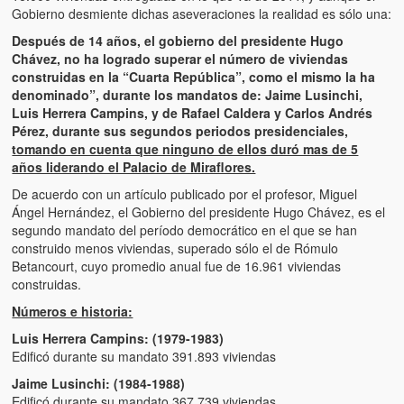
Víctimas del régimen dictatorial de Chávez desde que tomó el
Gobierno desmiente dichas aseveraciones la realidad es sólo una:
poder hasta el 31 de diciembre de 2009
Después de 14 años, el gobierno del presidente Hugo
Chávez, no ha logrado superar el número de viviendas
Víctimas inocentes de la violencia castrista del 4 de Febrero de
construidas en la “Cuarta República”, como el mismo la ha
1992
denominado”, durante los mandatos de: Jaime Lusinchi,
Luis Herrera Campins, y de Rafael Caldera y Carlos Andrés
¡¡¡Miserable traidor, mira a tu pueblo!!! (Despicable traitor, look a
Pérez, durante sus segundos periodos presidenciales,
your country!!!)
tomando en cuenta que ninguno de ellos duró mas de 5
años liderando el Palacio de Miraflores.
Fotos
De acuerdo con un artículo publicado por el profesor, Miguel
Versos
Ángel Hernández, el Gobierno del presidente Hugo Chávez, es el
segundo mandato del período democrático en el que se han
Cuentos
construido menos viviendas, superado sólo el de Rómulo
Betancourt, cuyo promedio anual fue de 16.961 viviendas
Videos
construidas.
Números e historia:
Chistes
Luis Herrera Campins: (1979-1983)
Edificó durante su mandato 391.893 viviendas
Jaime Lusinchi: (1984-1988)
Edificó durante su mandato 367.739 viviendas