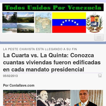
Luchando por la Democracia
Fuera el chavismo, la peor peste que le ha caido a esta tierra
LA PESTE CHAVISTA ESTA LLEGANDO A SU FIN
La Cuarta vs. La Quinta: Conozca
cuantas viviendas fueron edificadas
Home
en cada mandato presidencial
¡Bienvenido!
05/02/2013
Todos Unidos por Venezuela te da la bienvenida a éste nuestro
Por Conlallave.com
Blog. (Todos Unidos por Venezuela welcomes you to our Blog)
Acerca de este blog (About this Blog)