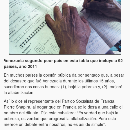
Artículos
El Tipo y los Rojos en Los Teques (The Jerk and the Reds in Lo
Teques)
Hablé con Chavistas (I spoke with chavistas)
La burla del Chavez “tan amante de los niños” (The mockery of
Chavez “such a children lover”)
Los niños de las calles de Venezuela (Children of the streets of
Venezuela segundo peor país en esta tabla que incluye a 92
Venezuela)
países, año 2011
En muchos países la opinión pública da por sentado que, a pesar
Luis y El Mono… en armas (Luis and El Mono… armed)
del desastre que fué Venezuela durante los útlimos 15 años,
sucedieron dos cosas buenas: (1), bajó la pobreza y, (2), mejoró
Puente Llaguno, Miraflores… ¿y Lina?
la alfabetización.
Así lo dice el representante del Partido Socialista de Francia,
Radio Emisoras y canales de televisión clausurados por el régi
Pierre Shapira, al negar que en Francia se le diera a una calle el
de Chávez hasta el 2009
nombre del difunto. Dijo este caballero: “Es verdad que bajó la
pobreza, es verdad que progresó la alfabetización. Pero esto
Victimas del 11 de abril de 2002
merece un debate entre nosotros, no es así de simple”.