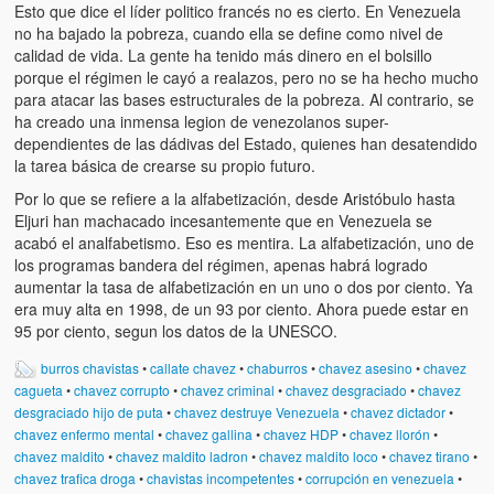
Víctimas del régimen dictatorial de Chávez desde que tomó el
Esto que dice el líder politico francés no es cierto. En Venezuela
poder hasta el 31 de diciembre de 2009
no ha bajado la pobreza, cuando ella se define como nivel de
calidad de vida. La gente ha tenido más dinero en el bolsillo
Víctimas inocentes de la violencia castrista del 4 de Febrero de
porque el régimen le cayó a realazos, pero no se ha hecho mucho
1992
para atacar las bases estructurales de la pobreza. Al contrario, se
ha creado una inmensa legion de venezolanos super-
¡¡¡Miserable traidor, mira a tu pueblo!!! (Despicable traitor, look a
dependientes de las dádivas del Estado, quienes han desatendido
your country!!!)
la tarea básica de crearse su propio futuro.
Por lo que se refiere a la alfabetización, desde Aristóbulo hasta
Fotos
Eljuri han machacado incesantemente que en Venezuela se
acabó el analfabetismo. Eso es mentira. La alfabetización, uno de
Versos
los programas bandera del régimen, apenas habrá logrado
aumentar la tasa de alfabetización en un uno o dos por ciento. Ya
Cuentos
era muy alta en 1998, de un 93 por ciento. Ahora puede estar en
95 por ciento, segun los datos de la UNESCO.
Videos
burros chavistas
•
callate chavez
•
chaburros
•
chavez asesino
•
chavez
Chistes
cagueta
•
chavez corrupto
•
chavez criminal
•
chavez desgraciado
•
chavez
desgraciado hijo de puta
•
chavez destruye Venezuela
•
chavez dictador
•
chavez enfermo mental
•
chavez gallina
•
chavez HDP
•
chavez llorón
•
chavez maldito
•
chavez maldito ladron
•
chavez maldito loco
•
chavez tirano
•
chavez trafica droga
•
chavistas incompetentes
•
corrupción en venezuela
•