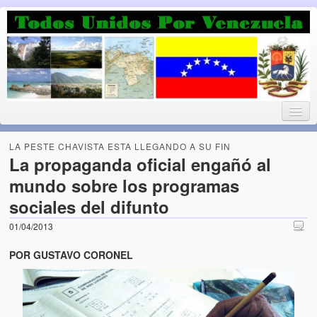
Luchando por la Democracia
Fuera el chavismo, la peor peste que le ha caido a esta tierra
LA PESTE CHAVISTA ESTA LLEGANDO A SU FIN
La propaganda oficial engañó al
mundo sobre los programas
Home
sociales del difunto
¡Bienvenido!
01/04/2013
Todos Unidos por Venezuela te da la bienvenida a éste nuestro
POR GUSTAVO CORONEL
Blog. (Todos Unidos por Venezuela welcomes you to our Blog)
Acerca de este blog (About this Blog)