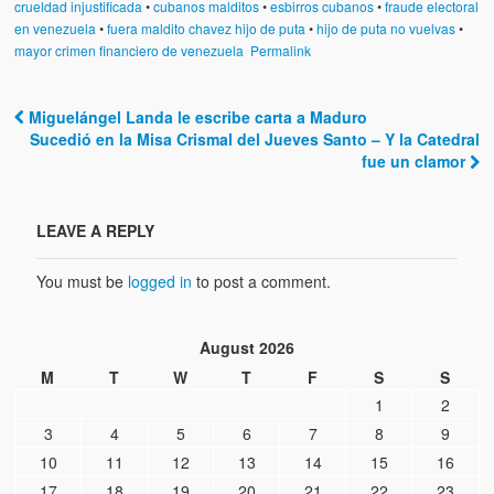
crueldad injustificada
•
cubanos malditos
•
esbirros cubanos
•
fraude electoral
en venezuela
•
fuera maldito chavez hijo de puta
•
hijo de puta no vuelvas
•
mayor crimen financiero de venezuela
Permalink
Miguelángel Landa le escribe carta a Maduro
Post navigation
Sucedió en la Misa Crismal del Jueves Santo – Y la Catedral
fue un clamor
LEAVE A REPLY
You must be
logged in
to post a comment.
August 2026
M
T
W
T
F
S
S
1
2
3
4
5
6
7
8
9
10
11
12
13
14
15
16
17
18
19
20
21
22
23