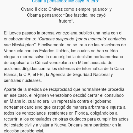
Artículos
Ovario II dice: Chávez como siempre “jalando” y
El Tipo y los Rojos en Los Teques (The Jerk and the Reds in Lo
Obama pensando: “Que fastidio, me cayó
Teques)
frutero”.
Hablé con Chavistas (I spoke with chavistas)
El jueves pasado la prensa venezolana publicó una nota con el
encabezamiento:
“Caracas suspende ‘por el momento’ contactos
La burla del Chavez “tan amante de los niños” (The mockery of
con Washington”
. Efectivamente, no se trata de las relaciones de
Chavez “such a children lover”)
Venezuela con los Estados Unidos, las cuales no han sufrido
ninguna merma salvo la que originó la decisión norteamericana
Los niños de las calles de Venezuela (Children of the streets of
de expulsar a la Cónsul venezolana en Miami acusada de
Venezuela)
acciones dirigidas contra los sistemas de informática de la Casa
Blanca, la CIA, el FBI, la Agencia de Seguridad Nacional y
Luis y El Mono… en armas (Luis and El Mono… armed)
centrales nucleares.
Aparte de la medida de reciprocidad que normalmente procedía
Puente Llaguno, Miraflores… ¿y Lina?
en ese caso, el régimen venezolano decidió cerrar el consulado
en Miami lo, cual no era un represalia contra el gobierno
Radio Emisoras y canales de televisión clausurados por el régi
norteamericano sino que castigó de manera arbitraria e injusta a
de Chávez hasta el 2009
todos los venezolanos residentes en Florida, obligándolos a
recurrir a los consulados en otras ciudades para cumplir los actos
Victimas del 11 de abril de 2002
del estado civil y a viajar a Nueva Orleans para participar en la
elección presidencial.