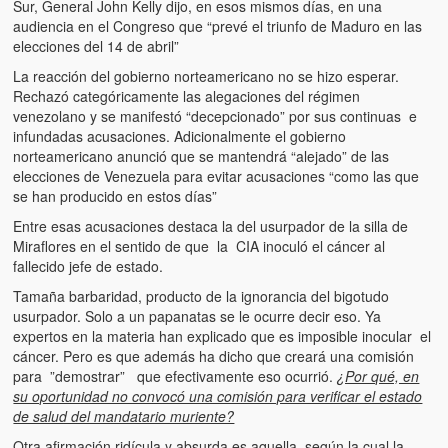
Sur, General John Kelly dijo, en esos mismos días, en una
audiencia en el Congreso que “prevé el triunfo de Maduro en las
elecciones del 14 de abril”
La reacción del gobierno norteamericano no se hizo esperar.
Rechazó categóricamente las alegaciones del régimen
venezolano y se manifestó “decepcionado” por sus continuas e
infundadas acusaciones. Adicionalmente el gobierno
norteamericano anunció que se mantendrá “alejado” de las
elecciones de Venezuela para evitar acusaciones “como las que
se han producido en estos días”
Entre esas acusaciones destaca la del usurpador de la silla de
Miraflores en el sentido de que la CIA inoculó el cáncer al
fallecido jefe de estado.
Tamaña barbaridad, producto de la ignorancia del bigotudo
usurpador. Solo a un papanatas se le ocurre decir eso. Ya
expertos en la materia han explicado que es imposible inocular el
cáncer. Pero es que además ha dicho que creará una comisión
para ”demostrar” que efectivamente eso ocurrió.
¿Por qué, en
su oportunidad no convocó una comisión para verificar el estado
de salud del mandatario muriente?
Otra afirmación ridícula y absurda es aquella según la cual la