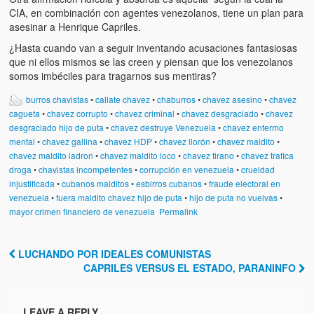
CIA, en combinación con agentes venezolanos, tiene un plan para
asesinar a Henrique Capriles.
¿Hasta cuando van a seguir inventando acusaciones fantasiosas
que ni ellos mismos se las creen y piensan que los venezolanos
somos imbéciles para tragarnos sus mentiras?
burros chavistas
•
callate chavez
•
chaburros
•
chavez asesino
•
chavez
cagueta
•
chavez corrupto
•
chavez criminal
•
chavez desgraciado
•
chavez
desgraciado hijo de puta
•
chavez destruye Venezuela
•
chavez enfermo
mental
•
chavez gallina
•
chavez HDP
•
chavez llorón
•
chavez maldito
•
chavez maldito ladron
•
chavez maldito loco
•
chavez tirano
•
chavez trafica
droga
•
chavistas incompetentes
•
corrupción en venezuela
•
crueldad
injustificada
•
cubanos malditos
•
esbirros cubanos
•
fraude electoral en
venezuela
•
fuera maldito chavez hijo de puta
•
hijo de puta no vuelvas
•
mayor crimen financiero de venezuela
Permalink
LUCHANDO POR IDEALES COMUNISTAS
Post navigation
CAPRILES VERSUS EL ESTADO, PARANINFO
LEAVE A REPLY