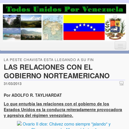
Luchando por la Democracia
Fuera el chavismo, la peor peste que le ha caido a esta tierra
LA PESTE CHAVISTA ESTA LLEGANDO A SU FIN
LAS RELACIONES CON EL
GOBIERNO NORTEAMERICANO
Home
31/03/2013
¡Bienvenido!
Por ADOLFO R. TAYLHARDAT
Todos Unidos por Venezuela te da la bienvenida a éste nuestro
Lo que enturbia las relaciones con el gobierno de los
Blog. (Todos Unidos por Venezuela welcomes you to our Blog)
Estados Unidos es la conducta reiteradamente provocadora
y agresiva del régimen venezolano.
Acerca de este blog (About this Blog)