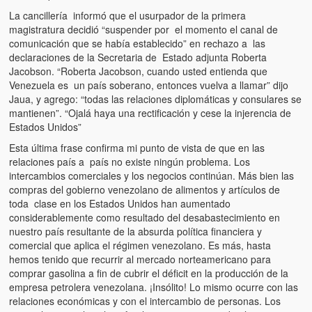
Víctimas del régimen dictatorial de Chávez desde que tomó el
La cancillería informó que el usurpador de la primera
poder hasta el 31 de diciembre de 2009
magistratura decidió “suspender por el momento el canal de
comunicación que se había establecido” en rechazo a las
Víctimas inocentes de la violencia castrista del 4 de Febrero de
declaraciones de la Secretaria de Estado adjunta Roberta
1992
Jacobson. “Roberta Jacobson, cuando usted entienda que
Venezuela es un país soberano, entonces vuelva a llamar” dijo
¡¡¡Miserable traidor, mira a tu pueblo!!! (Despicable traitor, look a
Jaua, y agrego: “todas las relaciones diplomáticas y consulares se
your country!!!)
mantienen”. “Ojalá haya una rectificación y cese la injerencia de
Estados Unidos”
Fotos
Esta última frase confirma mi punto de vista de que en las
Versos
relaciones país a país no existe ningún problema. Los
intercambios comerciales y los negocios continúan. Más bien las
Cuentos
compras del gobierno venezolano de alimentos y artículos de
toda clase en los Estados Unidos han aumentado
Videos
considerablemente como resultado del desabastecimiento en
nuestro país resultante de la absurda política financiera y
Chistes
comercial que aplica el régimen venezolano. Es más, hasta
hemos tenido que recurrir al mercado norteamericano para
comprar gasolina a fin de cubrir el déficit en la producción de la
empresa petrolera venezolana. ¡Insólito! Lo mismo ocurre con las
relaciones económicas y con el intercambio de personas. Los