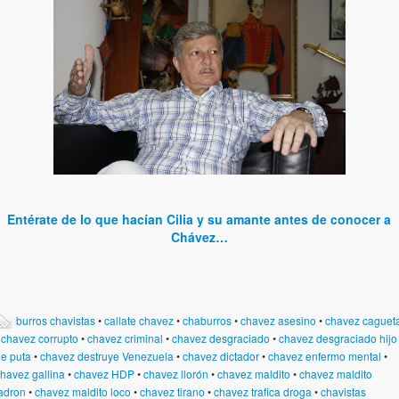
Entérate de lo que hacían Cilia y su amante antes de conocer a
Chávez…
burros chavistas
•
callate chavez
•
chaburros
•
chavez asesino
•
chavez caguet
•
chavez corrupto
•
chavez criminal
•
chavez desgraciado
•
chavez desgraciado hijo
e puta
•
chavez destruye Venezuela
•
chavez dictador
•
chavez enfermo mental
•
havez gallina
•
chavez HDP
•
chavez llorón
•
chavez maldito
•
chavez maldito
adron
•
chavez maldito loco
•
chavez tirano
•
chavez trafica droga
•
chavistas