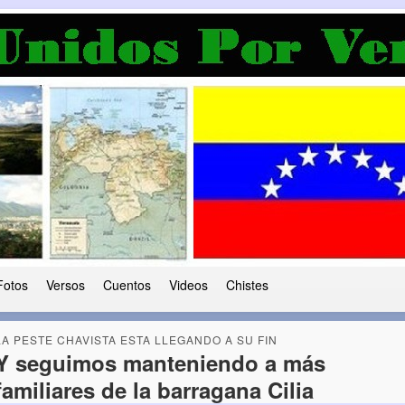
a Democracia
 le ha caido a esta tierra
Fotos
Versos
Cuentos
Videos
Chistes
LA PESTE CHAVISTA ESTA LLEGANDO A SU FIN
Y seguimos manteniendo a más
familiares de la barragana Cilia