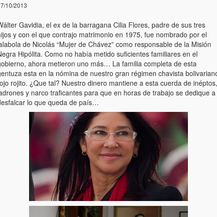
7/10/2013
álter Gavidia, el ex de la barragana Cilia Flores, padre de sus tres
hijos y con el que contrajo matrimonio en 1975, fue nombrado por el
jalabola de Nicolás “Mujer de Chávez” como responsable de la Misión
egra Hipólita. Como no había metido suficientes familiares en el
gobierno, ahora metieron uno más… La familia completa de esta
gentuza esta en la nómina de nuestro gran régimen chavista bolivarian
ojo rojito. ¿Que tal? Nuestro dinero mantiene a esta cuerda de inéptos
ladrones y narco traficantes para que en horas de trabajo se dedique a
desfalcar lo que queda de país…