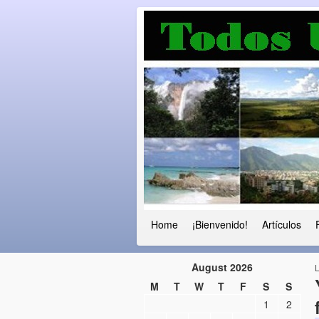
Luchando por l
Fuera el chavismo, la peor peste que
Home
¡Bienvenido!
Artículos
August 2026
M
T
W
T
F
S
S
1
2