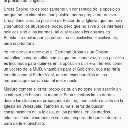
el prelado de la Iglesia.
Víctimas del régimen dictatorial de Chávez desde que tomó el
poder hasta el 31 de diciembre de 2009
Urosa Sabino no es precisamente un consentido de la oposición
porque no ha sido ni es manipulable, por su propia naturaleza.
Víctimas inocentes de la violencia castrista del 4 de Febrero de
Urosa tiene clara su posición de Pastor de la Iglesia, que anuncia
1992
y denuncia los abusos del poder, pero que no sirve a los intereses
políticos sino a los inermes, tal cual rezaron los obispos en
¡¡¡Miserable traidor, mira a tu pueblo!!! (Despicable traitor, look a
Puebla. La opción por los pobres no es exclusiva ni excluyente,
your country!!!)
pero sí prioritaria.
Yo me atrevo a decir que el Cardenal Urosa es un Obispo
Fotos
auténtico, comprometido con los que no tienen voz, y esa posición
es incómoda para quienes en la oposición quisieran tenerlo como
Versos
un vocero de la MUD, y también para el Gobierno, que aspiraría
tenerlo como al Padre Vidal, una de esas baratijas en los
Cuentos
mercados que se van con el mejor postor.
Videos
Maduro comete el error, propio de quien no tiene sino aserrín en
la cabeza, de besarle la mano al Papa mientras lanza dardos
Chistes
desde las cloacas de propaganda del régimen contra el Jefe de la
Iglesia en Venezuela. También suma el error de buscar
conspiraciones en la Iglesia, en los partidos, en los medios,
mientras tiene alacranes en su cama, esperando que se duerma
para darle el pinchazo.