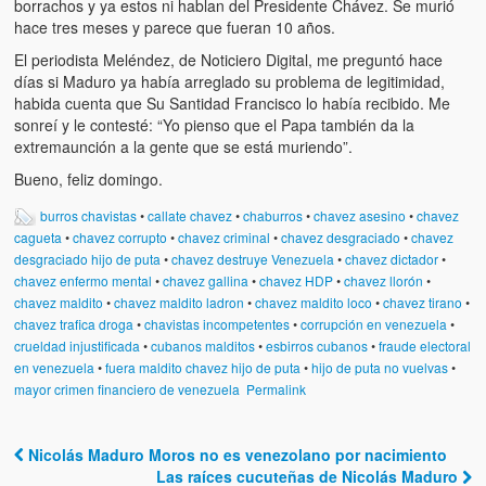
borrachos y ya estos ni hablan del Presidente Chávez. Se murió
hace tres meses y parece que fueran 10 años.
El periodista Meléndez, de Noticiero Digital, me preguntó hace
días si Maduro ya había arreglado su problema de legitimidad,
habida cuenta que Su Santidad Francisco lo había recibido. Me
sonreí y le contesté: “Yo pienso que el Papa también da la
extremaunción a la gente que se está muriendo”.
Bueno, feliz domingo.
burros chavistas
•
callate chavez
•
chaburros
•
chavez asesino
•
chavez
cagueta
•
chavez corrupto
•
chavez criminal
•
chavez desgraciado
•
chavez
desgraciado hijo de puta
•
chavez destruye Venezuela
•
chavez dictador
•
chavez enfermo mental
•
chavez gallina
•
chavez HDP
•
chavez llorón
•
chavez maldito
•
chavez maldito ladron
•
chavez maldito loco
•
chavez tirano
•
chavez trafica droga
•
chavistas incompetentes
•
corrupción en venezuela
•
crueldad injustificada
•
cubanos malditos
•
esbirros cubanos
•
fraude electoral
en venezuela
•
fuera maldito chavez hijo de puta
•
hijo de puta no vuelvas
•
mayor crimen financiero de venezuela
Permalink
Nicolás Maduro Moros no es venezolano por nacimiento
Post navigation
Las raíces cucuteñas de Nicolás Maduro