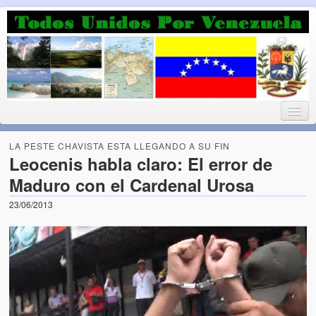
Luchando por la Democracia
Fuera el chavismo, la peor peste que le ha caido a esta tierra
LA PESTE CHAVISTA ESTA LLEGANDO A SU FIN
Leocenis habla claro: El error de
Maduro con el Cardenal Urosa
Home
23/06/2013
¡Bienvenido!
Todos Unidos por Venezuela te da la bienvenida a éste nuestro
Blog. (Todos Unidos por Venezuela welcomes you to our Blog)
Acerca de este blog (About this Blog)