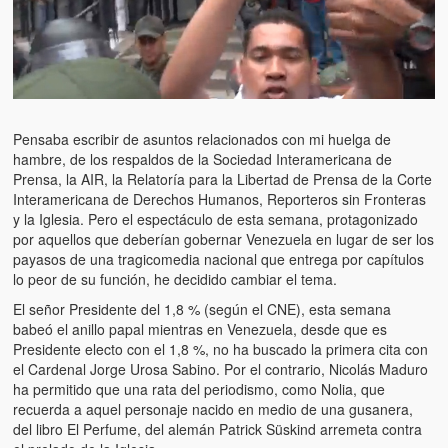
Artículos
El Tipo y los Rojos en Los Teques (The Jerk and the Reds in Lo
Teques)
Hablé con Chavistas (I spoke with chavistas)
Pensaba escribir de asuntos relacionados con mi huelga de
La burla del Chavez “tan amante de los niños” (The mockery of
hambre, de los respaldos de la Sociedad Interamericana de
Chavez “such a children lover”)
Prensa, la AIR, la Relatoría para la Libertad de Prensa de la Corte
Interamericana de Derechos Humanos, Reporteros sin Fronteras
Los niños de las calles de Venezuela (Children of the streets of
y la Iglesia. Pero el espectáculo de esta semana, protagonizado
Venezuela)
por aquellos que deberían gobernar Venezuela en lugar de ser los
payasos de una tragicomedia nacional que entrega por capítulos
Luis y El Mono… en armas (Luis and El Mono… armed)
lo peor de su función, he decidido cambiar el tema.
Puente Llaguno, Miraflores… ¿y Lina?
El señor Presidente del 1,8 % (según el CNE), esta semana
babeó el anillo papal mientras en Venezuela, desde que es
Presidente electo con el 1,8 %, no ha buscado la primera cita con
Radio Emisoras y canales de televisión clausurados por el régi
el Cardenal Jorge Urosa Sabino. Por el contrario, Nicolás Maduro
de Chávez hasta el 2009
ha permitido que una rata del periodismo, como Nolia, que
recuerda a aquel personaje nacido en medio de una gusanera,
Victimas del 11 de abril de 2002
del libro El Perfume, del alemán Patrick Süskind arremeta contra