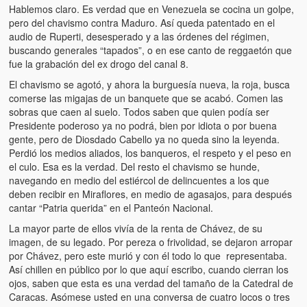
Hablemos claro. Es verdad que en Venezuela se cocina un golpe,
pero del chavismo contra Maduro. Así queda patentado en el
audio de Ruperti, desesperado y a las órdenes del régimen,
buscando generales “tapados”, o en ese canto de reggaetón que
fue la grabación del ex drogo del canal 8.
El chavismo se agotó, y ahora la burguesía nueva, la roja, busca
comerse las migajas de un banquete que se acabó. Comen las
sobras que caen al suelo. Todos saben que quien podía ser
Presidente poderoso ya no podrá, bien por idiota o por buena
gente, pero de Diosdado Cabello ya no queda sino la leyenda.
Perdió los medios aliados, los banqueros, el respeto y el peso en
el culo. Esa es la verdad. Del resto el chavismo se hunde,
navegando en medio del estiércol de delincuentes a los que
deben recibir en Miraflores, en medio de agasajos, para después
cantar “Patria querida” en el Panteón Nacional.
La mayor parte de ellos vivía de la renta de Chávez, de su
imagen, de su legado. Por pereza o frivolidad, se dejaron arropar
por Chávez, pero este murió y con él todo lo que representaba.
Así chillen en público por lo que aquí escribo, cuando cierran los
ojos, saben que esta es una verdad del tamaño de la Catedral de
Caracas. Asómese usted en una conversa de cuatro locos o tres