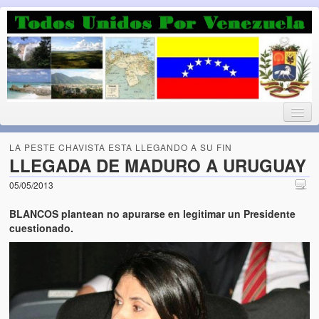
Luchando por la Democracia
Fuera el chavismo, la peor peste que le ha caido a esta tierra
LA PESTE CHAVISTA ESTA LLEGANDO A SU FIN
LLEGADA DE MADURO A URUGUAY
05/05/2013
Home
BLANCOS plantean no apurarse en legitimar un Presidente
¡Bienvenido!
cuestionado.
Todos Unidos por Venezuela te da la bienvenida a éste nuestro
Blog. (Todos Unidos por Venezuela welcomes you to our Blog)
Acerca de este blog (About this Blog)