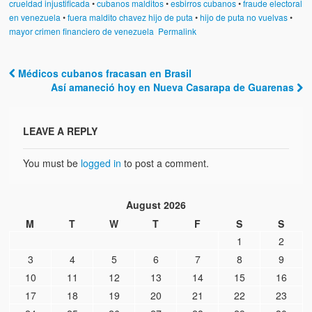
crueldad injustificada
•
cubanos malditos
•
esbirros cubanos
•
fraude electoral
en venezuela
•
fuera maldito chavez hijo de puta
•
hijo de puta no vuelvas
•
mayor crimen financiero de venezuela
Permalink
Médicos cubanos fracasan en Brasil
Post navigation
Así amaneció hoy en Nueva Casarapa de Guarenas
LEAVE A REPLY
You must be
logged in
to post a comment.
August 2026
M
T
W
T
F
S
S
1
2
3
4
5
6
7
8
9
10
11
12
13
14
15
16
17
18
19
20
21
22
23