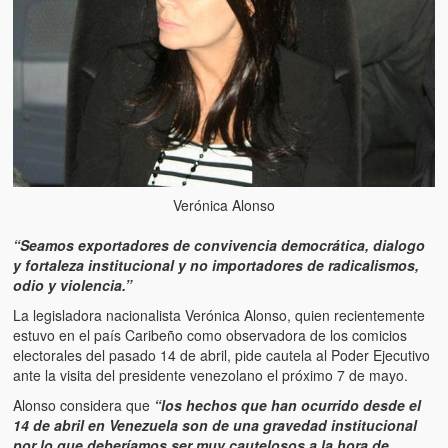
Artículos
El Tipo y los Rojos en Los Teques (The Jerk and the Reds in Lo
Teques)
Hablé con Chavistas (I spoke with chavistas)
La burla del Chavez “tan amante de los niños” (The mockery of
Chavez “such a children lover”)
Verónica Alonso
Los niños de las calles de Venezuela (Children of the streets of
Venezuela)
“Seamos exportadores de convivencia democrática, dialogo
y fortaleza institucional y no importadores de radicalismos,
Luis y El Mono… en armas (Luis and El Mono… armed)
odio y violencia.”
Puente Llaguno, Miraflores… ¿y Lina?
La legisladora nacionalista Verónica Alonso, quien recientemente
estuvo en el país Caribeño como observadora de los comicios
Radio Emisoras y canales de televisión clausurados por el régi
electorales del pasado 14 de abril, pide cautela al Poder Ejecutivo
de Chávez hasta el 2009
ante la visita del presidente venezolano el próximo 7 de mayo.
Alonso considera que
“los hechos que han ocurrido desde el
Victimas del 11 de abril de 2002
14 de abril en Venezuela son de una gravedad institucional
por lo que deberíamos ser muy cautelosos a la hora de