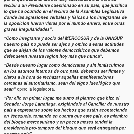
Víctimas del régimen dictatorial de Chávez desde que tomó el
recibir a un Presidente cuestionado en su país, que justifica
poder hasta el 31 de diciembre de 2009
lo que ha ocurrido en el recinto de la Asamblea Legislativa
donde las agresiones verbales y físicas a los integrantes de
Víctimas inocentes de la violencia castrista del 4 de Febrero de
la oposición fueron vistas por el mundo entero, entre otras
1992
graves irregularidades”.
¡¡¡Miserable traidor, mira a tu pueblo!!! (Despicable traitor, look a
“Como integrante y socio del MERCOSUR y de la UNASUR
your country!!!)
nuestro país no puede ser ajeno y omiso a estas actitudes
que se alejan de los valores democráticos que debemos
Fotos
defenderen nuestra región hoy más que nunca”.
“Desde nuestro lugar como demócratas y sin inmiscuirnos
Versos
en los asuntos internos de otro país, debemos ser firmes y
claros a la hora de rechazar aquellas manifestaciones
Cuentos
cercanas al autoritarismo, sean del signo ideológico que
sean”
opino la legisladora.
Videos
“Por ello en primer lugar, me sumo al planteo que hizo el
Senador Jorge Larrañaga, exigiéndole al Canciller de nuestro
Chistes
país a expresarse sobre los hechos que están aconteciendo
en Venezuela, tomando en cuenta que este país, es miembro
del bloque mercosuriano y en pocos meses tendrá la
presidencia pro-tempore del bloque que será entregada por
nuestro país”.