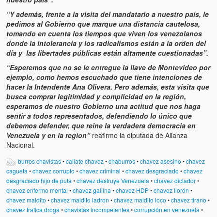
“Y además, frente a la visita del mandatario a nuestro país, le
pedimos al Gobierno que marque una distancia cautelosa,
tomando en cuenta los tiempos que viven los venezolanos
donde la intolerancia y los radicalismos están a la orden del
día y las libertades públicas están altamente cuestionadas”.
“Esperemos que no se le entregue la llave de Montevideo por
ejemplo, como hemos escuchado que tiene intenciones de
hacer la Intendente Ana Olivera. Pero además, esta visita que
busca comprar legitimidad y complicidad en la región,
esperamos de nuestro Gobierno una actitud que nos haga
sentir a todos representados, defendiendo lo único que
debemos defender, que reine la verdadera democracia en
Venezuela y en la region”
reafirmo la diputada de Alianza
Nacional.
burros chavistas
•
callate chavez
•
chaburros
•
chavez asesino
•
chavez
cagueta
•
chavez corrupto
•
chavez criminal
•
chavez desgraciado
•
chavez
desgraciado hijo de puta
•
chavez destruye Venezuela
•
chavez dictador
•
chavez enfermo mental
•
chavez gallina
•
chavez HDP
•
chavez llorón
•
chavez maldito
•
chavez maldito ladron
•
chavez maldito loco
•
chavez tirano
•
chavez trafica droga
•
chavistas incompetentes
•
corrupción en venezuela
•