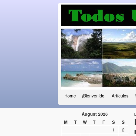
Luchando por l
Fuera el chavismo, la peor peste que
Home
¡Bienvenido!
Artículos
August 2026
M
T
W
T
F
S
S
1
2