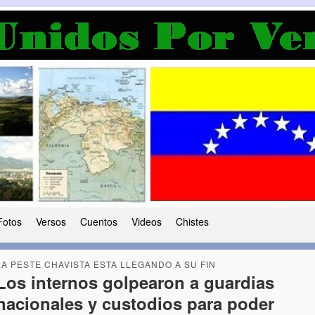
a Democracia
 le ha caido a esta tierra
Fotos
Versos
Cuentos
Videos
Chistes
LA PESTE CHAVISTA ESTA LLEGANDO A SU FIN
Los internos golpearon a guardias
nacionales y custodios para poder