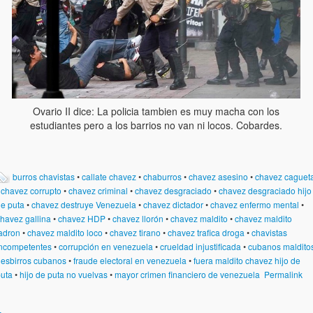
Ovario II dice: La policia tambien es muy macha con los
estudiantes pero a los barrios no van ni locos. Cobardes.
burros chavistas
•
callate chavez
•
chaburros
•
chavez asesino
•
chavez caguet
•
chavez corrupto
•
chavez criminal
•
chavez desgraciado
•
chavez desgraciado hijo
e puta
•
chavez destruye Venezuela
•
chavez dictador
•
chavez enfermo mental
•
havez gallina
•
chavez HDP
•
chavez llorón
•
chavez maldito
•
chavez maldito
adron
•
chavez maldito loco
•
chavez tirano
•
chavez trafica droga
•
chavistas
ncompetentes
•
corrupción en venezuela
•
crueldad injustificada
•
cubanos maldito
•
esbirros cubanos
•
fraude electoral en venezuela
•
fuera maldito chavez hijo de
uta
•
hijo de puta no vuelvas
•
mayor crimen financiero de venezuela
Permalink