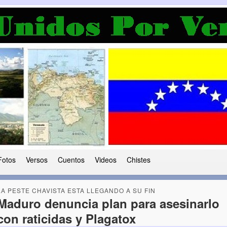
a Democracia
 le ha caido a esta tierra
Fotos
Versos
Cuentos
Videos
Chistes
LA PESTE CHAVISTA ESTA LLEGANDO A SU FIN
Maduro denuncia plan para asesinarlo
con raticidas y Plagatox