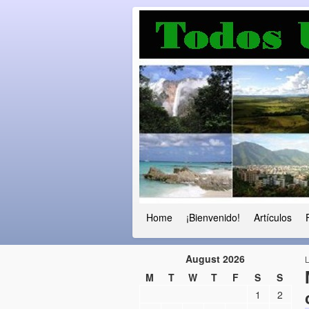
Luchando por l
Fuera el chavismo, la peor peste que
Home
¡Bienvenido!
Artículos
August 2026
M
T
W
T
F
S
S
1
2