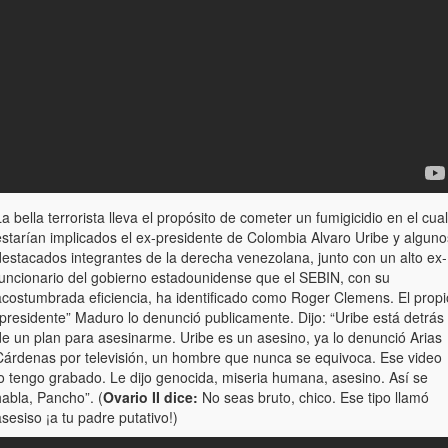
a bella terrorista lleva el propósito de cometer un fumigicidio en el cual
estarían implicados el ex-presidente de Colombia Alvaro Uribe y alguno
destacados integrantes de la derecha venezolana, junto con un alto ex-
funcionario del gobierno estadounidense que el SEBIN, con su
acostumbrada eficiencia, ha identificado como Roger Clemens. El propi
“presidente” Maduro lo denunció publicamente. Dijo: “Uribe está detrás
de un plan para asesinarme. Uribe es un asesino, ya lo denunció Arias
Cárdenas por televisión, un hombre que nunca se equivoca. Ese video
lo tengo grabado. Le dijo genocida, miseria humana, asesino. Así se
habla, Pancho”. (
Ovario II dice:
No seas bruto, chico. Ese tipo llamó
sesiso ¡a tu padre putativo!)