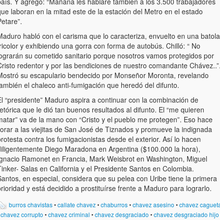
país. Y agregó: “Mañana les hablaré también a los 3.500 trabajadores
ue laboran en la mitad este de la estación del Metro en el estado
etare”.
Maduro habló con el carisma que lo caracteriza, envuelto en una batola
ricolor y exhibiendo una gorra con forma de autobús. Chilló: “ No
lograrán su cometido sanitario porque nosotros vamos protegidos por
Cristo redentor y por las bendiciones de nuestro comandante Chávez..”
Mostró su escapulario bendecido por Monseñor Moronta, revelando
ambién el chaleco anti-fumigación que heredó del difunto.
El “presidente” Maduro aspira a continuar con la combinación de
etórica que le dió tan buenos resultados al difunto. El “me quieren
matar” va de la mano con “Cristo y el pueblo me protegen”. Eso hace
lorar a las viejitas de San José de Tiznados y promueve la indignada
rotesta contra los fumigacionistas desde el exterior. Así lo hacen
diligentemente Diego Maradona en Argentina ($100.000 la hora),
Ignacio Ramonet en Francia, Mark Weisbrot en Washington, Miguel
inker- Salas en California y el Presidente Santos en Colombia.
antos, en especial, considera que su pelea con Uribe tiene la primera
rioridad y está decidido a prostituírse frente a Maduro para lograrlo.
burros chavistas
•
callate chavez
•
chaburros
•
chavez asesino
•
chavez caguet
•
chavez corrupto
•
chavez criminal
•
chavez desgraciado
•
chavez desgraciado hijo